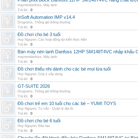
Phân phối block Danfoss 12HP SM148T4VC hàng chất lượng
maynendanfoss
,
Máy lạnh
Trả lời:
0
InSoft Automation IMP v14.4
Drograms
,
Thông gió thông thường
Trả lời:
0
Đồ chơi cho bé 3 tuổi
Huy Nguyen
,
Các hoạt động dự kiến thực hiện
Trả lời:
0
Bán máy nén lạnh Danfoss 12HP SM148T4VC nhập khẩu China
maynendanfoss
,
Máy lạnh
Trả lời:
0
Đồ chơi thiếu nhi dành cho các bé mọi lứa tuổi
Huy Nguyen
,
Góp ý xây dựng
Trả lời:
0
GT-SUITE 2026
Drograms
,
Thông gió thông thường
Trả lời:
0
Đồ chơi trẻ em 10 tuổi cho các bé – YUMI TOYS
Huy Nguyen
,
Tư vấn - Quản lý địa ốc
Trả lời:
0
Đồ chơi cho bé 6 tuổi
Huy Nguyen
,
Đào tạo
Trả lời:
0