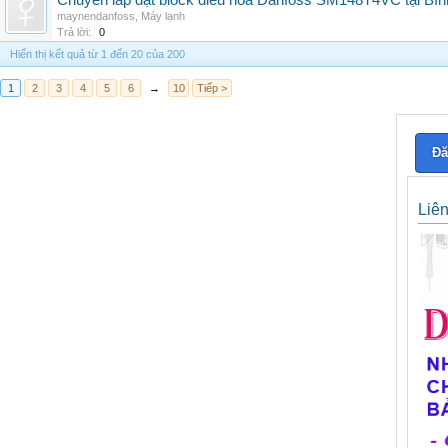
Chuyên lắp đặt block điều hòa Danfoss SM148T4VC tại Bình
maynendanfoss
,
Máy lạnh
Trả lời:
0
Hiển thị kết quả từ 1 đến 20 của 200
1
2
3
4
5
6
→
10
Tiếp >
Đă
Liê