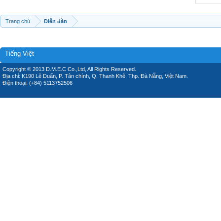
Trang chủ
Diễn đàn
Tiếng Việt
Copyright © 2013 D.M.E.C Co.,Ltd, All Rights Reserved.
Địa chỉ: K190 Lê Duẩn, P. Tân chính, Q. Thanh Khê, Thp. Đà Nẵng, Việt Nam.
Điện thoại: (+84) 5113752506