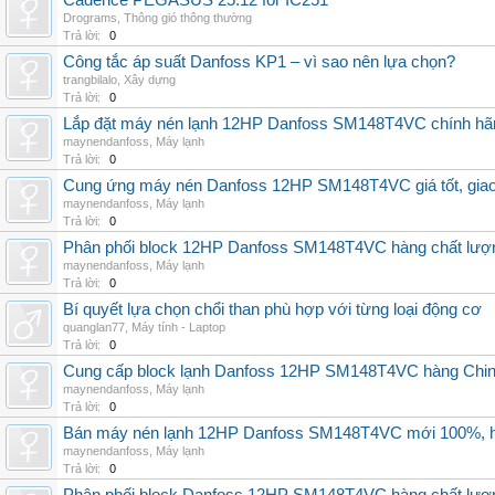
Cadence PEGASUS 25.12 for IC251
Drograms
,
Thông gió thông thường
Trả lời:
0
Công tắc áp suất Danfoss KP1 – vì sao nên lựa chọn?
trangbilalo
,
Xây dựng
Trả lời:
0
Lắp đặt máy nén lạnh 12HP Danfoss SM148T4VC chính hãng, 
maynendanfoss
,
Máy lạnh
Trả lời:
0
Cung ứng máy nén Danfoss 12HP SM148T4VC giá tốt, giao h
maynendanfoss
,
Máy lạnh
Trả lời:
0
Phân phối block 12HP Danfoss SM148T4VC hàng chất lượng,
maynendanfoss
,
Máy lạnh
Trả lời:
0
Bí quyết lựa chọn chổi than phù hợp với từng loại động cơ
quanglan77
,
Máy tính - Laptop
Trả lời:
0
Cung cấp block lạnh Danfoss 12HP SM148T4VC hàng China, g
maynendanfoss
,
Máy lạnh
Trả lời:
0
Bán máy nén lạnh 12HP Danfoss SM148T4VC mới 100%, hà
maynendanfoss
,
Máy lạnh
Trả lời:
0