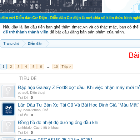
đàn Cơ Điện - Diễn đàn Cơ điện là nơi chia sẽ kiến thức kinh nghiệm trong lãn
Nếu đây là lần đầu tiên bạn ghé thăm dmec.vn và có thắc mắc, bạn có th
để trở thành thành viên
để bắt đầu đăng bán sản phẩm của mình.
Trang chủ
Diễn đàn
Bài
1
2
3
4
5
6
→
10
Tiếp >
TIÊU ĐỀ
Đập hộp Galaxy Z Fold8 đợt đầu: Khi việc nhận máy mới tr
pthao6
,
Điện thoại
Trả lời:
0
Lần Đầu Tự Bán Xe Tải Cũ Và Bài Học Định Giá "Máu Mặt"
hyundaiviethan
,
Ôtô
Trả lời:
0
Đồng hồ đo nhiệt độ đường ống dầu khí
Linhbilalo
,
Các thiết bị khác
Trả lời:
0