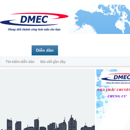
Trang chủ
Diễn đàn
Thành viên
Tìm kiếm diễn đàn
Bài viết gần đây