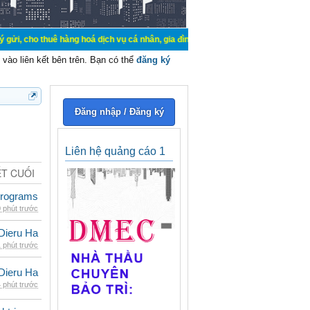
thuê hàng hoá dịch vụ cá nhân, gia đình. Mua bán, ký gửi, cho thuê thiết bị h
vào liên kết bên trên. Bạn có thể
đăng ký
Đăng nhập / Đăng ký
Liên hệ quảng cáo 1
ẾT CUỐI
rograms
 phút trước
Dieru Ha
 phút trước
Dieru Ha
 phút trước