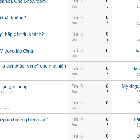
Trả lời:
0
t
Toshiba Cho Showroom
Đọc:
3
25
Trả lời:
0
 thất không?
Đọc:
3
32
Trả lời:
0
gì hấp dẫn du khách?
Đọc:
2
32
Trả lời:
0
b
V trong lao động
Đọc:
2
32
 là giải pháp “vàng” cho nhà hiện
Trả lời:
0
dai
Đọc:
3
33
Trả lời:
0
Myking
 tạo góc riêng
tham gia
Đọc:
3
33
Trả lời:
0
D
thường
Đọc:
3
35
Trả lời:
0
Fa
hợp xu hướng hiện nay?
Đọc:
3
39
Trả lời:
0
D