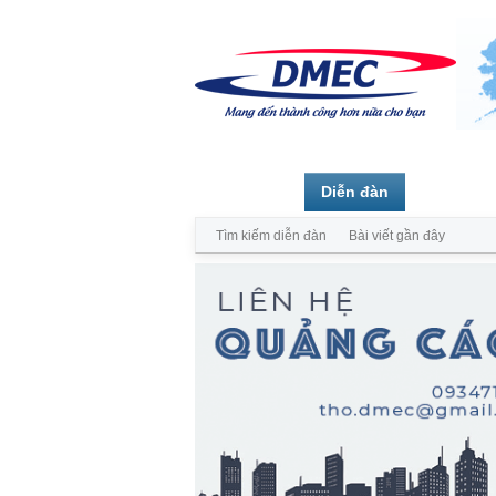
Trang chủ
Diễn đàn
Thành vi
Tìm kiếm diễn đàn
Bài viết gần đây