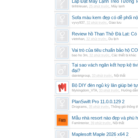
Lắp Đặt Máy Lạnh Treo Tường 
tinhtrieuan
,
25 phút trước
,
Máy lạnh
Sofa màu kem đẹp có dễ phối nội
vyvy937
,
32 phút trước
,
Giao lưu
Review hồ Than Thở Đà Lạt: Có 
vietnhan
,
32 phút trước
,
Du lịch
Vai trò của tiêu chuẩn bảo hộ CO
bao ho 3m
,
32 phút trước
,
Các thiết bị khác
Tại sao vách ngăn kết hợp kệ tivi
đại?
daivietgroup
,
33 phút trước
,
Nội thất
Bộ DIY đèn ngủ kỳ lân giúp bé tự
Mykingdom_VTA
,
33 phút trước
,
Hướng dẫn 
PlanSwift Pro 11.0.0.129 2
Drograms
,
35 phút trước
,
Thông gió thông 
Mẫu nhà resort nào đẹp và phù 
FamInterior
,
39 phút trước
,
Nội thất
Maplesoft Maple 2026 x64 2