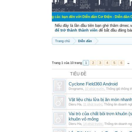
Chào mừng các bạn đến với Diễn đàn Cơ Điện - Diễn đàn Cơ điện là n
Nếu đây là lần đầu tiên bạn ghé thăm dmec.
để trở thành thành viên
để bắt đầu đăng bá
Trang chủ
Diễn đàn
Trang 1 của 10 trang
1
2
3
4
5
6
→
TIÊU ĐỀ
Cyclone Field360 Android
Drograms
,
10 phút trước
,
Thông gió thông 
Vật liệu chịu lửa bị ăn mòn nha
Dieru Ha
,
11 phút trước
,
Thông tin doanh ng
Vai trò của chất bôi trơn khuôn (s
khuôn vỏ mỏng
Dieru Ha
,
14 phút trước
,
Thông tin doanh ng