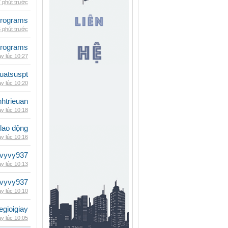
 phút trước
rograms
 phút trước
rograms
y lúc 10:27
luatsuspt
y lúc 10:20
inhtrieuan
y lúc 10:18
 lao động
y lúc 10:16
vyvy937
y lúc 10:13
vyvy937
y lúc 10:10
egioigiay
y lúc 10:05