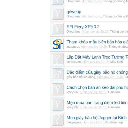
Drograms
,
47 phút trước
,
Thông gió thông 
grlweap
Drograms
,
56 phút trước
,
Thông gió thông 
EFI Fiery XF9.0 2
Drograms
,
Hôm nay lúc 10:27
,
Thông gió t
Tham khảo mẫu biên bản hòa giải
luatsuspt
,
Hôm nay lúc 10:20
,
Thông tin doa
Lắp Đặt Máy Lạnh Treo Tường 
tinhtrieuan
,
Hôm nay lúc 10:18
,
Máy lạnh
Đặc điểm của giày bảo hộ chốn
giày bảo hộ lao động
,
Hôm nay lúc 10:16
,
Gi
Cách chọn bàn ăn kéo dài phù h
vyvy937
,
Hôm nay lúc 10:13
,
Giao lưu
Mẹo mua bàn trang điểm led tiện
vyvy937
,
Hôm nay lúc 10:10
,
Giao lưu
Mua giày bảo hộ Jogger tại Bình
thegioigiay
,
Hôm nay lúc 10:05
,
Giày dép