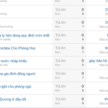
thường
Đọc:
4
47
Trả lời:
0
D
thường
Đọc:
8
56
Trả lời:
0
D
hông thường
Đọc:
7
Hôm na
Trả lời:
0
 ly hôn đúng quy định mới nhất
nh nghiệp
Đọc:
6
Hôm na
Trả lời:
0
t
Toshiba Cho Phòng Học
Đọc:
7
Hôm na
Trả lời:
0
giày bảo hộ
g nước nhập khẩu
ày dép
Đọc:
5
Hôm na
Trả lời:
0
ợp gia đình đông người
Đọc:
7
Hôm na
Trả lời:
0
 nghi cho phòng ngủ
Đọc:
6
Hôm na
Trả lời:
0
th
 Dương ở đâu tốt
Đọc:
8
Hôm na