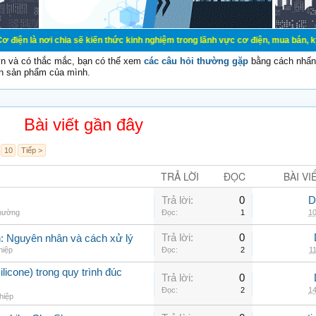
ơi chia sẽ kiến thức kinh nghiệm trong lãnh vực cơ điện, mua bán, ký gửi, cho 
vn và có thắc mắc, bạn có thể xem
các câu hỏi thường gặp
bằng cách nhấn 
n sản phẩm của mình.
Bài viết gần đây
10
Tiếp >
TRẢ LỜI
ĐỌC
BÀI VI
Trả lời:
0
D
thường
Đọc:
1
10
Trả lời:
0
nh: Nguyên nhân và cách xử lý
hiệp
Đọc:
2
11
ilicone) trong quy trình đúc
Trả lời:
0
Đọc:
2
14
hiệp