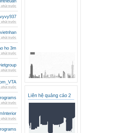
inhtrieuan
 phút trước
vyvy937
 phút trước
vietnhan
 phút trước
ao ho 3m
 phút trước
vietgroup
 phút trước
dom_VTA
 phút trước
Liên hệ quảng cáo 2
rograms
 phút trước
mInterior
 phút trước
rograms