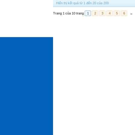
Hiển thị kết quả từ 1 đến 20 của 200
Trang 1 của 10 trang
1
2
3
4
5
6
→