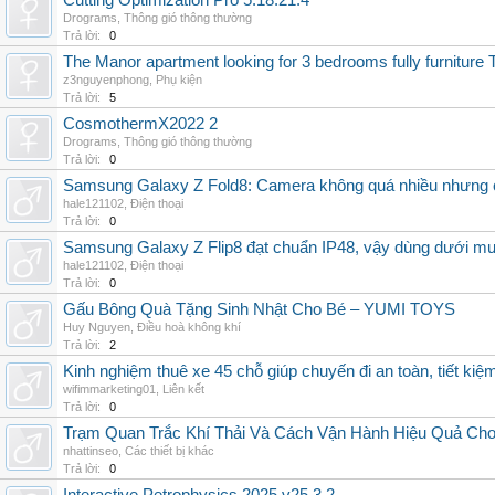
Cutting Optimization Pro 5.18.21.4
Drograms
,
Thông gió thông thường
Trả lời:
0
The Manor apartment looking for 3 bedrooms fully furnitur
z3nguyenphong
,
Phụ kiện
Trả lời:
5
CosmothermX2022 2
Drograms
,
Thông gió thông thường
Trả lời:
0
Samsung Galaxy Z Fold8: Camera không quá nhiều nhưng 
hale121102
,
Điện thoại
Trả lời:
0
Samsung Galaxy Z Flip8 đạt chuẩn IP48, vậy dùng dưới m
hale121102
,
Điện thoại
Trả lời:
0
Gấu Bông Quà Tặng Sinh Nhật Cho Bé – YUMI TOYS
Huy Nguyen
,
Điều hoà không khí
Trả lời:
2
Kinh nghiệm thuê xe 45 chỗ giúp chuyến đi an toàn, tiết kiệ
wifimmarketing01
,
Liên kết
Trả lời:
0
Trạm Quan Trắc Khí Thải Và Cách Vận Hành Hiệu Quả Ch
nhattinseo
,
Các thiết bị khác
Trả lời:
0