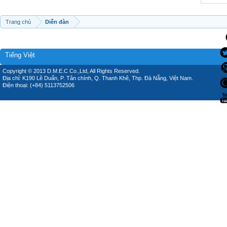
Trang chủ
Diễn đàn
Tiếng Việt
Copyright © 2013 D.M.E.C Co.,Ltd, All Rights Reserved.
Địa chỉ: K190 Lê Duẩn, P. Tân chính, Q. Thanh Khê, Thp. Đà Nẵng, Việt Nam.
Điện thoại: (+84) 5113752506