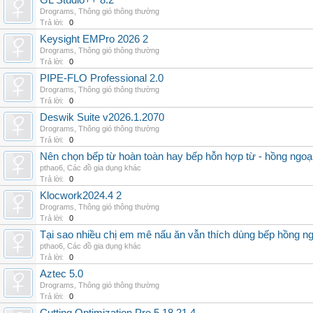
GL Studio++ 8.2
Drograms
,
Thông gió thông thường
Trả lời:
0
Keysight EMPro 2026 2
Drograms
,
Thông gió thông thường
Trả lời:
0
PIPE-FLO Professional 2.0
Drograms
,
Thông gió thông thường
Trả lời:
0
Deswik Suite v2026.1.2070
Drograms
,
Thông gió thông thường
Trả lời:
0
Nên chọn bếp từ hoàn toàn hay bếp hỗn hợp từ - hồng ngoại 
pthao6
,
Các đồ gia dụng khác
Trả lời:
0
Klocwork2024.4 2
Drograms
,
Thông gió thông thường
Trả lời:
0
Tại sao nhiều chị em mê nấu ăn vẫn thích dùng bếp hồng n
pthao6
,
Các đồ gia dụng khác
Trả lời:
0
Aztec 5.0
Drograms
,
Thông gió thông thường
Trả lời:
0