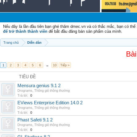
Chà
Nếu đây là lần đầu tiên bạn ghé thăm dmec.vn và có thắc mắc, bạn có th
để trở thành thành viên
để bắt đầu đăng bán sản phẩm của mình.
Trang chủ
Diễn đàn
Bài
1
2
3
4
5
6
→
10
Tiếp >
TIÊU ĐỀ
Mensura genius 9.1 2
Drograms
,
Thông gió thông thường
Trả lời:
0
EViews Enterprise Edition 14.0 2
Drograms
,
Thông gió thông thường
Trả lời:
0
Phast Safeti 9.1 2
Drograms
,
Thông gió thông thường
Trả lời:
0