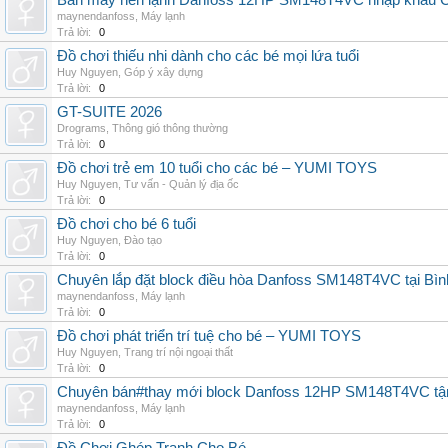
Bán máy nén lạnh Danfoss 12HP SM148T4VC nhập khẩu China
maynendanfoss
,
Máy lạnh
Trả lời:
0
Đồ chơi thiếu nhi dành cho các bé mọi lứa tuổi
Huy Nguyen
,
Góp ý xây dựng
Trả lời:
0
GT-SUITE 2026
Drograms
,
Thông gió thông thường
Trả lời:
0
Đồ chơi trẻ em 10 tuổi cho các bé – YUMI TOYS
Huy Nguyen
,
Tư vấn - Quản lý địa ốc
Trả lời:
0
Đồ chơi cho bé 6 tuổi
Huy Nguyen
,
Đào tạo
Trả lời:
0
Chuyên lắp đặt block điều hòa Danfoss SM148T4VC tại Bình
maynendanfoss
,
Máy lạnh
Trả lời:
0
Đồ chơi phát triển trí tuệ cho bé – YUMI TOYS
Huy Nguyen
,
Trang trí nội ngoại thất
Trả lời:
0
Chuyên bán#thay mới block Danfoss 12HP SM148T4VC tận n
maynendanfoss
,
Máy lạnh
Trả lời:
0