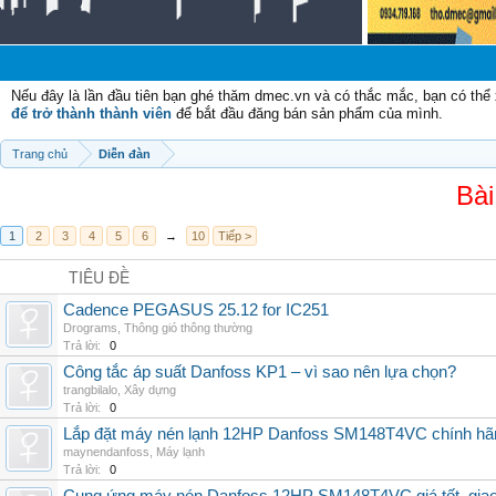
Chào
Nếu đây là lần đầu tiên bạn ghé thăm dmec.vn và có thắc mắc, bạn có th
để trở thành thành viên
để bắt đầu đăng bán sản phẩm của mình.
Trang chủ
Diễn đàn
Bài
1
2
3
4
5
6
→
10
Tiếp >
TIÊU ĐỀ
Cadence PEGASUS 25.12 for IC251
Drograms
,
Thông gió thông thường
Trả lời:
0
Công tắc áp suất Danfoss KP1 – vì sao nên lựa chọn?
trangbilalo
,
Xây dựng
Trả lời:
0
Lắp đặt máy nén lạnh 12HP Danfoss SM148T4VC chính hãng, 
maynendanfoss
,
Máy lạnh
Trả lời:
0