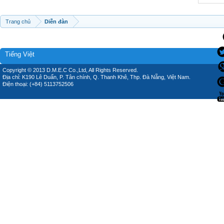
Trang chủ
Diễn đàn
Tiếng Việt
Copyright © 2013 D.M.E.C Co.,Ltd, All Rights Reserved.
Địa chỉ: K190 Lê Duẩn, P. Tân chính, Q. Thanh Khê, Thp. Đà Nẵng, Việt Nam.
Điện thoại: (+84) 5113752506