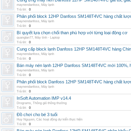
Cung ứng máy nén Danfoss 12HP SM148T4VC giá tốt, giao h
maynendanfoss
,
Máy lạnh
Trả lời:
0
Phân phối block 12HP Danfoss SM148T4VC hàng chất lượng,
maynendanfoss
,
Máy lạnh
Trả lời:
0
Bí quyết lựa chọn chổi than phù hợp với từng loại động cơ
quanglan77
,
Máy tính - Laptop
Trả lời:
0
Cung cấp block lạnh Danfoss 12HP SM148T4VC hàng China, g
maynendanfoss
,
Máy lạnh
Trả lời:
0
Bán máy nén lạnh 12HP Danfoss SM148T4VC mới 100%, hà
maynendanfoss
,
Máy lạnh
Trả lời:
0
Phân phối block Danfoss 12HP SM148T4VC hàng chất lượng
maynendanfoss
,
Máy lạnh
Trả lời:
0
InSoft Automation IMP v14.4
Drograms
,
Thông gió thông thường
Trả lời:
0
Đồ chơi cho bé 3 tuổi
Huy Nguyen
,
Các hoạt động dự kiến thực hiện
Trả lời:
0