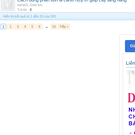
Cách dùng phân bón lá canxi hợp trí giúp cây tăng năng
nana01
,
Giao lưu
Trả lời:
0
Hiển thị kết quả từ 1 đến 20 của 200
1
2
3
4
5
6
→
10
Tiếp >
Đă
Liê