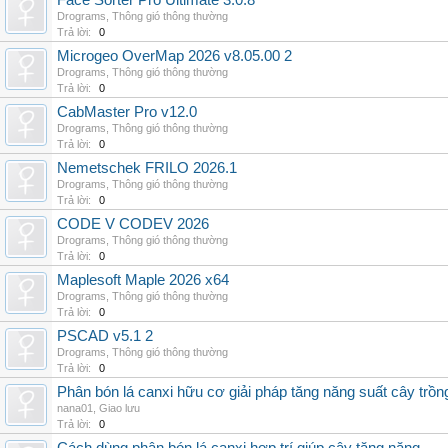
Face Sorter Pro Ultimate 3.0.8
Drograms
,
Thông gió thông thường
Trả lời:
0
Microgeo OverMap 2026 v8.05.00 2
Drograms
,
Thông gió thông thường
Trả lời:
0
CabMaster Pro v12.0
Drograms
,
Thông gió thông thường
Trả lời:
0
Nemetschek FRILO 2026.1
Drograms
,
Thông gió thông thường
Trả lời:
0
CODE V CODEV 2026
Drograms
,
Thông gió thông thường
Trả lời:
0
Maplesoft Maple 2026 x64
Drograms
,
Thông gió thông thường
Trả lời:
0
PSCAD v5.1 2
Drograms
,
Thông gió thông thường
Trả lời:
0
Phân bón lá canxi hữu cơ giải pháp tăng năng suất cây trồn
nana01
,
Giao lưu
Trả lời:
0