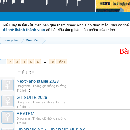
Nếu đây là lần đầu tiên bạn ghé thăm dmec.vn và có thắc mắc, bạn có th
để trở thành thành viên
để bắt đầu đăng bán sản phẩm của mình.
Trang chủ
Diễn đàn
Bài
1
2
3
4
5
6
→
10
Tiếp >
TIÊU ĐỀ
NextNano stable 2023
Drograms
,
Thông gió thông thường
Trả lời:
0
GT-SUITE 2026
Drograms
,
Thông gió thông thường
Trả lời:
0
REATEM
Drograms
,
Thông gió thông thường
Trả lời:
0