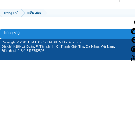
Trang chủ
Diễn đàn
Tiếng Việt
Copyright © 2013 D.M.E.C Co.,Ltd, All Rights Reserved.
Địa chỉ: K190 Lê Duẩn, P. Tân chính, Q. Thanh Khê, Thp. Đà Nẵng, Việt Nam.
Điện thoại: (+84) 5113752506