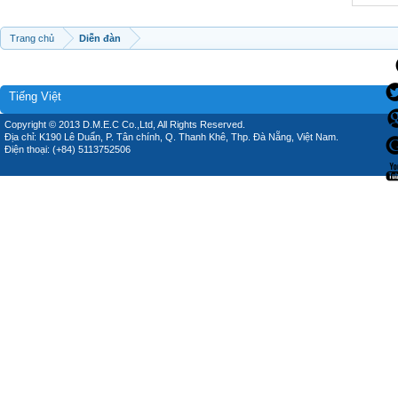
Trang chủ
Diễn đàn
Tiếng Việt
Copyright © 2013 D.M.E.C Co.,Ltd, All Rights Reserved.
Địa chỉ: K190 Lê Duẩn, P. Tân chính, Q. Thanh Khê, Thp. Đà Nẵng, Việt Nam.
Điện thoại: (+84) 5113752506