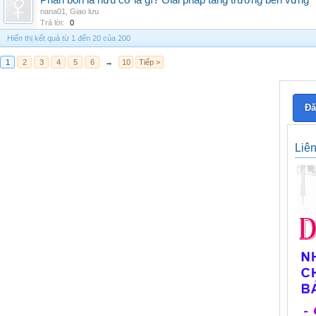
Phân bón lá hữu cơ là gì? Giải pháp tăng trưởng bền vững
nana01
,
Giao lưu
Trả lời:
0
Hiển thị kết quả từ 1 đến 20 của 200
1
2
3
4
5
6
→
10
Tiếp >
Đă
Liê