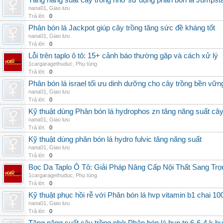
Tăng năng suất cây trồng nhờ sử dụng phân bón lá Jumpsta
nana01
,
Giao lưu
Trả lời:
0
Phân bón lá Jackpot giúp cây trồng tăng sức đề kháng tốt
nana01
,
Giao lưu
Trả lời:
0
Lỗi trên taplo ô tô: 15+ cảnh báo thường gặp và cách xử lý
1cargaragethuduc
,
Phụ tùng
Trả lời:
0
Phân bón lá israel tối ưu dinh dưỡng cho cây trồng bền vữn
nana01
,
Giao lưu
Trả lời:
0
Kỹ thuật dùng Phân bón lá hydrophos zn tăng năng suất câ
nana01
,
Giao lưu
Trả lời:
0
Kỹ thuật dùng phân bón lá hydro fulvic tăng năng suất
nana01
,
Giao lưu
Trả lời:
0
Bọc Da Taplo Ô Tô: Giải Pháp Nâng Cấp Nội Thất Sang Trọ
1cargaragethuduc
,
Phụ tùng
Trả lời:
0
Kỹ thuật phục hồi rễ với Phân bón lá hvp vitamin b1 chai 10
nana01
,
Giao lưu
Trả lời:
0