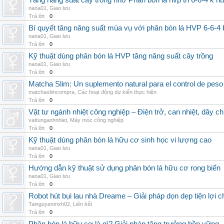
Tăng năng suất cây trồng nhờ Phân bón lá hvp tn 6-6-4 k h
nana01
,
Giao lưu
Trả lời:
0
Bí quyết tăng năng suất mùa vụ với phân bón lá HVP 6-6-4 
nana01
,
Giao lưu
Trả lời:
0
Kỹ thuật dùng phân bón lá HVP tăng năng suất cây trồng
nana01
,
Giao lưu
Trả lời:
0
Matcha Slim: Un suplemento natural para el control de peso
matchaslimcompra
,
Các hoạt động dự kiến thực hiện
Trả lời:
0
Vật tư ngành nhiệt công nghiệp – Điện trở, can nhiệt, dây ch
vattunganhnhiet
,
Máy móc công nghiệp
Trả lời:
0
Kỹ thuật dùng phân bón lá hữu cơ sinh học vi lượng cao
nana01
,
Giao lưu
Trả lời:
0
Hướng dẫn kỹ thuật sử dụng phân bón lá hữu cơ rong biển
nana01
,
Giao lưu
Trả lời:
0
Robot hút bụi lau nhà Dreame – Giải pháp dọn dẹp tiện lợi ch
Tainguyenmxh02
,
Liên kết
Trả lời:
0