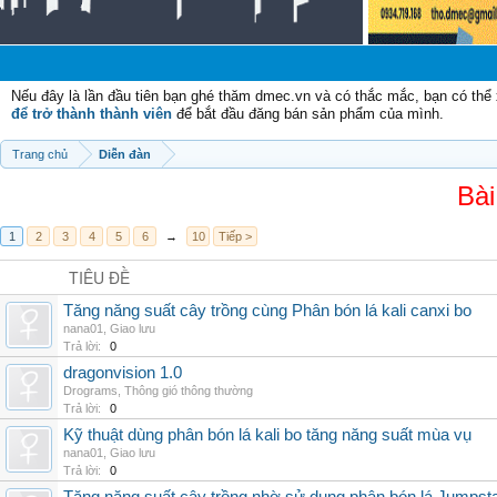
Nếu đây là lần đầu tiên bạn ghé thăm dmec.vn và có thắc mắc, bạn có th
để trở thành thành viên
để bắt đầu đăng bán sản phẩm của mình.
Trang chủ
Diễn đàn
Bài
1
2
3
4
5
6
→
10
Tiếp >
TIÊU ĐỀ
Tăng năng suất cây trồng cùng Phân bón lá kali canxi bo
nana01
,
Giao lưu
Trả lời:
0
dragonvision 1.0
Drograms
,
Thông gió thông thường
Trả lời:
0
Kỹ thuật dùng phân bón lá kali bo tăng năng suất mùa vụ
nana01
,
Giao lưu
Trả lời:
0