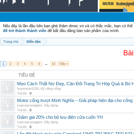
Nếu đây là lần đầu tiên bạn ghé thăm dmec.vn và có thắc mắc, bạn có th
để trở thành thành viên
để bắt đầu đăng bán sản phẩm của mình.
Trang chủ
Diễn đàn
Bài
1
2
3
4
5
6
→
10
Tiếp >
TIÊU ĐỀ
Mẹo Cách Thắt Nơ Đẹp, Cân Đối Trang Trí Hộp Quà & Bó
huyentran1205
,
Kỹ năng sống
Trả lời:
0
Motor cổng trượt Minh Nghĩa – Giải pháp hiện đại cho cổng l
suacuacuongiare
,
Xây dựng
Trả lời:
0
Giảm giá 20% cho bộ lưu điện cửa cuốn YH
suacuacuongiare
,
Xây dựng
Trả lời:
0