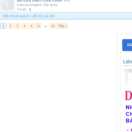
Bộ Lưu Điện Cửa Cuốn YH
suacuacuongiare
,
Xây dựng
Trả lời:
1
Hiển thị kết quả từ 1 đến 20 của 200
1
2
3
4
5
6
→
10
Tiếp >
Đă
Liê