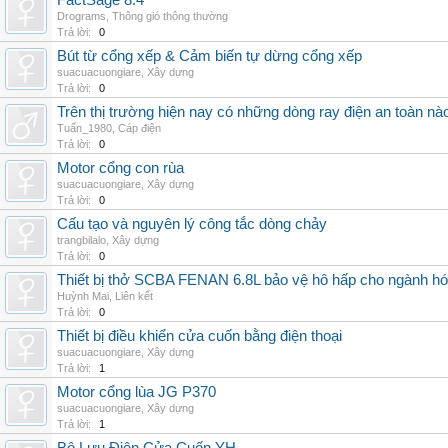
FactSage 8.4
Drograms
,
Thông gió thông thường
Trả lời:
0
Bút từ cổng xếp & Cảm biến tự dừng cổng xếp
suacuacuongiare
,
Xây dựng
Trả lời:
0
Trên thị trường hiện nay có những dòng ray điện an toàn nà
Tuấn_1980
,
Cáp điện
Trả lời:
0
Motor cổng con rùa
suacuacuongiare
,
Xây dựng
Trả lời:
0
Cấu tạo và nguyên lý công tắc dòng chảy
trangbilalo
,
Xây dựng
Trả lời:
0
Thiết bị thở SCBA FENAN 6.8L bảo vệ hô hấp cho ngành hó
Huỳnh Mai
,
Liên kết
Trả lời:
0
Thiết bị điều khiển cửa cuốn bằng điện thoại
suacuacuongiare
,
Xây dựng
Trả lời:
1
Motor cổng lùa JG P370
suacuacuongiare
,
Xây dựng
Trả lời:
1