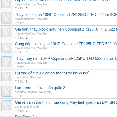
Lắp đặt block máy nén Copeland 10HP ZR125KC TFD 522 mớ
maynendanfoss
,
Máy lạnh
Trả lời:
0
Thay block lạnh 10HP Copeland ZR125KC TFD 522 tại KCN 
maynendanfoss
,
Máy lạnh
Trả lời:
0
Giá bán, thay block máy nén Copeland ZR125KC TFD 522 tậ
maynendanfoss
,
Máy lạnh
Trả lời:
0
Cung cấp block lạnh 10HP Copeland ZR125KC TFD 522 hàng 
maynendanfoss
,
Máy lạnh
Trả lời:
0
Thay máy nén 10HP Copeland ZR125KC TFD 522 tận nơi tại 
maynendanfoss
,
Máy lạnh
Trả lời:
0
Hướng dẫn thư giãn cơ thể trước khi đi ngủ
muoigentis
,
Giao lưu
Trả lời:
0
Làm remote cửa cuốn quận 3
suacuacuongiare
,
Xây dựng
Trả lời:
0
Giá rẻ cạnh tranh khi mua dòng Máy lạnh giấu trần DAIKIN
vinhphat
,
Máy lạnh
Trả lời:
0