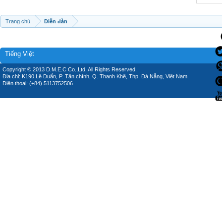
Trang chủ
Diễn đàn
Tiếng Việt
Copyright © 2013 D.M.E.C Co.,Ltd, All Rights Reserved.
Địa chỉ: K190 Lê Duẩn, P. Tân chính, Q. Thanh Khê, Thp. Đà Nẵng, Việt Nam.
Điện thoại: (+84) 5113752506