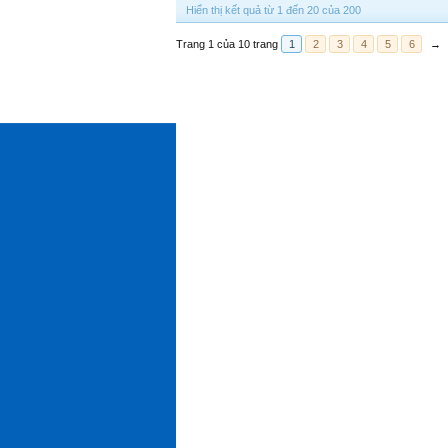
Hiển thị kết quả từ 1 đến 20 của 200
Trang 1 của 10 trang
1
2
3
4
5
6
→