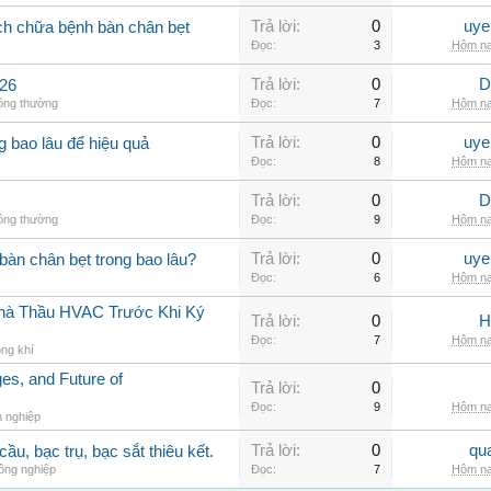
Trả lời:
0
uye
ch chữa bệnh bàn chân bẹt
Đọc:
3
Hôm na
Trả lời:
0
D
426
hông thường
Đọc:
7
Hôm na
Trả lời:
0
uye
ng bao lâu để hiệu quả
Đọc:
8
Hôm na
Trả lời:
0
D
hông thường
Đọc:
9
Hôm na
Trả lời:
0
uye
àn chân bẹt trong bao lâu?
Đọc:
6
Hôm na
 Nhà Thầu HVAC Trước Khi Ký
Trả lời:
0
H
Đọc:
7
Hôm na
ng khí
s, and Future of
Trả lời:
0
Đọc:
9
Hôm na
h nghiệp
Trả lời:
0
qu
ầu, bạc trụ, bạc sắt thiêu kết.
ông nghiệp
Đọc:
7
Hôm na