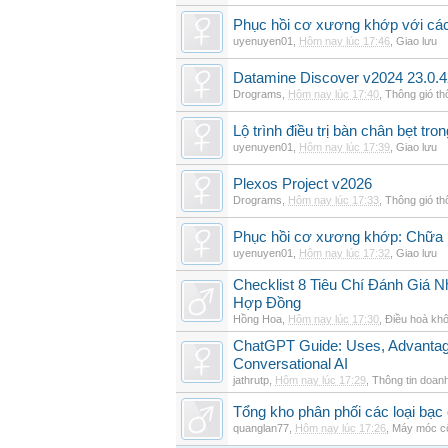
Phục hồi cơ xương khớp với cá
uyenuyen01
,
Hôm nay lúc 17:46
,
Giao lưu
Datamine Discover v2024 23.0.
Drograms
,
Hôm nay lúc 17:40
,
Thông gió t
Lộ trình điều trị bàn chân bẹt tro
uyenuyen01
,
Hôm nay lúc 17:39
,
Giao lưu
Plexos Project v2026
Drograms
,
Hôm nay lúc 17:33
,
Thông gió t
Phục hồi cơ xương khớp: Chữa b
uyenuyen01
,
Hôm nay lúc 17:32
,
Giao lưu
Checklist 8 Tiêu Chí Đánh Giá
Hợp Đồng
Hồng Hoa
,
Hôm nay lúc 17:30
,
Điều hoà khô
ChatGPT Guide: Uses, Advantage
Conversational AI
jathrutp
,
Hôm nay lúc 17:29
,
Thông tin doan
Tổng kho phân phối các loại bạc c
quanglan77
,
Hôm nay lúc 17:26
,
Máy móc c