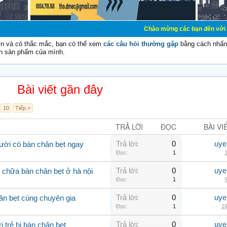
Chào mừng các bạn đến với Diễn đàn Cơ Điệ
vn và có thắc mắc, bạn có thể xem
các câu hỏi thường gặp
bằng cách nhấn 
n sản phẩm của mình.
Bài viết gần đây
10
Tiếp >
TRẢ LỜI
ĐỌC
BÀI VI
Trả lời:
0
uye
ười có bàn chân bẹt ngay
Đọc:
1
1
Trả lời:
0
uye
m chữa bàn chân bẹt ở hà nội
Đọc:
1
9
Trả lời:
0
uye
hân bẹt cùng chuyên gia
Đọc:
1
16
Trả lời:
0
uye
 trẻ bị bàn chân bẹt