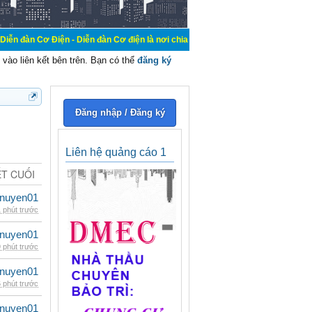
n - Diễn đàn Cơ điện là nơi chia sẽ kiến thức kinh nghiệm trong lãnh vực cơ đ
vào liên kết bên trên. Bạn có thể
đăng ký
Đăng nhập / Đăng ký
Liên hệ quảng cáo 1
ẾT CUỐI
nuyen01
 phút trước
nuyen01
 phút trước
nuyen01
 phút trước
nuyen01