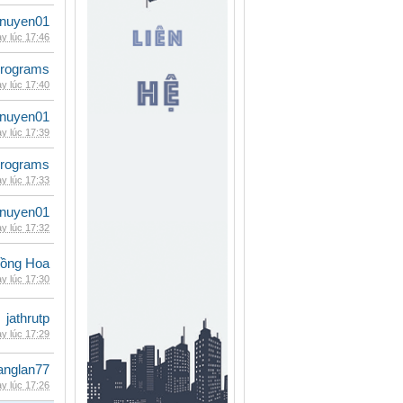
nuyen01
y lúc 17:46
rograms
y lúc 17:40
nuyen01
y lúc 17:39
rograms
y lúc 17:33
nuyen01
y lúc 17:32
ồng Hoa
y lúc 17:30
jathrutp
y lúc 17:29
anglan77
y lúc 17:26