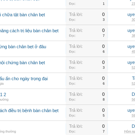
Đọc:
1
23
Trả lời:
0
uye
 chữa tật bàn chân bẹt
Đọc:
3
30
Trả lời:
0
uye
ăng cách trị liệu bàn chân bẹt
Đọc:
7
38
Trả lời:
0
uye
ứng bàn chân bẹt ở đâu
Đọc:
6
45
Trả lời:
0
uye
hội chứng bàn chân bẹt
Đọc:
3
52
Trả lời:
0
T
u ấn cho ngày trọng đại
gia
Đọc:
6
52
Trả lời:
0
D
1 2
thường
Đọc:
8
56
Trả lời:
0
uye
ch điều trị bệnh bàn chân bẹt
Đọc:
5
59
Trả lời:
0
D
hông thường
Đọc:
7
Hôm na