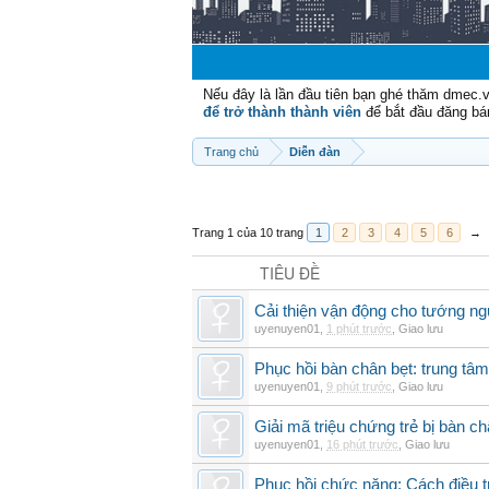
Nếu đây là lần đầu tiên bạn ghé thăm dmec.
để trở thành thành viên
để bắt đầu đăng bá
Trang chủ
Diễn đàn
Trang 1 của 10 trang
1
2
3
4
5
6
→
TIÊU ĐỀ
Cải thiện vận động cho tướng ng
uyenuyen01
,
1 phút trước
,
Giao lưu
Phục hồi bàn chân bẹt: trung tâ
uyenuyen01
,
9 phút trước
,
Giao lưu
Giải mã triệu chứng trẻ bị bàn c
uyenuyen01
,
16 phút trước
,
Giao lưu
Phục hồi chức năng: Cách điều trị