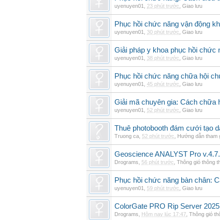
uyenuyen01
,
23 phút trước
,
Giao lưu
Phục hồi chức năng vận động khi
uyenuyen01
,
30 phút trước
,
Giao lưu
Giải pháp y khoa phục hồi chức n
uyenuyen01
,
38 phút trước
,
Giao lưu
Phục hồi chức năng chữa hội ch
uyenuyen01
,
45 phút trước
,
Giao lưu
Giải mã chuyên gia: Cách chữa 
uyenuyen01
,
52 phút trước
,
Giao lưu
Thuê photobooth đám cưới tạo dấ
Truong ca
,
52 phút trước
,
Hướng dẫn tham 
Geoscience ANALYST Pro v.4.7.
Drograms
,
56 phút trước
,
Thông gió thông 
Phục hồi chức năng bàn chân: Cá
uyenuyen01
,
59 phút trước
,
Giao lưu
ColorGate PRO Rip Server 2025
Drograms
,
Hôm nay lúc 17:47
,
Thông gió t