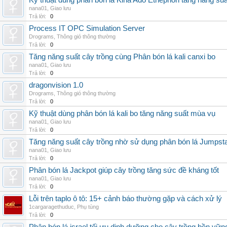
Kỹ thuật dùng phân bón lá Kina Ado Ethephon tăng năng suấ
nana01
,
Giao lưu
Trả lời:
0
Process IT OPC Simulation Server
Drograms
,
Thông gió thông thường
Trả lời:
0
Tăng năng suất cây trồng cùng Phân bón lá kali canxi bo
nana01
,
Giao lưu
Trả lời:
0
dragonvision 1.0
Drograms
,
Thông gió thông thường
Trả lời:
0
Kỹ thuật dùng phân bón lá kali bo tăng năng suất mùa vụ
nana01
,
Giao lưu
Trả lời:
0
Tăng năng suất cây trồng nhờ sử dụng phân bón lá Jumpsta
nana01
,
Giao lưu
Trả lời:
0
Phân bón lá Jackpot giúp cây trồng tăng sức đề kháng tốt
nana01
,
Giao lưu
Trả lời:
0
Lỗi trên taplo ô tô: 15+ cảnh báo thường gặp và cách xử lý
1cargaragethuduc
,
Phụ tùng
Trả lời:
0