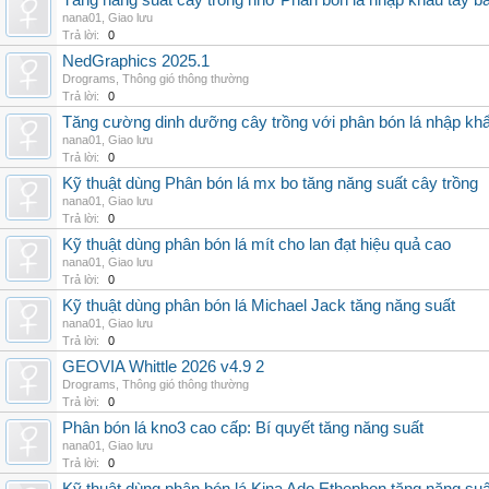
Tăng năng suất cây trồng nhờ Phân bón lá nhập khẩu tây b
nana01
,
Giao lưu
Trả lời:
0
NedGraphics 2025.1
Drograms
,
Thông gió thông thường
Trả lời:
0
Tăng cường dinh dưỡng cây trồng với phân bón lá nhập kh
nana01
,
Giao lưu
Trả lời:
0
Kỹ thuật dùng Phân bón lá mx bo tăng năng suất cây trồng
nana01
,
Giao lưu
Trả lời:
0
Kỹ thuật dùng phân bón lá mít cho lan đạt hiệu quả cao
nana01
,
Giao lưu
Trả lời:
0
Kỹ thuật dùng phân bón lá Michael Jack tăng năng suất
nana01
,
Giao lưu
Trả lời:
0
GEOVIA Whittle 2026 v4.9 2
Drograms
,
Thông gió thông thường
Trả lời:
0
Phân bón lá kno3 cao cấp: Bí quyết tăng năng suất
nana01
,
Giao lưu
Trả lời:
0