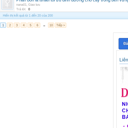
Phân bón lá israel tối ưu dinh dưỡng cho cây trồng bền vữn
nana01
,
Giao lưu
Trả lời:
0
Hiển thị kết quả từ 1 đến 20 của 200
1
2
3
4
5
6
→
10
Tiếp >
Đă
Liê