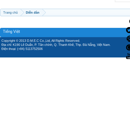
Trang chủ
Diễn đàn
Tiếng Việt
Copyright © 2013 D.M.E.C Co.,Ltd, All Rights Reserved.
Địa chỉ: K190 Lê Duẩn, P. Tân chính, Q. Thanh Khê, Thp. Đà Nẵng, Việt Nam.
Điện thoại: (+84) 5113752506