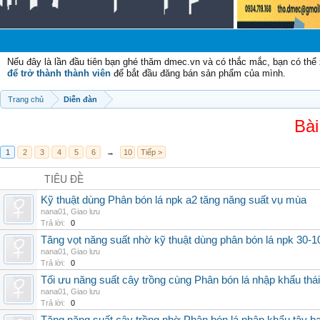
Ch
Nếu đây là lần đầu tiên bạn ghé thăm dmec.vn và có thắc mắc, bạn có th
để trở thành thành viên
để bắt đầu đăng bán sản phẩm của mình.
Trang chủ
Diễn đàn
Bài
1
2
3
4
5
6
→
10
Tiếp >
TIÊU ĐỀ
Kỹ thuật dùng Phân bón lá npk a2 tăng năng suất vụ mùa
nana01
,
Giao lưu
Trả lời:
0
Tăng vọt năng suất nhờ kỹ thuật dùng phân bón lá npk 30-1
nana01
,
Giao lưu
Trả lời:
0
Tối ưu năng suất cây trồng cùng Phân bón lá nhập khẩu thái
nana01
,
Giao lưu
Trả lời:
0