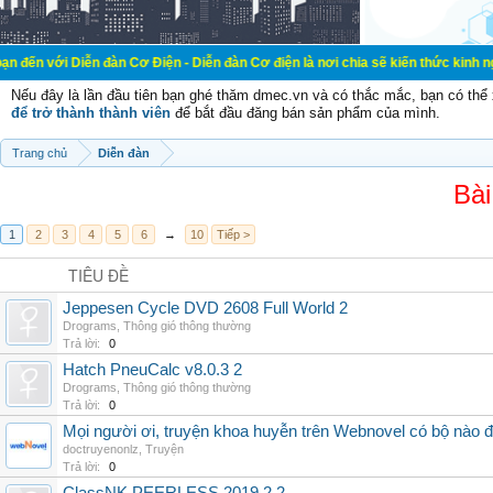
ễn đàn Cơ Điện - Diễn đàn Cơ điện là nơi chia sẽ kiến thức kinh nghiệm trong l
Nếu đây là lần đầu tiên bạn ghé thăm dmec.vn và có thắc mắc, bạn có th
để trở thành thành viên
để bắt đầu đăng bán sản phẩm của mình.
Trang chủ
Diễn đàn
Bài
1
2
3
4
5
6
→
10
Tiếp >
TIÊU ĐỀ
Jeppesen Cycle DVD 2608 Full World 2
Drograms
,
Thông gió thông thường
Trả lời:
0
Hatch PneuCalc v8.0.3 2
Drograms
,
Thông gió thông thường
Trả lời:
0
Mọi người ơi, truyện khoa huyễn trên Webnovel có bộ nào
doctruyenonlz
,
Truyện
Trả lời:
0