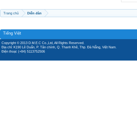
Trang chủ
Diễn đàn
Tiếng Việt
Copyright © 2013 D.M.E.C Co.,Ltd, All Rights Reserved.
Địa chỉ: K190 Lê Duẩn, P. Tân chính, Q. Thanh Khê, Thp. Đà Nẵng, Việt Nam.
Điện thoại: (+84) 5113752506