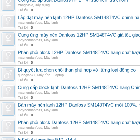
Công tắc áp suất Danfoss KP1 – vì sao nên lựa chọn?
trangbilalo
,
Xây dựng
Trả lời:
0
Lắp đặt máy nén lạnh 12HP Danfoss SM148T4VC chính hãng, 
maynendanfoss
,
Máy lạnh
Trả lời:
0
Cung ứng máy nén Danfoss 12HP SM148T4VC giá tốt, giao h
maynendanfoss
,
Máy lạnh
Trả lời:
0
Phân phối block 12HP Danfoss SM148T4VC hàng chất lượng,
maynendanfoss
,
Máy lạnh
Trả lời:
0
Bí quyết lựa chọn chổi than phù hợp với từng loại động cơ
quanglan77
,
Máy tính - Laptop
Trả lời:
0
Cung cấp block lạnh Danfoss 12HP SM148T4VC hàng China, g
maynendanfoss
,
Máy lạnh
Trả lời:
0
Bán máy nén lạnh 12HP Danfoss SM148T4VC mới 100%, hà
maynendanfoss
,
Máy lạnh
Trả lời:
0
Phân phối block Danfoss 12HP SM148T4VC hàng chất lượng
maynendanfoss
,
Máy lạnh
Trả lời:
0