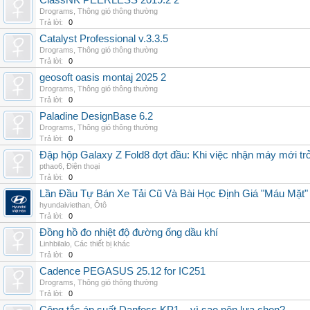
ClassNK PEERLESS 2019.2 2
Drograms
,
Thông gió thông thường
Trả lời:
0
Catalyst Professional v.3.3.5
Drograms
,
Thông gió thông thường
Trả lời:
0
geosoft oasis montaj 2025 2
Drograms
,
Thông gió thông thường
Trả lời:
0
Paladine DesignBase 6.2
Drograms
,
Thông gió thông thường
Trả lời:
0
Đập hộp Galaxy Z Fold8 đợt đầu: Khi việc nhận máy mới tr
pthao6
,
Điện thoại
Trả lời:
0
Lần Đầu Tự Bán Xe Tải Cũ Và Bài Học Định Giá "Máu Mặt"
hyundaiviethan
,
Ôtô
Trả lời:
0
Đồng hồ đo nhiệt độ đường ống dầu khí
Linhbilalo
,
Các thiết bị khác
Trả lời:
0
Cadence PEGASUS 25.12 for IC251
Drograms
,
Thông gió thông thường
Trả lời:
0