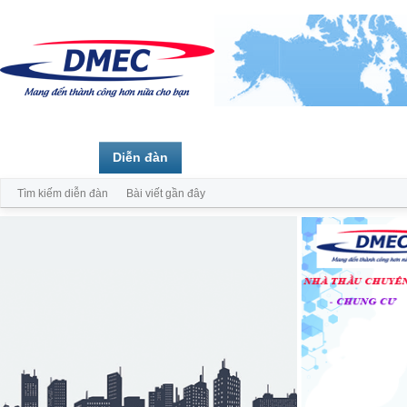
Trang chủ
Diễn đàn
Thành viên
Tìm kiếm diễn đàn
Bài viết gần đây