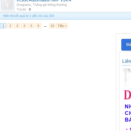
InSoft Automation IMP v14.4
Drograms
,
Thông gió thông thường
Trả lời:
0
Hiển thị kết quả từ 1 đến 20 của 200
1
2
3
4
5
6
→
10
Tiếp >
Đă
Liê