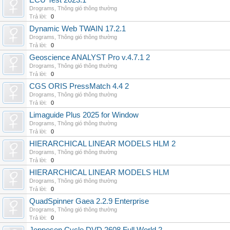
ECU Test 2023.1
Drograms
,
Thông gió thông thường
Trả lời:
0
Dynamic Web TWAIN 17.2.1
Drograms
,
Thông gió thông thường
Trả lời:
0
Geoscience ANALYST Pro v.4.7.1 2
Drograms
,
Thông gió thông thường
Trả lời:
0
CGS ORIS PressMatch 4.4 2
Drograms
,
Thông gió thông thường
Trả lời:
0
Limaguide Plus 2025 for Window
Drograms
,
Thông gió thông thường
Trả lời:
0
HIERARCHICAL LINEAR MODELS HLM 2
Drograms
,
Thông gió thông thường
Trả lời:
0
HIERARCHICAL LINEAR MODELS HLM
Drograms
,
Thông gió thông thường
Trả lời:
0
QuadSpinner Gaea 2.2.9 Enterprise
Drograms
,
Thông gió thông thường
Trả lời:
0