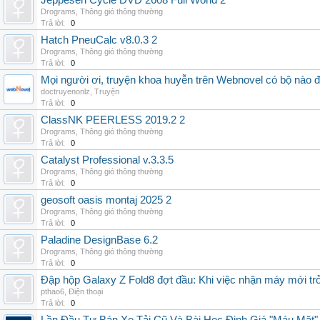
Jeppesen Cycle DVD 2608 Full World 2
Drograms
,
Thông gió thông thường
Trả lời:
0
Hatch PneuCalc v8.0.3 2
Drograms
,
Thông gió thông thường
Trả lời:
0
Mọi người ơi, truyện khoa huyễn trên Webnovel có bộ nào
doctruyenonlz
,
Truyện
Trả lời:
0
ClassNK PEERLESS 2019.2 2
Drograms
,
Thông gió thông thường
Trả lời:
0
Catalyst Professional v.3.3.5
Drograms
,
Thông gió thông thường
Trả lời:
0
geosoft oasis montaj 2025 2
Drograms
,
Thông gió thông thường
Trả lời:
0
Paladine DesignBase 6.2
Drograms
,
Thông gió thông thường
Trả lời:
0
Đập hộp Galaxy Z Fold8 đợt đầu: Khi việc nhận máy mới tr
pthao6
,
Điện thoại
Trả lời:
0