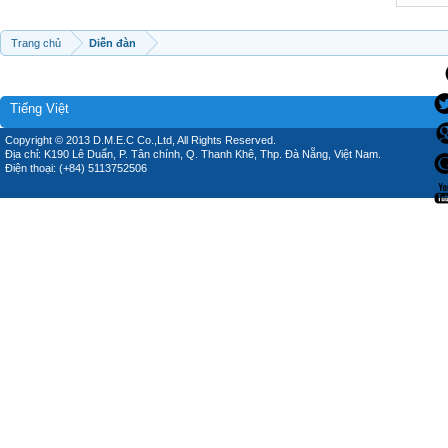
Trang chủ
Diễn đàn
Tiếng Việt
Copyright © 2013 D.M.E.C Co.,Ltd, All Rights Reserved.
Địa chỉ: K190 Lê Duẩn, P. Tân chính, Q. Thanh Khê, Thp. Đà Nẵng, Việt Nam.
Điện thoại: (+84) 5113752506