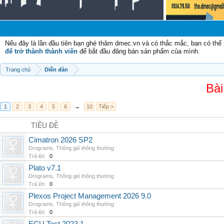
Nếu đây là lần đầu tiên bạn ghé thăm dmec.vn và có thắc mắc, bạn có th
để trở thành thành viên
để bắt đầu đăng bán sản phẩm của mình.
Trang chủ
Diễn đàn
Bài
1
2
3
4
5
6
→
10
Tiếp >
TIÊU ĐỀ
Cimatron 2026 SP2
Drograms
,
Thông gió thông thường
Trả lời:
0
Plato v7.1
Drograms
,
Thông gió thông thường
Trả lời:
0
Plexos Project Management 2026 9.0
Drograms
,
Thông gió thông thường
Trả lời:
0