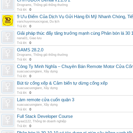
CHITUBOX Dental v1.2.0 2
Drograms
,
Thông gió thông thường
Trả lời:
0
9 Ưu Điểm Của Dịch Vụ Gửi Hàng Đi Mỹ Nhanh Chóng, Tiế
vanchuyennuocngoai
,
Du lịch
Trả lời:
0
Giải pháp thúc đẩy tăng trưởng mạnh cùng Phân bón lá 30 1
nana01
,
Giao lưu
Trả lời:
0
GAMS 28.2.0
Drograms
,
Thông gió thông thường
Trả lời:
0
Công Ty Minh Nghĩa – Chuyên Bán Remote Motor Cửa Cổn
suacuacuongiare
,
Xây dựng
Trả lời:
0
Bút từ cổng xếp & Cảm biến tự dừng cổng xếp
suacuacuongiare
,
Xây dựng
Trả lời:
0
Làm remote cửa cuốn quận 3
suacuacuongiare
,
Xây dựng
Trả lời:
0
Full Stack Developer Course
riyaa1122
,
Thông tin doanh nghiệp
Trả lời:
0