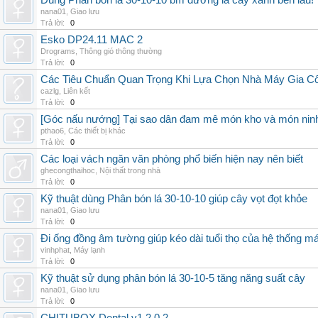
Dùng Phân bón lá 30-10-10 bm dưỡng lá cây xanh bền lâu!
nana01
,
Giao lưu
Trả lời:
0
Esko DP24.11 MAC 2
Drograms
,
Thông gió thông thường
Trả lời:
0
Các Tiêu Chuẩn Quan Trọng Khi Lựa Chọn Nhà Máy Gia 
cazlg
,
Liên kết
Trả lời:
0
[Góc nấu nướng] Tại sao dân đam mê món kho và món ninh
pthao6
,
Các thiết bị khác
Trả lời:
0
Các loại vách ngăn văn phòng phổ biến hiện nay nên biết
ghecongthaihoc
,
Nội thất trong nhà
Trả lời:
0
Kỹ thuật dùng Phân bón lá 30-10-10 giúp cây vọt đọt khỏe
nana01
,
Giao lưu
Trả lời:
0
Đi ống đồng âm tường giúp kéo dài tuổi thọ của hệ thống m
vinhphat
,
Máy lạnh
Trả lời:
0
Kỹ thuật sử dụng phân bón lá 30-10-5 tăng năng suất cây
nana01
,
Giao lưu
Trả lời:
0