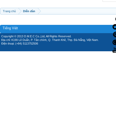
Trang chủ
Diễn đàn
Tiếng Việt
Copyright © 2013 D.M.E.C Co.,Ltd, All Rights Reserved.
Địa chỉ: K190 Lê Duẩn, P. Tân chính, Q. Thanh Khê, Thp. Đà Nẵng, Việt Nam.
Điện thoại: (+84) 5113752506