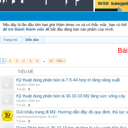
Chà
Nếu đây là lần đầu tiên bạn ghé thăm dmec.vn và có thắc mắc, bạn có th
để trở thành thành viên
để bắt đầu đăng bán sản phẩm của mình.
Trang chủ
Diễn đàn
Bài
1
2
3
4
5
6
→
10
Tiếp >
TIÊU ĐỀ
Kỹ thuật dùng phân bón lá 7-5-44 hợp trí tăng năng suất
nana01
,
Giao lưu
Trả lời:
0
Kỹ thuật dùng phân bón lá 30-10-10 Mỹ tăng sức sống cây
nana01
,
Giao lưu
Trả lời:
0
Gửi khẩu trang đi Mỹ: Hướng dẫn đầy đủ quy định, thủ tục 
vanchuyennuocngoai
,
Du lịch
Trả lời:
0