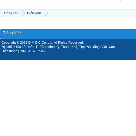
Trang chủ
Diễn đàn
Tiếng Việt
Copyright © 2013 D.M.E.C Co.,Ltd, All Rights Reserved.
Địa chỉ: K190 Lê Duẩn, P. Tân chính, Q. Thanh Khê, Thp. Đà Nẵng, Việt Nam.
Điện thoại: (+84) 5113752506