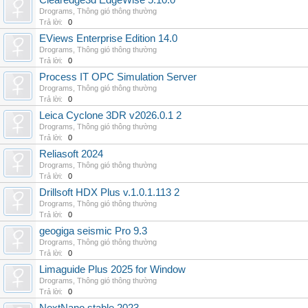
Clearedge3d EdgeWise 5.10.0
Drograms
,
Thông gió thông thường
Trả lời:
0
EViews Enterprise Edition 14.0
Drograms
,
Thông gió thông thường
Trả lời:
0
Process IT OPC Simulation Server
Drograms
,
Thông gió thông thường
Trả lời:
0
Leica Cyclone 3DR v2026.0.1 2
Drograms
,
Thông gió thông thường
Trả lời:
0
Reliasoft 2024
Drograms
,
Thông gió thông thường
Trả lời:
0
Drillsoft HDX Plus v.1.0.1.113 2
Drograms
,
Thông gió thông thường
Trả lời:
0
geogiga seismic Pro 9.3
Drograms
,
Thông gió thông thường
Trả lời:
0
Limaguide Plus 2025 for Window
Drograms
,
Thông gió thông thường
Trả lời:
0