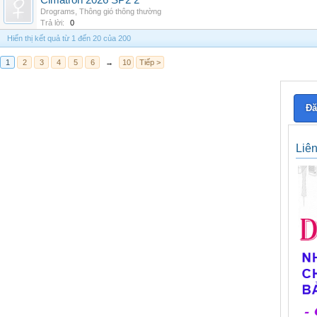
Cimatron 2026 SP2 2
Drograms
,
Thông gió thông thường
Trả lời:
0
Hiển thị kết quả từ 1 đến 20 của 200
1
2
3
4
5
6
→
10
Tiếp >
Đă
Liê