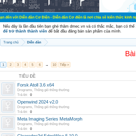
n đàn Cơ Điện - Diễn đàn Cơ điện là nơi chia sẽ kiến thức kinh nghiệm trong l
Nếu đây là lần đầu tiên bạn ghé thăm dmec.vn và có thắc mắc, bạn có th
để trở thành thành viên
để bắt đầu đăng bán sản phẩm của mình.
Trang chủ
Diễn đàn
Bài
1
2
3
4
5
6
→
10
Tiếp >
TIÊU ĐỀ
Forsk Atoll 3.6 x64
Drograms
,
Thông gió thông thường
Trả lời:
0
Openwind 2024 v2.0
Drograms
,
Thông gió thông thường
Trả lời:
0
Meta Imaging Series MetaMorph
Drograms
,
Thông gió thông thường
Trả lời:
0