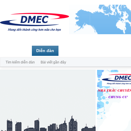
Trang chủ
Diễn đàn
Thành viên
Tìm kiếm diễn đàn
Bài viết gần đây