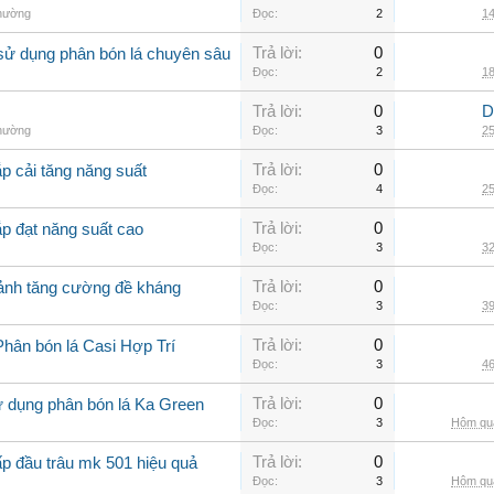
thường
Đọc:
2
14
Trả lời:
0
sử dụng phân bón lá chuyên sâu
Đọc:
2
18
Trả lời:
0
D
thường
Đọc:
3
25
Trả lời:
0
p cải tăng năng suất
Đọc:
4
25
Trả lời:
0
ắp đạt năng suất cao
Đọc:
3
32
Trả lời:
0
cảnh tăng cường đề kháng
Đọc:
3
39
Trả lời:
0
Phân bón lá Casi Hợp Trí
Đọc:
3
46
Trả lời:
0
ử dụng phân bón lá Ka Green
Đọc:
3
Hôm qua
Trả lời:
0
ấp đầu trâu mk 501 hiệu quả
Đọc:
3
Hôm qua