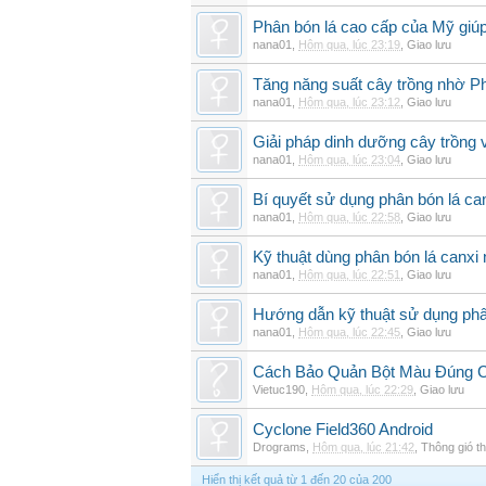
Phân bón lá cao cấp của Mỹ giúp
nana01
,
Hôm qua, lúc 23:19
,
Giao lưu
Tăng năng suất cây trồng nhờ Ph
nana01
,
Hôm qua, lúc 23:12
,
Giao lưu
Giải pháp dinh dưỡng cây trồng 
nana01
,
Hôm qua, lúc 23:04
,
Giao lưu
Bí quyết sử dụng phân bón lá can
nana01
,
Hôm qua, lúc 22:58
,
Giao lưu
Kỹ thuật dùng phân bón lá canxi n
nana01
,
Hôm qua, lúc 22:51
,
Giao lưu
Hướng dẫn kỹ thuật sử dụng phâ
nana01
,
Hôm qua, lúc 22:45
,
Giao lưu
Cách Bảo Quản Bột Màu Đúng 
Vietuc190
,
Hôm qua, lúc 22:29
,
Giao lưu
Cyclone Field360 Android
Drograms
,
Hôm qua, lúc 21:42
,
Thông gió t
Hiển thị kết quả từ 1 đến 20 của 200