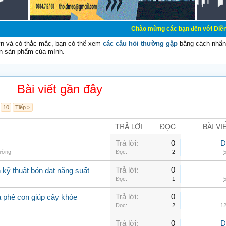
Chào mừng các bạn đến với Diễn đàn Cơ Điện - 
vn và có thắc mắc, bạn có thể xem
các câu hỏi thường gặp
bằng cách nhấn 
n sản phẩm của mình.
Bài viết gần đây
10
Tiếp >
TRẢ LỜI
ĐỌC
BÀI VI
Trả lời:
0
D
hường
Đọc:
2
5
Trả lời:
0
kỹ thuật bón đạt năng suất
Đọc:
1
5
Trả lời:
0
à phê con giúp cây khỏe
Đọc:
2
12
Trả lời:
0
D