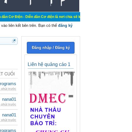
Diễn đàn Cơ điện là nơi chia sẽ kiến thức kinh nghiệm trong lãnh vực cơ điện,
vào liên kết bên trên. Bạn có thể
đăng ký
Đăng nhập / Đăng ký
Liên hệ quảng cáo 1
ẾT CUỐI
rograms
 phút trước
nana01
 phút trước
nana01
 phút trước
rograms