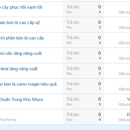
Trả lời:
0
 cây phục hồi xanh tốt
Đọc:
4
Hôm qua
Trả lời:
0
ân bón lá cao cấp a2
Đọc:
3
Hôm qua
Trả lời:
0
với phân bón lá cao cấp
Đọc:
3
Hôm qua
Trả lời:
0
xi silic tăng năng suất
Đọc:
4
Hôm qua
Trả lời:
0
itrat tăng năng suất
Đọc:
5
Hôm qua
Trả lời:
0
n bón lá canxi magie hiệu quả
Đọc:
7
Hôm qua
Trả lời:
0
V
Chuẩn Trong Kho Nhựa
Đọc:
5
Hôm qua
Trả lời:
0
D
hông thường
Đọc:
8
Hôm qua