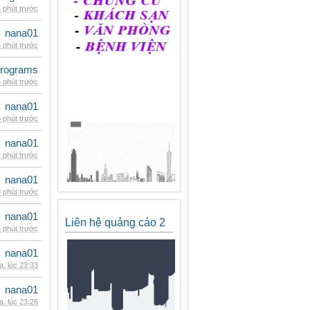
 phút trước
nana01
 phút trước
rograms
 phút trước
nana01
 phút trước
nana01
 phút trước
nana01
 phút trước
nana01
Liên hệ quảng cáo 2
 phút trước
nana01
, lúc 23:33
nana01
, lúc 23:26