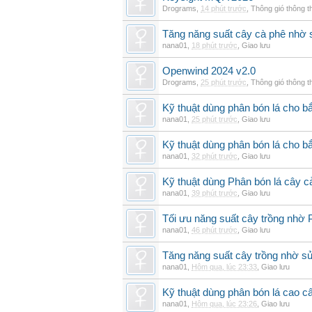
Drograms
,
14 phút trước
,
Thông gió thông 
Tăng năng suất cây cà phê nhờ 
nana01
,
18 phút trước
,
Giao lưu
Openwind 2024 v2.0
Drograms
,
25 phút trước
,
Thông gió thông 
Kỹ thuật dùng phân bón lá cho bắ
nana01
,
25 phút trước
,
Giao lưu
Kỹ thuật dùng phân bón lá cho b
nana01
,
32 phút trước
,
Giao lưu
Kỹ thuật dùng Phân bón lá cây 
nana01
,
39 phút trước
,
Giao lưu
Tối ưu năng suất cây trồng nhờ 
nana01
,
46 phút trước
,
Giao lưu
Tăng năng suất cây trồng nhờ s
nana01
,
Hôm qua, lúc 23:33
,
Giao lưu
Kỹ thuật dùng phân bón lá cao c
nana01
,
Hôm qua, lúc 23:26
,
Giao lưu