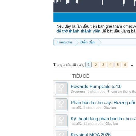
Nếu đây là lần đầu tiên bạn ghé thăm dmec.
để trở thành thành viên
để bắt đầu đăng bá
Trang chủ
Diễn đàn
Trang 1 của 10 trang
1
2
3
4
5
6
→
TIÊU ĐỀ
Edwards PumpCalc 5.4.0
Drograms
,
5 phút trước
,
Thông gió thông t
Phân bón lá cho cây: Hướng dẫn 
nana01
,
5 phút trước
,
Giao lưu
Kỹ thuật dùng phân bón lá cho c
nana01
,
12 phút trước
,
Giao lưu
Keysight MQA 2026