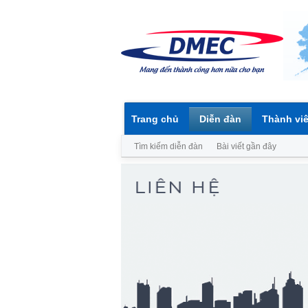
Trang chủ
Diễn đàn
Thành vi
Tìm kiếm diễn đàn
Bài viết gần đây