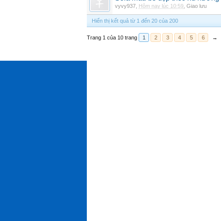
vyvy937
,
Hôm nay lúc 10:59
,
Giao lưu
Hiển thị kết quả từ 1 đến 20 của 200
Trang 1 của 10 trang
1
2
3
4
5
6
→