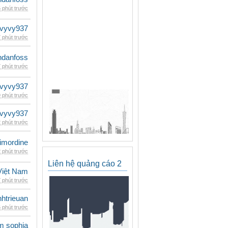
 phút trước
vyvy937
 phút trước
danfoss
 phút trước
vyvy937
 phút trước
vyvy937
 phút trước
imordine
 phút trước
Liên hệ quảng cáo 2
iệt Nam
 phút trước
inhtrieuan
 phút trước
am sophia