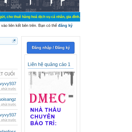
hàng hoá dịch vụ cá nhân, gia đình. Mua bán, ký gửi, cho thuê thiết bị hệ thố
vào liên kết bên trên. Bạn có thể
đăng ký
Đăng nhập / Đăng ký
Liên hệ quảng cáo 1
ẾT CUỐI
vyvy937
 phút trước
uoisangz
 phút trước
vyvy937
 phút trước
danfoss