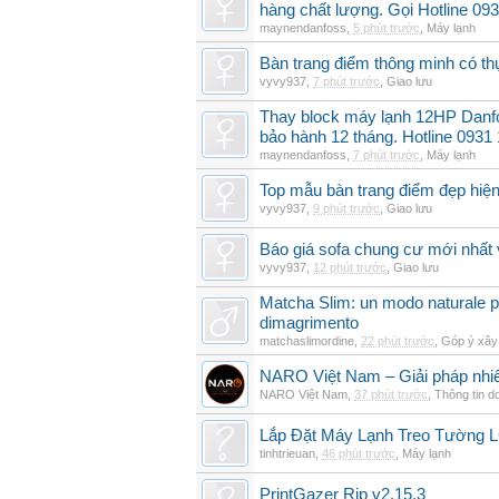
hàng chất lượng. Gọi Hotline 09
maynendanfoss
,
5 phút trước
,
Máy lạnh
Bàn trang điểm thông minh có t
vyvy937
,
7 phút trước
,
Giao lưu
Thay block máy lạnh 12HP Danf
bảo hành 12 tháng. Hotline 0931
maynendanfoss
,
7 phút trước
,
Máy lạnh
Top mẫu bàn trang điểm đẹp hiện
vyvy937
,
9 phút trước
,
Giao lưu
Báo giá sofa chung cư mới nhất 
vyvy937
,
12 phút trước
,
Giao lưu
Matcha Slim: un modo naturale pe
dimagrimento
matchaslimordine
,
22 phút trước
,
Góp ý xây
NARO Việt Nam – Giải pháp nhiê
NARO Việt Nam
,
37 phút trước
,
Thông tin d
Lắp Đặt Máy Lạnh Treo Tường 
tinhtrieuan
,
46 phút trước
,
Máy lạnh
PrintGazer Rip v2.15.3