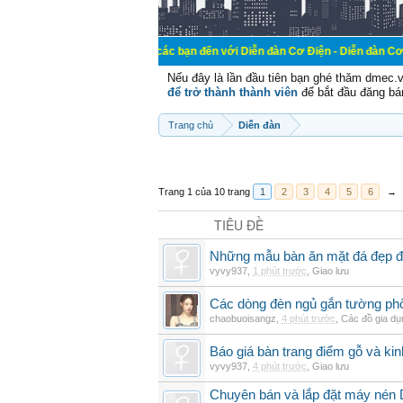
Chào mừng các bạn đến với Diễn đàn Cơ Điện - Diễn đàn Cơ điện là nơi ch
Nếu đây là lần đầu tiên bạn ghé thăm dmec.
để trở thành thành viên
để bắt đầu đăng bá
Trang chủ
Diễn đàn
Trang 1 của 10 trang
1
2
3
4
5
6
→
TIÊU ĐỀ
Những mẫu bàn ăn mặt đá đẹp đ
vyvy937
,
1 phút trước
,
Giao lưu
Các dòng đèn ngủ gắn tường phổ
chaobuoisangz
,
4 phút trước
,
Các đồ gia dụ
Báo giá bàn trang điểm gỗ và k
vyvy937
,
4 phút trước
,
Giao lưu
Chuyên bán và lắp đặt máy nén