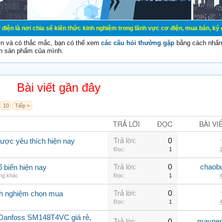
ia sẽ kiến thức kinh nghiệm trong lãnh vực cơ điện, mua bán, ký gửi, cho thuê 
vn và có thắc mắc, bạn có thể xem
các câu hỏi thường gặp
bằng cách nhấn 
n sản phẩm của mình.
Bài viết gần đây
10
Tiếp >
TRẢ LỜI
ĐỌC
BÀI VI
Trả lời:
0
ược yêu thích hiện nay
Đọc:
1
1
Trả lời:
0
chaob
 biến hiện nay
ng khác
Đọc:
1
4
Trả lời:
0
inh nghiệm chọn mua
Đọc:
1
4
 Danfoss SM148T4VC giá rẻ,
Trả lời:
0
maynen