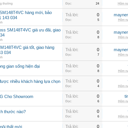
ng thường
Đọc:
24
Hôm na
 SM148T4VC hàng mới, bảo
Trả lời:
0
maynen
1 143 034
Đọc:
5
Hôm na
nh
oss SM148T4VC giá ưu đãi, giao
Trả lời:
0
maynen
034
Đọc:
8
Hôm na
nh
M148T4VC giá tốt, giao hàng
Trả lời:
0
maynen
43 034
Đọc:
7
Hôm na
nh
Trả lời:
0
ng gian sống hiện đại
Đọc:
8
Hôm na
Trả lời:
0
 được nhiều khách hàng lựa chọn
Đọc:
4
Hôm na
Trả lời:
0
t
 LG Cho Showroom
Đọc:
6
Hôm na
Trả lời:
0
ch thước nào?
Đọc:
6
Hôm na
Trả lời:
0
nội thất mới