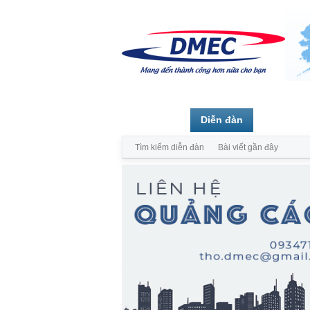
Trang chủ
Diễn đàn
Thành vi
Tìm kiếm diễn đàn
Bài viết gần đây