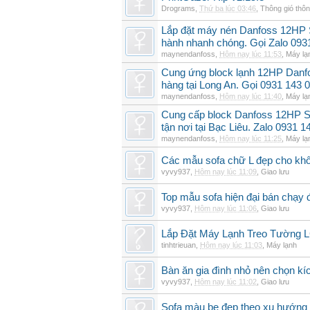
Drograms
,
Thứ ba lúc 03:46
,
Thông gió thô
Lắp đặt máy nén Danfoss 12HP
hành nhanh chóng. Gọi Zalo 093
maynendanfoss
,
Hôm nay lúc 11:53
,
Máy lạ
Cung ứng block lạnh 12HP Danf
hàng tại Long An. Gọi 0931 143 
maynendanfoss
,
Hôm nay lúc 11:40
,
Máy lạ
Cung cấp block Danfoss 12HP S
tận nơi tại Bạc Liêu. Zalo 0931 1
maynendanfoss
,
Hôm nay lúc 11:25
,
Máy lạ
Các mẫu sofa chữ L đẹp cho khô
vyvy937
,
Hôm nay lúc 11:09
,
Giao lưu
Top mẫu sofa hiện đại bán chạy
vyvy937
,
Hôm nay lúc 11:06
,
Giao lưu
Lắp Đặt Máy Lạnh Treo Tường
tinhtrieuan
,
Hôm nay lúc 11:03
,
Máy lạnh
Bàn ăn gia đình nhỏ nên chọn kí
vyvy937
,
Hôm nay lúc 11:02
,
Giao lưu
Sofa màu be đẹp theo xu hướng 