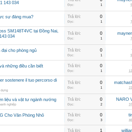
31 143 034
Đọc:
1
5
Trả lời:
0
hực sự đáng mua?
Đọc:
1
7
oss SM148T4VC tại Đồng Nai,
Trả lời:
0
maynen
 143 034
Đọc:
1
7
Trả lời:
0
 đại cho phòng ngủ
Đọc:
1
9
Trả lời:
0
và những điều cần biết
Đọc:
1
12
r sostenere il tuo percorso di
Trả lời:
0
matchasl
Đọc:
1
22
 dựng
Trả lời:
0
NARO V
n liệu và vật tư ngành nướng
oanh nghiệp
Đọc:
2
37
Trả lời:
0
t
LG Cho Văn Phòng Nhỏ
Đọc:
3
46
Trả lời:
1
willi