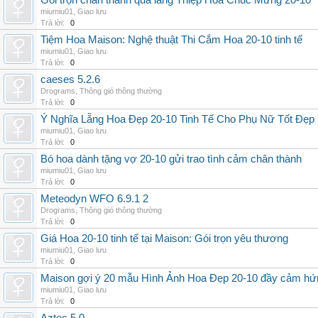
Gói trọn chân thành qua lẵng Thiệp Hoa Chúc Mừng 20-10
miumiu01
,
Giao lưu
Trả lời:
0
Tiệm Hoa Maison: Nghệ thuật Thi Cắm Hoa 20-10 tinh tế
miumiu01
,
Giao lưu
Trả lời:
0
caeses 5.2.6
Drograms
,
Thông gió thông thường
Trả lời:
0
Ý Nghĩa Lẵng Hoa Đẹp 20-10 Tinh Tế Cho Phụ Nữ Tốt Đẹp
miumiu01
,
Giao lưu
Trả lời:
0
Bó hoa dành tặng vợ 20-10 gửi trao tình cảm chân thành
miumiu01
,
Giao lưu
Trả lời:
0
Meteodyn WFO 6.9.1 2
Drograms
,
Thông gió thông thường
Trả lời:
0
Giá Hoa 20-10 tinh tế tại Maison: Gói trọn yêu thương
miumiu01
,
Giao lưu
Trả lời:
0
Maison gợi ý 20 mẫu Hình Ảnh Hoa Đẹp 20-10 đầy cảm hứ
miumiu01
,
Giao lưu
Trả lời:
0