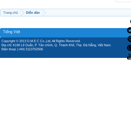
Trang chủ
Diễn đàn
Tiếng Việt
Copyright © 2013 D.M.E.C Co.,Ltd, All Rights Reserved.
Địa chỉ: K190 Lê Duẩn, P. Tân chính, Q. Thanh Khê, Thp. Đà Nẵng, Việt Nam.
Điện thoại: (+84) 5113752506