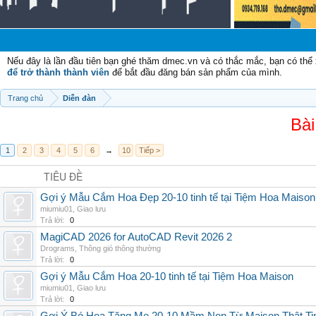
Nếu đây là lần đầu tiên bạn ghé thăm dmec.vn và có thắc mắc, bạn có th
để trở thành thành viên
để bắt đầu đăng bán sản phẩm của mình.
Trang chủ
Diễn đàn
Bài
1
2
3
4
5
6
→
10
Tiếp >
TIÊU ĐỀ
Gợi ý Mẫu Cắm Hoa Đẹp 20-10 tinh tế tại Tiệm Hoa Maison
miumiu01
,
Giao lưu
Trả lời:
0
MagiCAD 2026 for AutoCAD Revit 2026 2
Drograms
,
Thông gió thông thường
Trả lời:
0
Gợi ý Mẫu Cắm Hoa 20-10 tinh tế tại Tiệm Hoa Maison
miumiu01
,
Giao lưu
Trả lời:
0