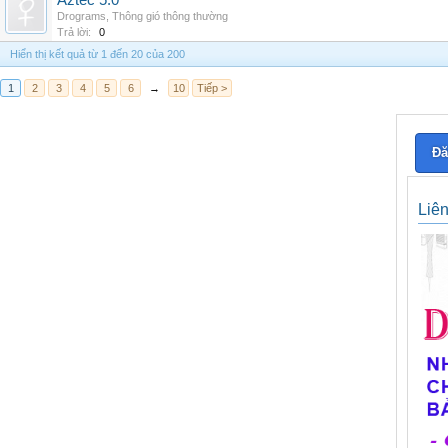
Aztec 5.0
Drograms
,
Thông gió thông thường
Trả lời:
0
Hiển thị kết quả từ 1 đến 20 của 200
1
2
3
4
5
6
→
10
Tiếp >
Đă
Liê