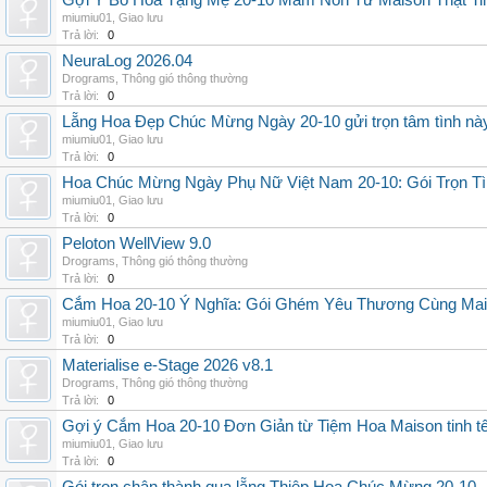
Gợi Ý Bó Hoa Tặng Mẹ 20-10 Mầm Non Từ Maison Thật Ti
miumiu01
,
Giao lưu
Trả lời:
0
NeuraLog 2026.04
Drograms
,
Thông gió thông thường
Trả lời:
0
Lẵng Hoa Đẹp Chúc Mừng Ngày 20-10 gửi trọn tâm tình nà
miumiu01
,
Giao lưu
Trả lời:
0
Hoa Chúc Mừng Ngày Phụ Nữ Việt Nam 20-10: Gói Trọn Tì
miumiu01
,
Giao lưu
Trả lời:
0
Peloton WellView 9.0
Drograms
,
Thông gió thông thường
Trả lời:
0
Cắm Hoa 20-10 Ý Nghĩa: Gói Ghém Yêu Thương Cùng Ma
miumiu01
,
Giao lưu
Trả lời:
0
Materialise e-Stage 2026 v8.1
Drograms
,
Thông gió thông thường
Trả lời:
0
Gợi ý Cắm Hoa 20-10 Đơn Giản từ Tiệm Hoa Maison tinh t
miumiu01
,
Giao lưu
Trả lời:
0