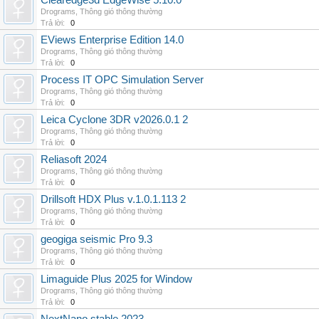
Clearedge3d EdgeWise 5.10.0
Drograms
,
Thông gió thông thường
Trả lời:
0
EViews Enterprise Edition 14.0
Drograms
,
Thông gió thông thường
Trả lời:
0
Process IT OPC Simulation Server
Drograms
,
Thông gió thông thường
Trả lời:
0
Leica Cyclone 3DR v2026.0.1 2
Drograms
,
Thông gió thông thường
Trả lời:
0
Reliasoft 2024
Drograms
,
Thông gió thông thường
Trả lời:
0
Drillsoft HDX Plus v.1.0.1.113 2
Drograms
,
Thông gió thông thường
Trả lời:
0
geogiga seismic Pro 9.3
Drograms
,
Thông gió thông thường
Trả lời:
0
Limaguide Plus 2025 for Window
Drograms
,
Thông gió thông thường
Trả lời:
0