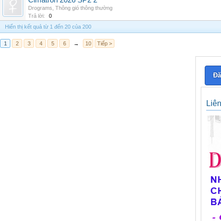
Cimatron 2026 SP2 2
Drograms
,
Thông gió thông thường
Trả lời:
0
Hiển thị kết quả từ 1 đến 20 của 200
1
2
3
4
5
6
→
10
Tiếp >
Đă
Liê