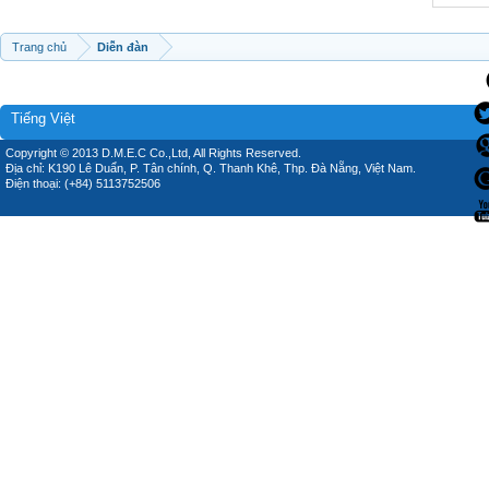
Trang chủ
Diễn đàn
Tiếng Việt
Copyright © 2013 D.M.E.C Co.,Ltd, All Rights Reserved.
Địa chỉ: K190 Lê Duẩn, P. Tân chính, Q. Thanh Khê, Thp. Đà Nẵng, Việt Nam.
Điện thoại: (+84) 5113752506