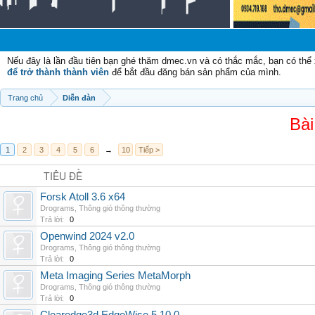
Chào
Nếu đây là lần đầu tiên bạn ghé thăm dmec.vn và có thắc mắc, bạn có th
để trở thành thành viên
để bắt đầu đăng bán sản phẩm của mình.
Trang chủ
Diễn đàn
Bài
1
2
3
4
5
6
→
10
Tiếp >
TIÊU ĐỀ
Forsk Atoll 3.6 x64
Drograms
,
Thông gió thông thường
Trả lời:
0
Openwind 2024 v2.0
Drograms
,
Thông gió thông thường
Trả lời:
0
Meta Imaging Series MetaMorph
Drograms
,
Thông gió thông thường
Trả lời:
0