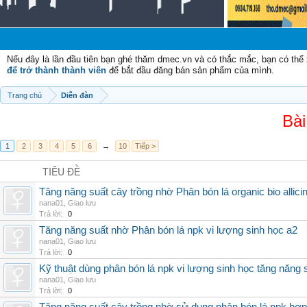
Nếu đây là lần đầu tiên bạn ghé thăm dmec.vn và có thắc mắc, bạn có th
để trở thành thành viên
để bắt đầu đăng bán sản phẩm của mình.
Trang chủ
Diễn đàn
Bài
1
2
3
4
5
6
→
10
Tiếp >
TIÊU ĐỀ
Tăng năng suất cây trồng nhờ Phân bón lá organic bio allici
nana01
,
Giao lưu
Trả lời:
0
Tăng năng suất nhờ Phân bón lá npk vi lượng sinh học a2
nana01
,
Giao lưu
Trả lời:
0
Kỹ thuật dùng phân bón lá npk vi lượng sinh học tăng năng 
nana01
,
Giao lưu
Trả lời:
0