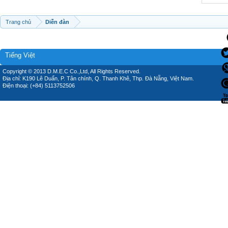
Trang chủ
Diễn đàn
Tiếng Việt
Copyright © 2013 D.M.E.C Co.,Ltd, All Rights Reserved.
Địa chỉ: K190 Lê Duẩn, P. Tân chính, Q. Thanh Khê, Thp. Đà Nẵng, Việt Nam.
Điện thoại: (+84) 5113752506