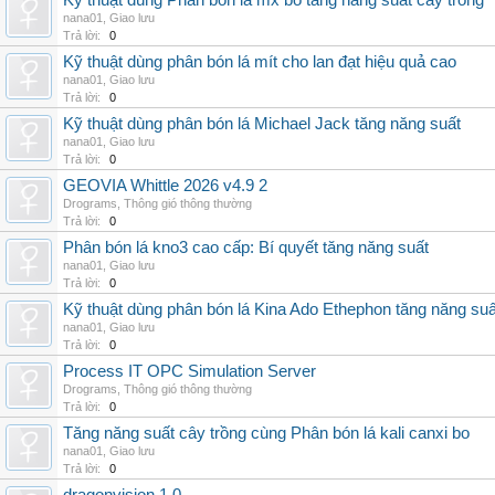
Kỹ thuật dùng Phân bón lá mx bo tăng năng suất cây trồng
nana01
,
Giao lưu
Trả lời:
0
Kỹ thuật dùng phân bón lá mít cho lan đạt hiệu quả cao
nana01
,
Giao lưu
Trả lời:
0
Kỹ thuật dùng phân bón lá Michael Jack tăng năng suất
nana01
,
Giao lưu
Trả lời:
0
GEOVIA Whittle 2026 v4.9 2
Drograms
,
Thông gió thông thường
Trả lời:
0
Phân bón lá kno3 cao cấp: Bí quyết tăng năng suất
nana01
,
Giao lưu
Trả lời:
0
Kỹ thuật dùng phân bón lá Kina Ado Ethephon tăng năng suấ
nana01
,
Giao lưu
Trả lời:
0
Process IT OPC Simulation Server
Drograms
,
Thông gió thông thường
Trả lời:
0
Tăng năng suất cây trồng cùng Phân bón lá kali canxi bo
nana01
,
Giao lưu
Trả lời:
0