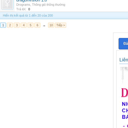
dragonvision 1.0
Drograms
,
Thông gió thông thường
Trả lời:
0
Hiển thị kết quả từ 1 đến 20 của 200
1
2
3
4
5
6
→
10
Tiếp >
Đă
Liê