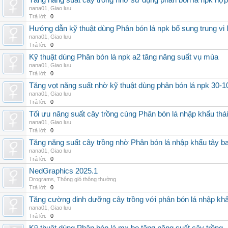
Tăng năng suất cây trồng nhờ sử dụng phân bón lá npk hợp 
nana01
,
Giao lưu
Trả lời:
0
Hướng dẫn kỹ thuật dùng Phân bón lá npk bổ sung trung vi
nana01
,
Giao lưu
Trả lời:
0
Kỹ thuật dùng Phân bón lá npk a2 tăng năng suất vụ mùa
nana01
,
Giao lưu
Trả lời:
0
Tăng vọt năng suất nhờ kỹ thuật dùng phân bón lá npk 30-1
nana01
,
Giao lưu
Trả lời:
0
Tối ưu năng suất cây trồng cùng Phân bón lá nhập khẩu thái
nana01
,
Giao lưu
Trả lời:
0
Tăng năng suất cây trồng nhờ Phân bón lá nhập khẩu tây b
nana01
,
Giao lưu
Trả lời:
0
NedGraphics 2025.1
Drograms
,
Thông gió thông thường
Trả lời:
0
Tăng cường dinh dưỡng cây trồng với phân bón lá nhập kh
nana01
,
Giao lưu
Trả lời:
0