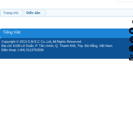
Trang chủ
Diễn đàn
Tiếng Việt
Copyright © 2013 D.M.E.C Co.,Ltd, All Rights Reserved.
Địa chỉ: K190 Lê Duẩn, P. Tân chính, Q. Thanh Khê, Thp. Đà Nẵng, Việt Nam.
Điện thoại: (+84) 5113752506