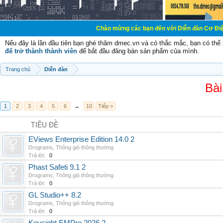
Chào mừng các bạn đến với Diễn đàn Cơ Điện - Diễn đàn C
Nếu đây là lần đầu tiên bạn ghé thăm dmec.vn và có thắc mắc, bạn có th
để trở thành thành viên
để bắt đầu đăng bán sản phẩm của mình.
Trang chủ
Diễn đàn
Bài
1
2
3
4
5
6
→
10
Tiếp >
TIÊU ĐỀ
EViews Enterprise Edition 14.0 2
Drograms
,
Thông gió thông thường
Trả lời:
0
Phast Safeti 9.1 2
Drograms
,
Thông gió thông thường
Trả lời:
0
GL Studio++ 8.2
Drograms
,
Thông gió thông thường
Trả lời:
0