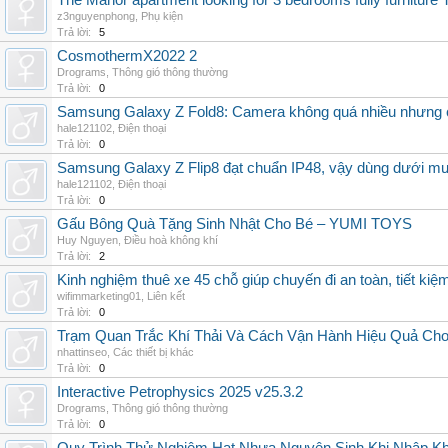
The Manor apartment looking for 3 bedrooms fully furnitur
z3nguyenphong
,
Phụ kiện
Trả lời:
5
CosmothermX2022 2
Drograms
,
Thông gió thông thường
Trả lời:
0
Samsung Galaxy Z Fold8: Camera không quá nhiều nhưng 
hale121102
,
Điện thoại
Trả lời:
0
Samsung Galaxy Z Flip8 đạt chuẩn IP48, vậy dùng dưới m
hale121102
,
Điện thoại
Trả lời:
0
Gấu Bông Quà Tặng Sinh Nhật Cho Bé – YUMI TOYS
Huy Nguyen
,
Điều hoà không khí
Trả lời:
2
Kinh nghiệm thuê xe 45 chỗ giúp chuyến đi an toàn, tiết kiệ
wifimmarketing01
,
Liên kết
Trả lời:
0
Trạm Quan Trắc Khí Thải Và Cách Vận Hành Hiệu Quả Ch
nhattinseo
,
Các thiết bị khác
Trả lời:
0
Interactive Petrophysics 2025 v25.3.2
Drograms
,
Thông gió thông thường
Trả lời:
0