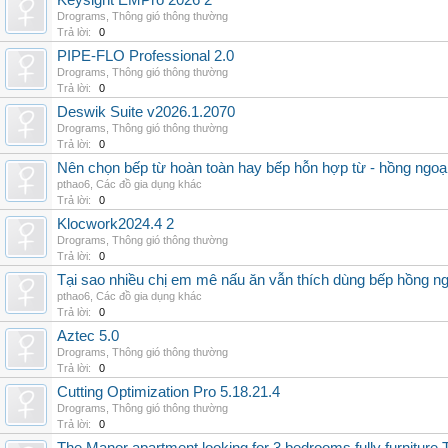
Keysight EMPro 2026 2
Drograms
,
Thông gió thông thường
Trả lời:
0
PIPE-FLO Professional 2.0
Drograms
,
Thông gió thông thường
Trả lời:
0
Deswik Suite v2026.1.2070
Drograms
,
Thông gió thông thường
Trả lời:
0
Nên chọn bếp từ hoàn toàn hay bếp hỗn hợp từ - hồng ngoại 
pthao6
,
Các đồ gia dụng khác
Trả lời:
0
Klocwork2024.4 2
Drograms
,
Thông gió thông thường
Trả lời:
0
Tại sao nhiều chị em mê nấu ăn vẫn thích dùng bếp hồng n
pthao6
,
Các đồ gia dụng khác
Trả lời:
0
Aztec 5.0
Drograms
,
Thông gió thông thường
Trả lời:
0
Cutting Optimization Pro 5.18.21.4
Drograms
,
Thông gió thông thường
Trả lời:
0