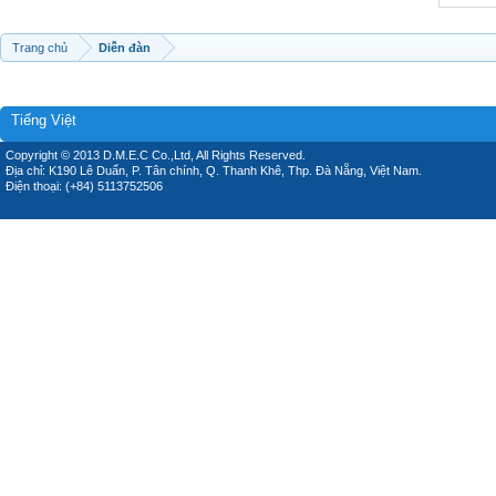
Trang chủ
Diễn đàn
Tiếng Việt
Copyright © 2013 D.M.E.C Co.,Ltd, All Rights Reserved.
Địa chỉ: K190 Lê Duẩn, P. Tân chính, Q. Thanh Khê, Thp. Đà Nẵng, Việt Nam.
Điện thoại: (+84) 5113752506