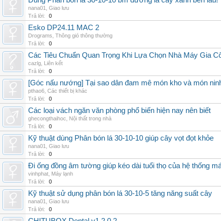
Dùng Phân bón lá 30-10-10 bm dưỡng lá cây xanh bền lâu!
nana01
,
Giao lưu
Trả lời:
0
Esko DP24.11 MAC 2
Drograms
,
Thông gió thông thường
Trả lời:
0
Các Tiêu Chuẩn Quan Trọng Khi Lựa Chọn Nhà Máy Gia 
cazlg
,
Liên kết
Trả lời:
0
[Góc nấu nướng] Tại sao dân đam mê món kho và món ninh
pthao6
,
Các thiết bị khác
Trả lời:
0
Các loại vách ngăn văn phòng phổ biến hiện nay nên biết
ghecongthaihoc
,
Nội thất trong nhà
Trả lời:
0
Kỹ thuật dùng Phân bón lá 30-10-10 giúp cây vọt đọt khỏe
nana01
,
Giao lưu
Trả lời:
0
Đi ống đồng âm tường giúp kéo dài tuổi thọ của hệ thống m
vinhphat
,
Máy lạnh
Trả lời:
0
Kỹ thuật sử dụng phân bón lá 30-10-5 tăng năng suất cây
nana01
,
Giao lưu
Trả lời:
0