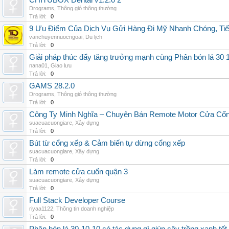
CHITUBOX Dental v1.2.0 2
Drograms
,
Thông gió thông thường
Trả lời:
0
9 Ưu Điểm Của Dịch Vụ Gửi Hàng Đi Mỹ Nhanh Chóng, Tiế
vanchuyennuocngoai
,
Du lịch
Trả lời:
0
Giải pháp thúc đẩy tăng trưởng mạnh cùng Phân bón lá 30 1
nana01
,
Giao lưu
Trả lời:
0
GAMS 28.2.0
Drograms
,
Thông gió thông thường
Trả lời:
0
Công Ty Minh Nghĩa – Chuyên Bán Remote Motor Cửa Cổn
suacuacuongiare
,
Xây dựng
Trả lời:
0
Bút từ cổng xếp & Cảm biến tự dừng cổng xếp
suacuacuongiare
,
Xây dựng
Trả lời:
0
Làm remote cửa cuốn quận 3
suacuacuongiare
,
Xây dựng
Trả lời:
0
Full Stack Developer Course
riyaa1122
,
Thông tin doanh nghiệp
Trả lời:
0