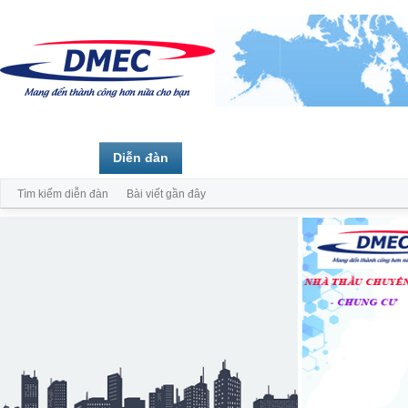
Trang chủ
Diễn đàn
Thành viên
Tìm kiếm diễn đàn
Bài viết gần đây