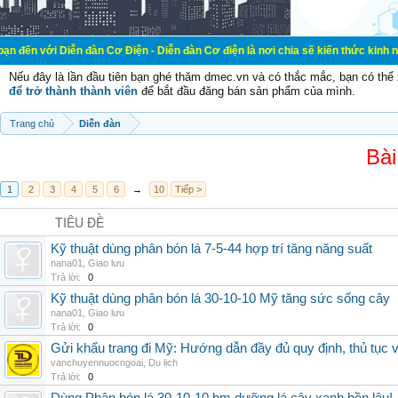
ễn đàn Cơ Điện - Diễn đàn Cơ điện là nơi chia sẽ kiến thức kinh nghiệm trong 
Nếu đây là lần đầu tiên bạn ghé thăm dmec.vn và có thắc mắc, bạn có th
để trở thành thành viên
để bắt đầu đăng bán sản phẩm của mình.
Trang chủ
Diễn đàn
Bài
1
2
3
4
5
6
→
10
Tiếp >
TIÊU ĐỀ
Kỹ thuật dùng phân bón lá 7-5-44 hợp trí tăng năng suất
nana01
,
Giao lưu
Trả lời:
0
Kỹ thuật dùng phân bón lá 30-10-10 Mỹ tăng sức sống cây
nana01
,
Giao lưu
Trả lời:
0
Gửi khẩu trang đi Mỹ: Hướng dẫn đầy đủ quy định, thủ tục 
vanchuyennuocngoai
,
Du lịch
Trả lời:
0