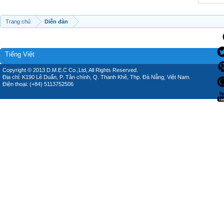
Trang chủ
Diễn đàn
Tiếng Việt
Copyright © 2013 D.M.E.C Co.,Ltd, All Rights Reserved.
Địa chỉ: K190 Lê Duẩn, P. Tân chính, Q. Thanh Khê, Thp. Đà Nẵng, Việt Nam.
Điện thoại: (+84) 5113752506