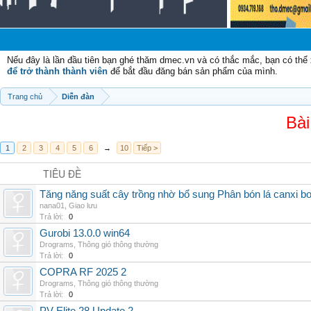
C
Nếu đây là lần đầu tiên bạn ghé thăm dmec.vn và có thắc mắc, bạn có th
để trở thành thành viên
để bắt đầu đăng bán sản phẩm của mình.
Trang chủ
Diễn đàn
Bài
1
2
3
4
5
6
→
10
Tiếp >
TIÊU ĐỀ
Tăng năng suất cây trồng nhờ bổ sung Phân bón lá canxi b
nana01
,
Giao lưu
Trả lời:
0
Gurobi 13.0.0 win64
Drograms
,
Thông gió thông thường
Trả lời:
0
COPRA RF 2025 2
Drograms
,
Thông gió thông thường
Trả lời:
0