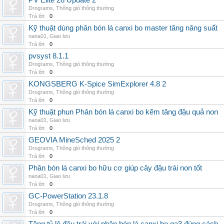
PV Elite 28 Update 2
Drograms
,
Thông gió thông thường
Trả lời:
0
Kỹ thuật dùng phân bón lá canxi bo master tăng năng suất
nana01
,
Giao lưu
Trả lời:
0
pvsyst 8.1.1
Drograms
,
Thông gió thông thường
Trả lời:
0
KONGSBERG K-Spice SimExplorer 4.8 2
Drograms
,
Thông gió thông thường
Trả lời:
0
Kỹ thuật phun Phân bón lá canxi bo kẽm tăng đậu quả non
nana01
,
Giao lưu
Trả lời:
0
GEOVIA MineSched 2025 2
Drograms
,
Thông gió thông thường
Trả lời:
0
Phân bón lá canxi bo hữu cơ giúp cây đậu trái non tốt
nana01
,
Giao lưu
Trả lời:
0
GC-PowerStation 23.1.8
Drograms
,
Thông gió thông thường
Trả lời:
0