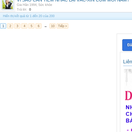
VÌ SAO CẦN TIÊM NHẮC LẠI VẮC-XIN CÚM MỖI NĂM?
Gia Hân 1994
,
Sức khỏe
Trả lời:
0
Hiển thị kết quả từ 1 đến 20 của 200
1
2
3
4
5
6
→
10
Tiếp >
Đă
Liê