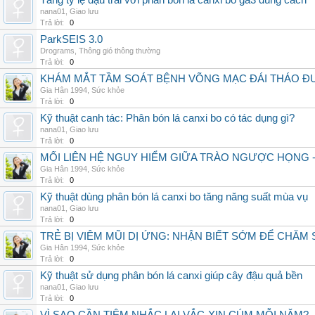
Tăng tỷ lệ đậu trái với phân bón lá canxi bo ga3 đúng cách
nana01
,
Giao lưu
Trả lời:
0
ParkSEIS 3.0
Drograms
,
Thông gió thông thường
Trả lời:
0
KHÁM MẮT TẦM SOÁT BỆNH VÕNG MẠC ĐÁI THÁO ĐƯ
Gia Hân 1994
,
Sức khỏe
Trả lời:
0
Kỹ thuật canh tác: Phân bón lá canxi bo có tác dụng gì?
nana01
,
Giao lưu
Trả lời:
0
MỐI LIÊN HỆ NGUY HIỂM GIỮA TRÀO NGƯỢC HỌNG 
Gia Hân 1994
,
Sức khỏe
Trả lời:
0
Kỹ thuật dùng phân bón lá canxi bo tăng năng suất mùa vụ
nana01
,
Giao lưu
Trả lời:
0
TRẺ BỊ VIÊM MŨI DỊ ỨNG: NHẬN BIẾT SỚM ĐỂ CHĂ
Gia Hân 1994
,
Sức khỏe
Trả lời:
0
Kỹ thuật sử dụng phân bón lá canxi giúp cây đậu quả bền
nana01
,
Giao lưu
Trả lời:
0