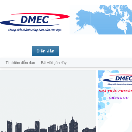
Trang chủ
Diễn đàn
Thành viên
Tìm kiếm diễn đàn
Bài viết gần đây