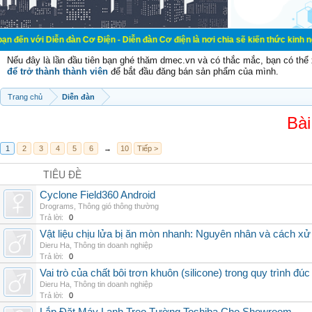
ễn đàn Cơ Điện - Diễn đàn Cơ điện là nơi chia sẽ kiến thức kinh nghiệm trong 
Nếu đây là lần đầu tiên bạn ghé thăm dmec.vn và có thắc mắc, bạn có th
để trở thành thành viên
để bắt đầu đăng bán sản phẩm của mình.
Trang chủ
Diễn đàn
Bài
1
2
3
4
5
6
→
10
Tiếp >
TIÊU ĐỀ
Cyclone Field360 Android
Drograms
,
Thông gió thông thường
Trả lời:
0
Vật liệu chịu lửa bị ăn mòn nhanh: Nguyên nhân và cách xử 
Dieru Ha
,
Thông tin doanh nghiệp
Trả lời:
0
Vai trò của chất bôi trơn khuôn (silicone) trong quy trình đ
Dieru Ha
,
Thông tin doanh nghiệp
Trả lời:
0