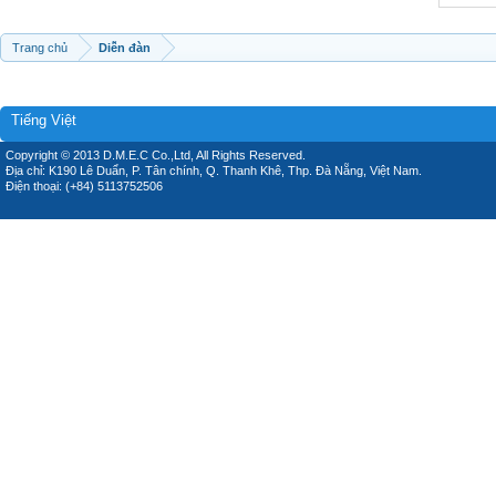
Trang chủ
Diễn đàn
Tiếng Việt
Copyright © 2013 D.M.E.C Co.,Ltd, All Rights Reserved.
Địa chỉ: K190 Lê Duẩn, P. Tân chính, Q. Thanh Khê, Thp. Đà Nẵng, Việt Nam.
Điện thoại: (+84) 5113752506