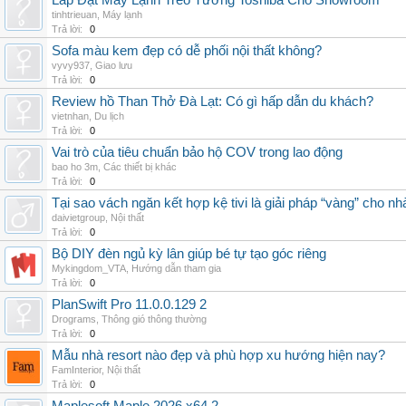
Lắp Đặt Máy Lạnh Treo Tường Toshiba Cho Showroom
tinhtrieuan
,
Máy lạnh
Trả lời:
0
Sofa màu kem đẹp có dễ phối nội thất không?
vyvy937
,
Giao lưu
Trả lời:
0
Review hồ Than Thở Đà Lạt: Có gì hấp dẫn du khách?
vietnhan
,
Du lịch
Trả lời:
0
Vai trò của tiêu chuẩn bảo hộ COV trong lao động
bao ho 3m
,
Các thiết bị khác
Trả lời:
0
Tại sao vách ngăn kết hợp kệ tivi là giải pháp “vàng” cho nh
daivietgroup
,
Nội thất
Trả lời:
0
Bộ DIY đèn ngủ kỳ lân giúp bé tự tạo góc riêng
Mykingdom_VTA
,
Hướng dẫn tham gia
Trả lời:
0
PlanSwift Pro 11.0.0.129 2
Drograms
,
Thông gió thông thường
Trả lời:
0
Mẫu nhà resort nào đẹp và phù hợp xu hướng hiện nay?
FamInterior
,
Nội thất
Trả lời:
0