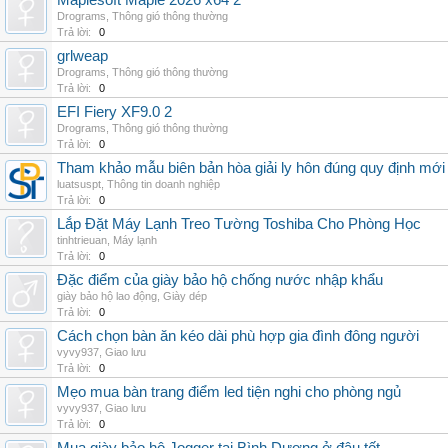
Maplesoft Maple 2026 x64 2
Drograms
,
Thông gió thông thường
Trả lời:
0
grlweap
Drograms
,
Thông gió thông thường
Trả lời:
0
EFI Fiery XF9.0 2
Drograms
,
Thông gió thông thường
Trả lời:
0
Tham khảo mẫu biên bản hòa giải ly hôn đúng quy định mới
luatsuspt
,
Thông tin doanh nghiệp
Trả lời:
0
Lắp Đặt Máy Lạnh Treo Tường Toshiba Cho Phòng Học
tinhtrieuan
,
Máy lạnh
Trả lời:
0
Đặc điểm của giày bảo hộ chống nước nhập khẩu
giày bảo hộ lao động
,
Giày dép
Trả lời:
0
Cách chọn bàn ăn kéo dài phù hợp gia đình đông người
vyvy937
,
Giao lưu
Trả lời:
0
Mẹo mua bàn trang điểm led tiện nghi cho phòng ngủ
vyvy937
,
Giao lưu
Trả lời:
0