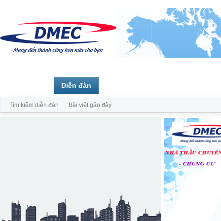
Trang chủ
Diễn đàn
Thành viên
Tìm kiếm diễn đàn
Bài viết gần đây