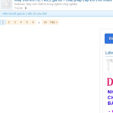
Máy thổi khí HEYWEL giá tốt – Giải pháp cấp khí cho nhiều 
thaihoan
,
Máy móc thiết bị trong ngành công nghiệp
Trả lời:
0
Hiển thị kết quả từ 1 đến 20 của 200
1
2
3
4
5
6
→
10
Tiếp >
Đă
Liê