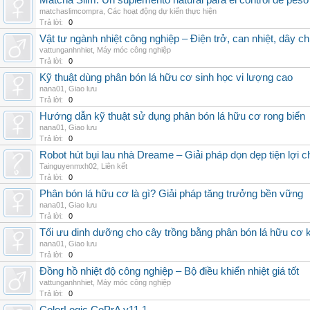
Matcha Slim: Un suplemento natural para el control de peso
matchaslimcompra
,
Các hoạt động dự kiến thực hiện
Trả lời:
0
Vật tư ngành nhiệt công nghiệp – Điện trở, can nhiệt, dây ch
vattunganhnhiet
,
Máy móc công nghiệp
Trả lời:
0
Kỹ thuật dùng phân bón lá hữu cơ sinh học vi lượng cao
nana01
,
Giao lưu
Trả lời:
0
Hướng dẫn kỹ thuật sử dụng phân bón lá hữu cơ rong biển
nana01
,
Giao lưu
Trả lời:
0
Robot hút bụi lau nhà Dreame – Giải pháp dọn dẹp tiện lợi ch
Tainguyenmxh02
,
Liên kết
Trả lời:
0
Phân bón lá hữu cơ là gì? Giải pháp tăng trưởng bền vững
nana01
,
Giao lưu
Trả lời:
0
Tối ưu dinh dưỡng cho cây trồng bằng phân bón lá hữu cơ
nana01
,
Giao lưu
Trả lời:
0
Đồng hồ nhiệt độ công nghiệp – Bộ điều khiển nhiệt giá tốt
vattunganhnhiet
,
Máy móc công nghiệp
Trả lời:
0