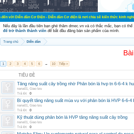
đàn Cơ Điện - Diễn đàn Cơ điện là nơi chia sẽ kiến thức kinh nghiệm trong lãn
Nếu đây là lần đầu tiên bạn ghé thăm dmec.vn và có thắc mắc, bạn có th
để trở thành thành viên
để bắt đầu đăng bán sản phẩm của mình.
Trang chủ
Diễn đàn
Bài
1
2
3
4
5
6
→
10
Tiếp >
TIÊU ĐỀ
Tăng năng suất cây trồng nhờ Phân bón lá hvp tn 6-6-4 k h
nana01
,
Giao lưu
Trả lời:
0
Bí quyết tăng năng suất mùa vụ với phân bón lá HVP 6-6-4 
nana01
,
Giao lưu
Trả lời:
0
Kỹ thuật dùng phân bón lá HVP tăng năng suất cây trồng
nana01
,
Giao lưu
Trả lời:
0