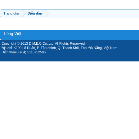
Trang chủ
Diễn đàn
Tiếng Việt
Copyright © 2013 D.M.E.C Co.,Ltd, All Rights Reserved.
Địa chỉ: K190 Lê Duẩn, P. Tân chính, Q. Thanh Khê, Thp. Đà Nẵng, Việt Nam.
Điện thoại: (+84) 5113752506