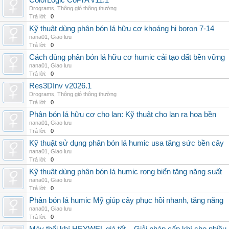
ColorLogic CoPrA v11.1
Drograms
,
Thông gió thông thường
Trả lời:
0
Kỹ thuật dùng phân bón lá hữu cơ khoáng hi boron 7-14
nana01
,
Giao lưu
Trả lời:
0
Cách dùng phân bón lá hữu cơ humic cải tạo đất bền vững
nana01
,
Giao lưu
Trả lời:
0
Res3DInv v2026.1
Drograms
,
Thông gió thông thường
Trả lời:
0
Phân bón lá hữu cơ cho lan: Kỹ thuật cho lan ra hoa bền
nana01
,
Giao lưu
Trả lời:
0
Kỹ thuật sử dụng phân bón lá humic usa tăng sức bền cây
nana01
,
Giao lưu
Trả lời:
0
Kỹ thuật dùng phân bón lá humic rong biển tăng năng suất
nana01
,
Giao lưu
Trả lời:
0
Phân bón lá humic Mỹ giúp cây phục hồi nhanh, tăng năng
nana01
,
Giao lưu
Trả lời:
0