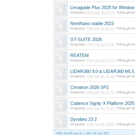
Limaguide Plus 2025 for Window
Drograms
,
Hôm nay lúc 01:35
,
Thông gió t
NextNano stable 2023
Drograms
,
Hôm nay lúc 01:31
,
Thông gió t
GT-SUITE 2026
Drograms
,
Hôm nay lúc 01:30
,
Thông gió t
REATEM
Drograms
,
Hôm nay lúc 01:23
,
Thông gió t
LIDAR360 9.0 & LIDAR360 MLS 
Drograms
,
Hôm nay lúc 01:20
,
Thông gió t
Cimatron 2026 SP2
Drograms
,
Hôm nay lúc 01:15
,
Thông gió t
Cadence Sigrity X Platform 2025
Drograms
,
Hôm nay lúc 01:07
,
Thông gió t
Dyrobes 23 2
Drograms
,
Hôm nay lúc 00:59
,
Thông gió t
Hiển thị kết quả từ 1 đến 20 của 200