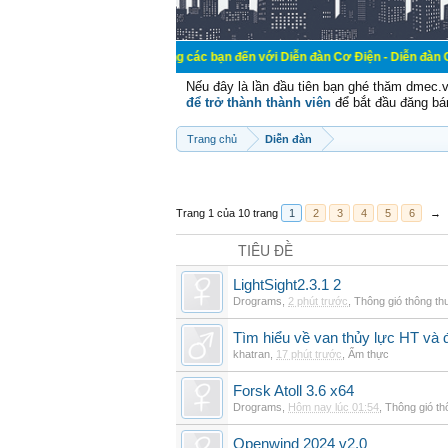
Chào mừng các bạn đến với Diễn đàn Cơ Điện - Diễn đàn Cơ điện là nơi 
Nếu đây là lần đầu tiên bạn ghé thăm dmec.
để trở thành thành viên
để bắt đầu đăng bá
Trang chủ
Diễn đàn
Trang 1 của 10 trang
1
2
3
4
5
6
→
TIÊU ĐỀ
LightSight2.3.1 2
Drograms
,
2 phút trước
,
Thông gió thông t
Tìm hiểu về van thủy lực HT và 
khatran
,
17 phút trước
,
Ẩm thực
Forsk Atoll 3.6 x64
Drograms
,
Hôm nay lúc 01:54
,
Thông gió t
Openwind 2024 v2.0