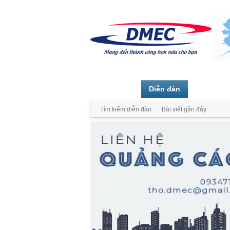
Trang chủ
Diễn đàn
Thành vi
Tìm kiếm diễn đàn
Bài viết gần đây