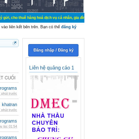
ê hàng hoá dịch vụ cá nhân, gia đình. Mua bán, ký gửi, cho thuê thiết bị hệ t
vào liên kết bên trên. Bạn có thể
đăng ký
Đăng nhập / Đăng ký
Liên hệ quảng cáo 1
ẾT CUỐI
rograms
 phút trước
khatran
 phút trước
rograms
y lúc 01:54
rograms