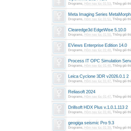
Drograms
,
Hôm nay lúc 01:53
,
Thông gió t
Meta Imaging Series MetaMorph
Drograms
,
Hôm nay lúc 01:51
,
Thông gió t
Clearedge3d EdgeWise 5.10.0
Drograms
,
Hôm nay lúc 01:50
,
Thông gió t
EViews Enterprise Edition 14.0
Drograms
,
Hôm nay lúc 01:48
,
Thông gió t
Process IT OPC Simulation Serv
Drograms
,
Hôm nay lúc 01:48
,
Thông gió t
Leica Cyclone 3DR v2026.0.1 2
Drograms
,
Hôm nay lúc 01:47
,
Thông gió t
Reliasoft 2024
Drograms
,
Hôm nay lúc 01:47
,
Thông gió t
Drillsoft HDX Plus v.1.0.1.113 2
Drograms
,
Hôm nay lúc 01:46
,
Thông gió t
geogiga seismic Pro 9.3
Drograms
,
Hôm nay lúc 01:39
,
Thông gió t