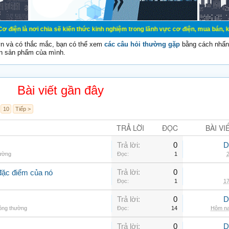
chia sẽ kiến thức kinh nghiệm trong lãnh vực cơ điện, mua bán, ký gửi, cho thu
vn và có thắc mắc, bạn có thể xem
các câu hỏi thường gặp
bằng cách nhấn 
n sản phẩm của mình.
Bài viết gần đây
10
Tiếp >
TRẢ LỜI
ĐỌC
BÀI VI
Trả lời:
0
D
hường
Đọc:
1
2
Trả lời:
0
đặc điểm của nó
Đọc:
1
17
Trả lời:
0
D
hông thường
Đọc:
14
Hôm na
Trả lời:
0
D