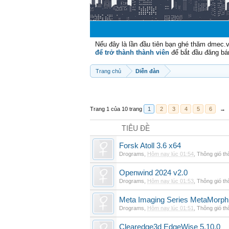
Nếu đây là lần đầu tiên bạn ghé thăm dmec.
để trở thành thành viên
để bắt đầu đăng bá
Trang chủ
Diễn đàn
Trang 1 của 10 trang
1
2
3
4
5
6
→
TIÊU ĐỀ
Forsk Atoll 3.6 x64
Drograms
,
Hôm nay lúc 01:54
,
Thông gió t
Openwind 2024 v2.0
Drograms
,
Hôm nay lúc 01:53
,
Thông gió t
Meta Imaging Series MetaMorph
Drograms
,
Hôm nay lúc 01:51
,
Thông gió t
Clearedge3d EdgeWise 5.10.0