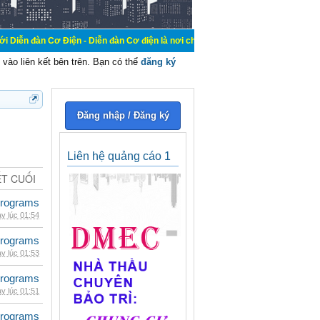
Điện - Diễn đàn Cơ điện là nơi chia sẽ kiến thức kinh nghiệm trong lãnh vực c
vào liên kết bên trên. Bạn có thể
đăng ký
Đăng nhập / Đăng ký
Liên hệ quảng cáo 1
ẾT CUỐI
rograms
y lúc 01:54
rograms
y lúc 01:53
rograms
y lúc 01:51
rograms