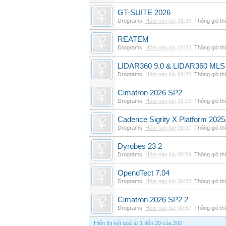
GT-SUITE 2026
Drograms
,
Hôm nay lúc 01:30
,
Thông gió t
REATEM
Drograms
,
Hôm nay lúc 01:23
,
Thông gió t
LIDAR360 9.0 & LIDAR360 MLS 
Drograms
,
Hôm nay lúc 01:20
,
Thông gió t
Cimatron 2026 SP2
Drograms
,
Hôm nay lúc 01:15
,
Thông gió t
Cadence Sigrity X Platform 2025
Drograms
,
Hôm nay lúc 01:07
,
Thông gió t
Dyrobes 23 2
Drograms
,
Hôm nay lúc 00:59
,
Thông gió t
OpendTect 7.04
Drograms
,
Hôm nay lúc 00:58
,
Thông gió t
Cimatron 2026 SP2 2
Drograms
,
Hôm nay lúc 00:57
,
Thông gió t
Hiển thị kết quả từ 1 đến 20 của 200