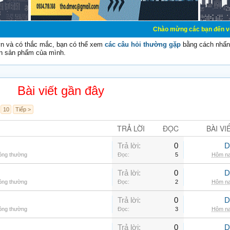
Chào mừng các bạn đến với Diễn đàn Cơ 
vn và có thắc mắc, bạn có thể xem
các câu hỏi thường gặp
bằng cách nhấn 
n sản phẩm của mình.
Bài viết gần đây
10
Tiếp >
TRẢ LỜI
ĐỌC
BÀI VI
Trả lời:
0
D
hông thường
Đọc:
5
Hôm na
Trả lời:
0
D
hông thường
Đọc:
2
Hôm na
Trả lời:
0
D
hông thường
Đọc:
3
Hôm na
Trả lời:
0
D