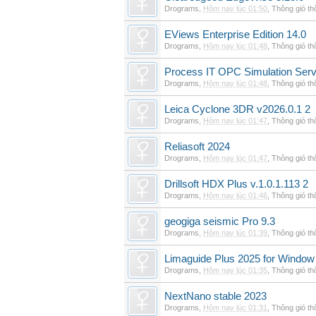
Drograms
,
Hôm nay lúc 01:50
,
Thông gió t
EViews Enterprise Edition 14.0
Drograms
,
Hôm nay lúc 01:48
,
Thông gió t
Process IT OPC Simulation Serv
Drograms
,
Hôm nay lúc 01:48
,
Thông gió t
Leica Cyclone 3DR v2026.0.1 2
Drograms
,
Hôm nay lúc 01:47
,
Thông gió t
Reliasoft 2024
Drograms
,
Hôm nay lúc 01:47
,
Thông gió t
Drillsoft HDX Plus v.1.0.1.113 2
Drograms
,
Hôm nay lúc 01:46
,
Thông gió t
geogiga seismic Pro 9.3
Drograms
,
Hôm nay lúc 01:39
,
Thông gió t
Limaguide Plus 2025 for Window
Drograms
,
Hôm nay lúc 01:35
,
Thông gió t
NextNano stable 2023
Drograms
,
Hôm nay lúc 01:31
,
Thông gió t