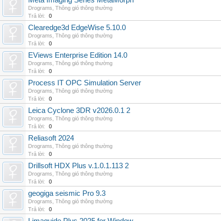
Meta Imaging Series MetaMorph
Drograms
,
Thông gió thông thường
Trả lời:
0
Clearedge3d EdgeWise 5.10.0
Drograms
,
Thông gió thông thường
Trả lời:
0
EViews Enterprise Edition 14.0
Drograms
,
Thông gió thông thường
Trả lời:
0
Process IT OPC Simulation Server
Drograms
,
Thông gió thông thường
Trả lời:
0
Leica Cyclone 3DR v2026.0.1 2
Drograms
,
Thông gió thông thường
Trả lời:
0
Reliasoft 2024
Drograms
,
Thông gió thông thường
Trả lời:
0
Drillsoft HDX Plus v.1.0.1.113 2
Drograms
,
Thông gió thông thường
Trả lời:
0
geogiga seismic Pro 9.3
Drograms
,
Thông gió thông thường
Trả lời:
0