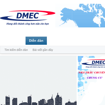
Trang chủ
Diễn đàn
Thành viên
Tìm kiếm diễn đàn
Bài viết gần đây