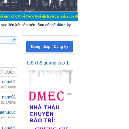
uê hàng hoá dịch vụ cá nhân, gia đình. Mua bán, ký gửi, cho thuê thiết bị hệ 
vào liên kết bên trên. Bạn có thể
đăng ký
Đăng nhập / Đăng ký
Liên hệ quảng cáo 1
ẾT CUỐI
nana01
 phút trước
nana01
 phút trước
gethuduc
 phút trước
nana01