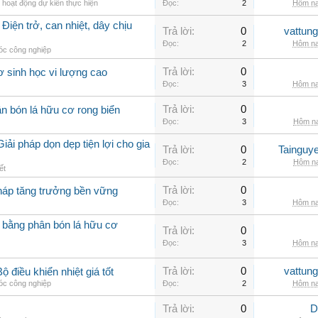
 hoạt động dự kiến thực hiện
Đọc:
2
Hôm na
Điện trở, can nhiệt, dây chịu
Trả lời:
0
vattun
Đọc:
2
Hôm na
c công nghiệp
Trả lời:
0
ơ sinh học vi lượng cao
Đọc:
3
Hôm na
Trả lời:
0
n bón lá hữu cơ rong biển
Đọc:
3
Hôm na
iải pháp dọn dẹp tiện lợi cho gia
Trả lời:
0
Tainguy
Đọc:
2
Hôm na
ết
Trả lời:
0
pháp tăng trưởng bền vững
Đọc:
3
Hôm na
 bằng phân bón lá hữu cơ
Trả lời:
0
Đọc:
3
Hôm na
Trả lời:
0
vattun
 điều khiển nhiệt giá tốt
c công nghiệp
Đọc:
2
Hôm na
Trả lời:
0
D