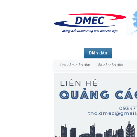
Trang chủ
Diễn đàn
Thành vi
Tìm kiếm diễn đàn
Bài viết gần đây