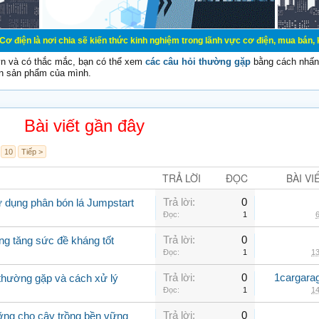
 chia sẽ kiến thức kinh nghiệm trong lãnh vực cơ điện, mua bán, ký gửi, cho th
vn và có thắc mắc, bạn có thể xem
các câu hỏi thường gặp
bằng cách nhấn 
n sản phẩm của mình.
Bài viết gần đây
10
Tiếp >
TRẢ LỜI
ĐỌC
BÀI VI
Trả lời:
0
ử dụng phân bón lá Jumpstart
Đọc:
1
6
Trả lời:
0
ng tăng sức đề kháng tốt
Đọc:
1
13
Trả lời:
0
1cargara
o thường gặp và cách xử lý
Đọc:
1
14
Trả lời:
0
ưỡng cho cây trồng bền vững