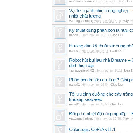
matchaslimcompra
,
Hôm nay lúc 16:25
,
Các
Vật tư ngành nhiệt công nghiệp – 
nhiệt chất lượng
vattunganhnhiet
,
Hôm nay lúc 16:19
,
Máy mó
Kỹ thuật dùng phân bón lá hữu c
nana01
,
Hôm nay lúc 16:19
,
Giao lưu
Hướng dẫn kỹ thuật sử dụng phâ
nana01
,
Hôm nay lúc 16:11
,
Giao lưu
Robot hút bụi lau nhà Dreame – G
đình hiện đại
Tainguyenmxh02
,
Hôm nay lúc 16:11
,
Liên k
Phân bón lá hữu cơ là gì? Giải 
nana01
,
Hôm nay lúc 16:04
,
Giao lưu
Tối ưu dinh dưỡng cho cây trồng
khoáng seaweed
nana01
,
Hôm nay lúc 15:56
,
Giao lưu
Đồng hồ nhiệt độ công nghiệp – Bộ
vattunganhnhiet
,
Hôm nay lúc 15:56
,
Máy mó
ColorLogic CoPrA v11.1