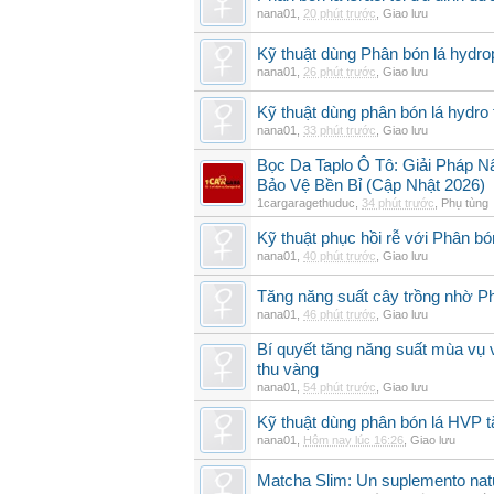
nana01
,
20 phút trước
,
Giao lưu
Kỹ thuật dùng Phân bón lá hydro
nana01
,
26 phút trước
,
Giao lưu
Kỹ thuật dùng phân bón lá hydro 
nana01
,
33 phút trước
,
Giao lưu
Bọc Da Taplo Ô Tô: Giải Pháp N
Bảo Vệ Bền Bỉ (Cập Nhật 2026)
1cargaragethuduc
,
34 phút trước
,
Phụ tùng
Kỹ thuật phục hồi rễ với Phân bó
nana01
,
40 phút trước
,
Giao lưu
Tăng năng suất cây trồng nhờ Ph
nana01
,
46 phút trước
,
Giao lưu
Bí quyết tăng năng suất mùa vụ 
thu vàng
nana01
,
54 phút trước
,
Giao lưu
Kỹ thuật dùng phân bón lá HVP t
nana01
,
Hôm nay lúc 16:26
,
Giao lưu
Matcha Slim: Un suplemento natur