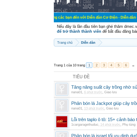
Chào mừng các bạn đến với Diễn đàn Cơ Điện - Diễn đàn Cơ điện là nơi
Nếu đây là lần đầu tiên bạn ghé thăm dmec.
để trở thành thành viên
để bắt đầu đăng bá
Trang chủ
Diễn đàn
Trang 1 của 10 trang
1
2
3
4
5
6
→
TIÊU ĐỀ
Tăng năng suất cây trồng nhờ s
nana01
,
6 phút trước
,
Giao lưu
Phân bón lá Jackpot giúp cây trồ
nana01
,
13 phút trước
,
Giao lưu
Lỗi trên taplo ô tô: 15+ cảnh bá
1cargaragethuduc
,
14 phút trước
,
Phụ tùng
Phân bón lá israel tối ưu dinh d