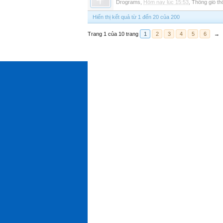
Drograms
,
Hôm nay lúc 15:53
,
Thông gió t
Hiển thị kết quả từ 1 đến 20 của 200
Trang 1 của 10 trang
1
2
3
4
5
6
→