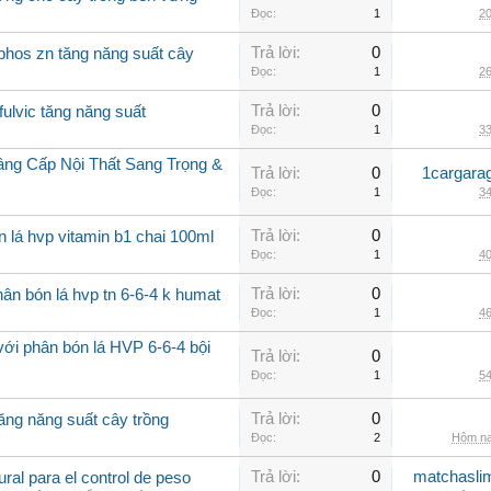
Đọc:
1
20
Trả lời:
0
phos zn tăng năng suất cây
Đọc:
1
26
Trả lời:
0
fulvic tăng năng suất
Đọc:
1
33
âng Cấp Nội Thất Sang Trọng &
Trả lời:
0
1cargara
Đọc:
1
34
Trả lời:
0
n lá hvp vitamin b1 chai 100ml
Đọc:
1
40
Trả lời:
0
ân bón lá hvp tn 6-6-4 k humat
Đọc:
1
46
với phân bón lá HVP 6-6-4 bội
Trả lời:
0
Đọc:
1
54
Trả lời:
0
ăng năng suất cây trồng
Đọc:
2
Hôm na
Trả lời:
0
matchasli
al para el control de peso