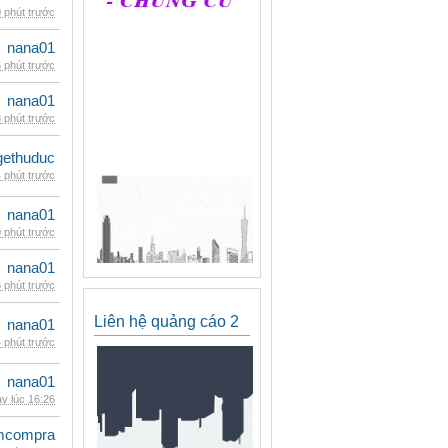
 phút trước
nana01
 phút trước
nana01
 phút trước
gethuduc
 phút trước
nana01
 phút trước
nana01
 phút trước
Liên hệ quảng cáo 2
nana01
 phút trước
nana01
y lúc 16:26
mcompra