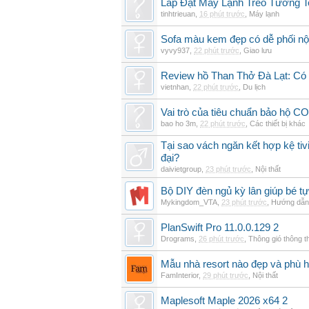
Lắp Đặt Máy Lạnh Treo Tường 
tinhtrieuan
,
16 phút trước
,
Máy lạnh
Sofa màu kem đẹp có dễ phối nội
vyvy937
,
22 phút trước
,
Giao lưu
Review hồ Than Thở Đà Lạt: Có 
vietnhan
,
22 phút trước
,
Du lịch
Vai trò của tiêu chuẩn bảo hộ CO
bao ho 3m
,
22 phút trước
,
Các thiết bị khác
Tại sao vách ngăn kết hợp kệ tivi
đại?
daivietgroup
,
23 phút trước
,
Nội thất
Bộ DIY đèn ngủ kỳ lân giúp bé tự
Mykingdom_VTA
,
23 phút trước
,
Hướng dẫn 
PlanSwift Pro 11.0.0.129 2
Drograms
,
26 phút trước
,
Thông gió thông 
Mẫu nhà resort nào đẹp và phù 
FamInterior
,
29 phút trước
,
Nội thất
Maplesoft Maple 2026 x64 2