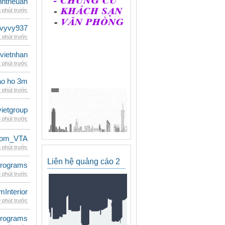
inhtrieuan
 phút trước
vyvy937
 phút trước
vietnhan
 phút trước
ao ho 3m
 phút trước
vietgroup
 phút trước
dom_VTA
 phút trước
Liên hệ quảng cáo 2
rograms
 phút trước
mInterior
 phút trước
rograms