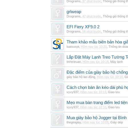
Drograms
,
37 phút trước
,
Thông gió thông 
grlweap
Drograms
,
47 phút trước
,
Thông gió thông 
EFI Fiery XF9.0 2
Drograms
,
56 phút trước
,
Thông gió thông 
Tham khảo mẫu biên bản hòa giải
luatsuspt
,
Hôm nay lúc 10:20
,
Thông tin doa
Lắp Đặt Máy Lạnh Treo Tường 
tinhtrieuan
,
Hôm nay lúc 10:18
,
Máy lạnh
Đặc điểm của giày bảo hộ chốn
giày bảo hộ lao động
,
Hôm nay lúc 10:16
,
Gi
Cách chọn bàn ăn kéo dài phù h
vyvy937
,
Hôm nay lúc 10:13
,
Giao lưu
Mẹo mua bàn trang điểm led tiện
vyvy937
,
Hôm nay lúc 10:10
,
Giao lưu
Mua giày bảo hộ Jogger tại Bình
thegioigiay
,
Hôm nay lúc 10:05
,
Giày dép