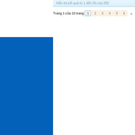
Hiển thị kết quả từ 1 đến 20 của 200
Trang 1 của 10 trang
1
2
3
4
5
6
→