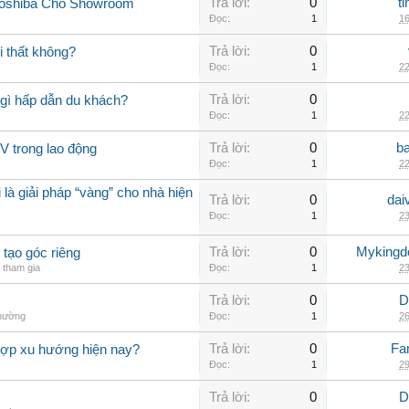
Trả lời:
0
t
Toshiba Cho Showroom
Đọc:
1
16
Trả lời:
0
 thất không?
Đọc:
1
22
Trả lời:
0
gì hấp dẫn du khách?
Đọc:
1
22
Trả lời:
0
b
V trong lao động
Đọc:
1
22
 là giải pháp “vàng” cho nhà hiện
Trả lời:
0
dai
Đọc:
1
23
Trả lời:
0
Myking
 tạo góc riêng
tham gia
Đọc:
1
23
Trả lời:
0
D
thường
Đọc:
1
26
Trả lời:
0
Fa
hợp xu hướng hiện nay?
Đọc:
1
29
Trả lời:
0
D