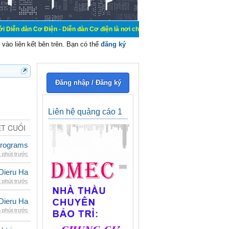
Cơ Điện - Diễn đàn Cơ điện là nơi chia sẽ kiến thức kinh nghiệm trong lãnh vực
vào liên kết bên trên. Bạn có thể
đăng ký
Đăng nhập / Đăng ký
Liên hệ quảng cáo 1
ẾT CUỐI
rograms
 phút trước
Dieru Ha
 phút trước
Dieru Ha
 phút trước