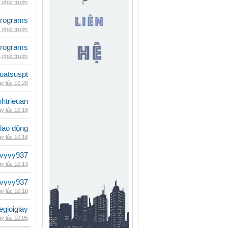
 phút trước
rograms
 phút trước
rograms
 phút trước
luatsuspt
y lúc 10:20
inhtrieuan
y lúc 10:18
 lao động
y lúc 10:16
vyvy937
y lúc 10:13
vyvy937
y lúc 10:10
egioigiay
y lúc 10:05