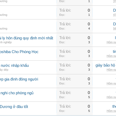
thường
Đọc:
1
37
Trả lời:
0
D
thường
Đọc:
1
47
Trả lời:
0
D
thường
Đọc:
4
56
Trả lời:
0
 ly hôn đúng quy định mới nhất
nh nghiệp
Đọc:
3
Hôm na
Trả lời:
0
t
Toshiba Cho Phòng Học
Đọc:
3
Hôm na
Trả lời:
0
giày bảo hộ
g nước nhập khẩu
ày dép
Đọc:
3
Hôm na
Trả lời:
0
ợp gia đình đông người
Đọc:
3
Hôm na
Trả lời:
0
 nghi cho phòng ngủ
Đọc:
5
Hôm na
Trả lời:
0
th
 Dương ở đâu tốt
Đọc:
5
Hôm na