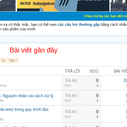
Chào mừng các bạn đến với Diễn đàn 
vn và có thắc mắc, bạn có thể xem
các câu hỏi thường gặp
bằng cách nhấn 
n sản phẩm của mình.
Bài viết gần đây
10
Tiếp >
TRẢ LỜI
ĐỌC
BÀI VI
Trả lời:
0
D
hường
Đọc:
1
1
Trả lời:
0
nh: Nguyên nhân và cách xử lý
iệp
Đọc:
1
2
ilicone) trong quy trình đúc
Trả lời:
0
Đọc:
1
5
iệp