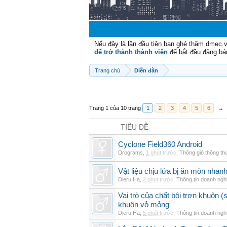
Nếu đây là lần đầu tiên bạn ghé thăm dmec.
để trở thành thành viên
để bắt đầu đăng bá
Trang chủ
Diễn đàn
Trang 1 của 10 trang
1
2
3
4
5
6
→
TIÊU ĐỀ
Cyclone Field360 Android
Drograms
,
1 phút trước
,
Thông gió thông t
Vật liệu chịu lửa bị ăn mòn nha
Dieru Ha
,
2 phút trước
,
Thông tin doanh ngh
Vai trò của chất bôi trơn khuôn (s
khuôn vỏ mỏng
Dieru Ha
,
5 phút trước
,
Thông tin doanh ngh