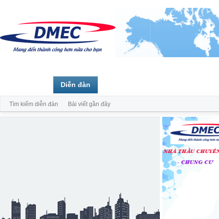
Trang chủ
Diễn đàn
Thành viên
Tìm kiếm diễn đàn
Bài viết gần đây