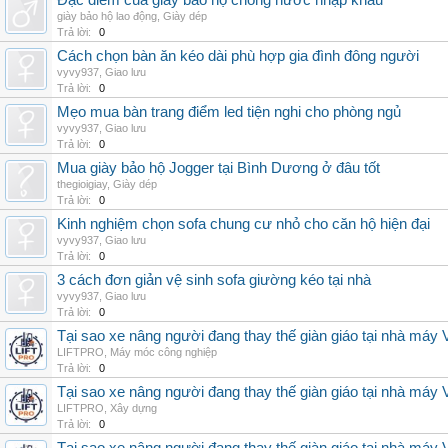
Đặc điểm của giày bảo hộ chống nước nhập khẩu
giày bảo hộ lao động
,
Giày dép
Trả lời:
0
Cách chọn bàn ăn kéo dài phù hợp gia đình đông người
vyvy937
,
Giao lưu
Trả lời:
0
Mẹo mua bàn trang điểm led tiện nghi cho phòng ngủ
vyvy937
,
Giao lưu
Trả lời:
0
Mua giày bảo hộ Jogger tại Bình Dương ở đâu tốt
thegioigiay
,
Giày dép
Trả lời:
0
Kinh nghiệm chọn sofa chung cư nhỏ cho căn hộ hiện đại
vyvy937
,
Giao lưu
Trả lời:
0
3 cách đơn giản vệ sinh sofa giường kéo tại nhà
vyvy937
,
Giao lưu
Trả lời:
0
Tại sao xe nâng người đang thay thế giàn giáo tại nhà máy
LIFTPRO
,
Máy móc công nghiệp
Trả lời:
0
Tại sao xe nâng người đang thay thế giàn giáo tại nhà máy
LIFTPRO
,
Xây dựng
Trả lời:
0