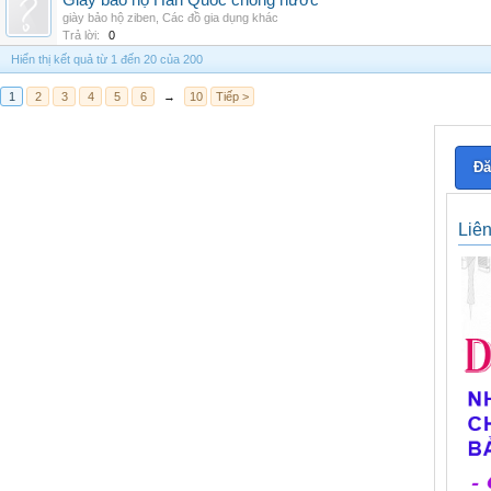
Giày bảo hộ Hàn Quốc chống nước
giày bảo hộ ziben
,
Các đồ gia dụng khác
Trả lời:
0
Hiển thị kết quả từ 1 đến 20 của 200
1
2
3
4
5
6
→
10
Tiếp >
Đă
Liê