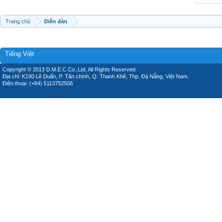
Trang chủ
Diễn đàn
Tiếng Việt
Copyright © 2013 D.M.E.C Co.,Ltd, All Rights Reserved.
Địa chỉ: K190 Lê Duẩn, P. Tân chính, Q. Thanh Khê, Thp. Đà Nẵng, Việt Nam.
Điện thoại: (+84) 5113752506