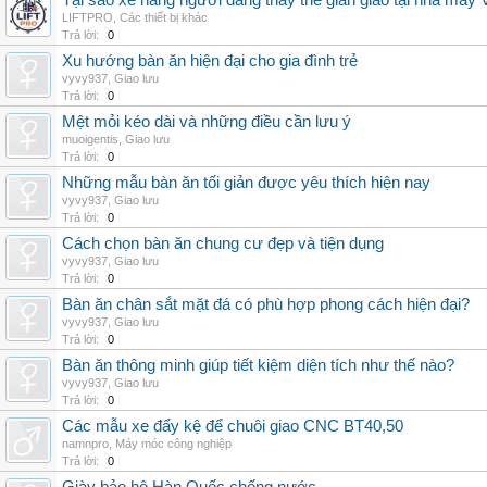
Tại sao xe nâng người đang thay thế giàn giáo tại nhà máy
LIFTPRO
,
Các thiết bị khác
Trả lời:
0
Xu hướng bàn ăn hiện đại cho gia đình trẻ
vyvy937
,
Giao lưu
Trả lời:
0
Mệt mỏi kéo dài và những điều cần lưu ý
muoigentis
,
Giao lưu
Trả lời:
0
Những mẫu bàn ăn tối giản được yêu thích hiện nay
vyvy937
,
Giao lưu
Trả lời:
0
Cách chọn bàn ăn chung cư đẹp và tiện dụng
vyvy937
,
Giao lưu
Trả lời:
0
Bàn ăn chân sắt mặt đá có phù hợp phong cách hiện đại?
vyvy937
,
Giao lưu
Trả lời:
0
Bàn ăn thông minh giúp tiết kiệm diện tích như thế nào?
vyvy937
,
Giao lưu
Trả lời:
0
Các mẫu xe đẩy kệ để chuôi giao CNC BT40,50
namnpro
,
Máy móc công nghiệp
Trả lời:
0