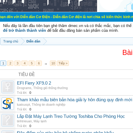
ễn đàn Cơ Điện - Diễn đàn Cơ điện là nơi chia sẽ kiến thức kinh nghiệm trong 
Nếu đây là lần đầu tiên bạn ghé thăm dmec.vn và có thắc mắc, bạn có th
để trở thành thành viên
để bắt đầu đăng bán sản phẩm của mình.
Trang chủ
Diễn đàn
Bài
1
2
3
4
5
6
→
10
Tiếp >
TIÊU ĐỀ
EFI Fiery XF9.0 2
Drograms
,
Thông gió thông thường
Trả lời:
0
Tham khảo mẫu biên bản hòa giải ly hôn đúng quy định mới
luatsuspt
,
Thông tin doanh nghiệp
Trả lời:
0
Lắp Đặt Máy Lạnh Treo Tường Toshiba Cho Phòng Học
tinhtrieuan
,
Máy lạnh
Trả lời:
0