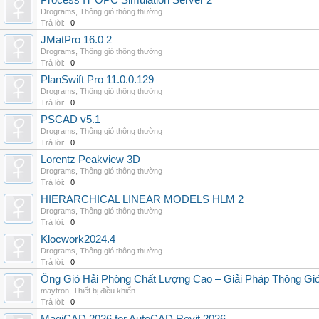
Process IT OPC Simulation Server 2
Drograms
,
Thông gió thông thường
Trả lời:
0
JMatPro 16.0 2
Drograms
,
Thông gió thông thường
Trả lời:
0
PlanSwift Pro 11.0.0.129
Drograms
,
Thông gió thông thường
Trả lời:
0
PSCAD v5.1
Drograms
,
Thông gió thông thường
Trả lời:
0
Lorentz Peakview 3D
Drograms
,
Thông gió thông thường
Trả lời:
0
HIERARCHICAL LINEAR MODELS HLM 2
Drograms
,
Thông gió thông thường
Trả lời:
0
Klocwork2024.4
Drograms
,
Thông gió thông thường
Trả lời:
0
Ống Gió Hải Phòng Chất Lượng Cao – Giải Pháp Thông Gió
maytron
,
Thiết bị điều khiển
Trả lời:
0