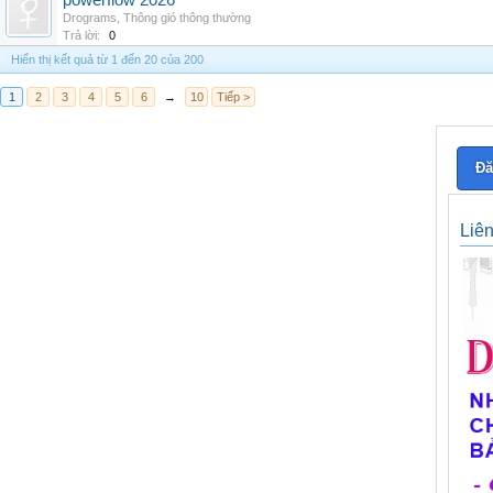
powerflow 2026
Drograms
,
Thông gió thông thường
Trả lời:
0
Hiển thị kết quả từ 1 đến 20 của 200
1
2
3
4
5
6
→
10
Tiếp >
Đă
Liê