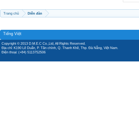
Trang chủ
Diễn đàn
Tiếng Việt
Copyright © 2013 D.M.E.C Co.,Ltd, All Rights Reserved.
Địa chỉ: K190 Lê Duẩn, P. Tân chính, Q. Thanh Khê, Thp. Đà Nẵng, Việt Nam.
Điện thoại: (+84) 5113752506