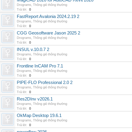
MagiCAD 2026 for AutoCAD Revit 2026
Drograms
,
Thông gió thông thường
Trả lời:
0
FastReport Avalonia 2024.2.19 2
Drograms
,
Thông gió thông thường
Trả lời:
0
CGG Geosoftware Jason 2025 2
Drograms
,
Thông gió thông thường
Trả lời:
0
INSUL v.10.0.7 2
Drograms
,
Thông gió thông thường
Trả lời:
0
Frontline InCAM Pro 7.1
Drograms
,
Thông gió thông thường
Trả lời:
0
PIPE-FLO Professional 2.0 2
Drograms
,
Thông gió thông thường
Trả lời:
0
Res2DInv v2026.1
Drograms
,
Thông gió thông thường
Trả lời:
0
OkMap Desktop 19.6.1
Drograms
,
Thông gió thông thường
Trả lời:
0