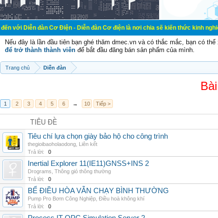
đàn Cơ Điện - Diễn đàn Cơ điện là nơi chia sẽ kiến thức kinh nghiệm trong lãnh
Nếu đây là lần đầu tiên bạn ghé thăm dmec.vn và có thắc mắc, bạn có th
để trở thành thành viên
để bắt đầu đăng bán sản phẩm của mình.
Trang chủ
Diễn đàn
Bài
1
2
3
4
5
6
→
10
Tiếp >
TIÊU ĐỀ
Tiêu chí lựa chọn giày bảo hộ cho công trình
thegioibaoholaodong
,
Liên kết
Trả lời:
0
Inertial Explorer 11(IE11)GNSS+INS 2
Drograms
,
Thông gió thông thường
Trả lời:
0
BỂ ĐIỀU HÒA VẪN CHẠY BÌNH THƯỜNG
Pump Pro Bơm Công Nghiệp
,
Điều hoà không khí
Trả lời:
0