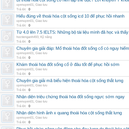
Bị thoái hóa cột sống có nên tập thể dục? Lời khuyên Y kho
uyenuyen01
,
Giao lưu
Trả lời:
0
Hiểu đúng về thoái hóa cột sống icd 10 để phục hồi nhanh
uyenuyen01
,
Giao lưu
Trả lời:
0
Từ 4.0 lên 7.5 IELTS: Những bộ tài liệu mình đã học và thấy
hoctienganh493
,
Kỹ năng
Trả lời:
0
Chuyên gia giải đáp: Mổ thoái hóa đốt sống cổ có nguy hiể
uyenuyen01
,
Giao lưu
Trả lời:
0
Khám thoái hóa đốt sống cổ ở đâu tốt để phục hồi sớm
uyenuyen01
,
Giao lưu
Trả lời:
0
Chuyên gia giải mã biểu hiện thoái hóa cột sống thắt lưng
uyenuyen01
,
Giao lưu
Trả lời:
0
Nhận diện triệu chứng thoái hóa đốt sống ngực sớm ngay
uyenuyen01
,
Giao lưu
Trả lời:
0
Nhận diện hình ảnh x quang thoái hóa cột sống thắt lưng
uyenuyen01
,
Giao lưu
Trả lời:
0