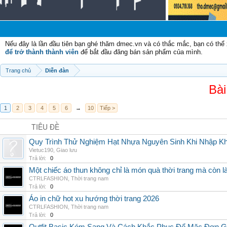
C
Nếu đây là lần đầu tiên bạn ghé thăm dmec.vn và có thắc mắc, bạn có th
để trở thành thành viên
để bắt đầu đăng bán sản phẩm của mình.
Trang chủ
Diễn đàn
Bài
1
2
3
4
5
6
→
10
Tiếp >
TIÊU ĐỀ
Quy Trình Thử Nghiệm Hạt Nhựa Nguyên Sinh Khi Nhập K
Vietuc190
,
Giao lưu
Trả lời:
0
Một chiếc áo thun không chỉ là món quà thời trang mà còn 
CTRLFASHION
,
Thời trang nam
Trả lời:
0
Áo in chữ hot xu hướng thời trang 2026
CTRLFASHION
,
Thời trang nam
Trả lời:
0