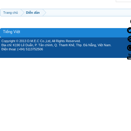
Trang chủ
Diễn đàn
Tiếng Việt
Copyright © 2013 D.M.E.C Co.,Ltd, All Rights Reserved.
Địa chỉ: K190 Lê Duẩn, P. Tân chính, Q. Thanh Khê, Thp. Đà Nẵng, Việt Nam.
Điện thoại: (+84) 5113752506