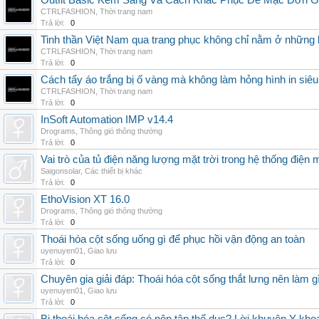
Outfit Basic Kém Sang Và Cách Khắc Phục Để Mặc Đơn 
CTRLFASHION
,
Thời trang nam
Trả lời:
0
Tinh thần Việt Nam qua trang phục không chỉ nằm ở những 
CTRLFASHION
,
Thời trang nam
Trả lời:
0
Cách tẩy áo trắng bị ố vàng mà không làm hỏng hình in siêu
CTRLFASHION
,
Thời trang nam
Trả lời:
0
InSoft Automation IMP v14.4
Drograms
,
Thông gió thông thường
Trả lời:
0
Vai trò của tủ điện năng lượng mặt trời trong hệ thống điện m
Saigonsolar
,
Các thiết bị khác
Trả lời:
0
EthoVision XT 16.0
Drograms
,
Thông gió thông thường
Trả lời:
0
Thoái hóa cột sống uống gì để phục hồi vận động an toàn
uyenuyen01
,
Giao lưu
Trả lời:
0
Chuyên gia giải đáp: Thoái hóa cột sống thắt lưng nên làm g
uyenuyen01
,
Giao lưu
Trả lời:
0