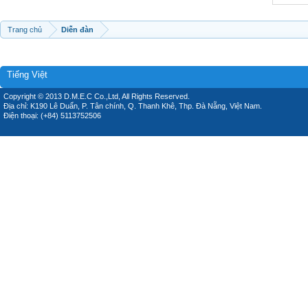
Trang chủ
Diễn đàn
Tiếng Việt
Copyright © 2013 D.M.E.C Co.,Ltd, All Rights Reserved.
Địa chỉ: K190 Lê Duẩn, P. Tân chính, Q. Thanh Khê, Thp. Đà Nẵng, Việt Nam.
Điện thoại: (+84) 5113752506