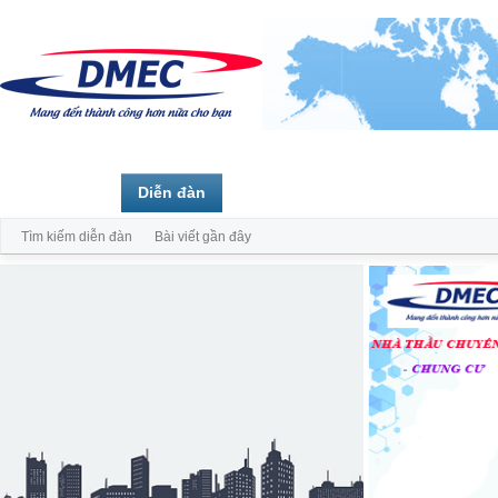
Trang chủ
Diễn đàn
Thành viên
Tìm kiếm diễn đàn
Bài viết gần đây