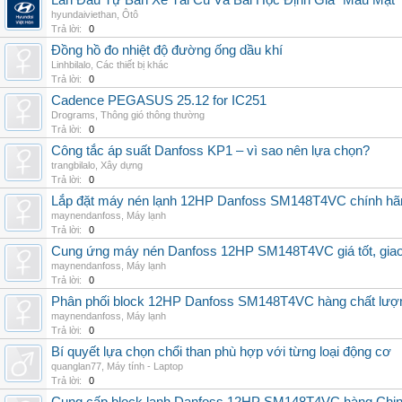
Lần Đầu Tự Bán Xe Tải Cũ Và Bài Học Định Giá "Máu Mặt"
hyundaiviethan
,
Ôtô
Trả lời:
0
Đồng hồ đo nhiệt độ đường ống dầu khí
Linhbilalo
,
Các thiết bị khác
Trả lời:
0
Cadence PEGASUS 25.12 for IC251
Drograms
,
Thông gió thông thường
Trả lời:
0
Công tắc áp suất Danfoss KP1 – vì sao nên lựa chọn?
trangbilalo
,
Xây dựng
Trả lời:
0
Lắp đặt máy nén lạnh 12HP Danfoss SM148T4VC chính hãng, 
maynendanfoss
,
Máy lạnh
Trả lời:
0
Cung ứng máy nén Danfoss 12HP SM148T4VC giá tốt, giao h
maynendanfoss
,
Máy lạnh
Trả lời:
0
Phân phối block 12HP Danfoss SM148T4VC hàng chất lượng,
maynendanfoss
,
Máy lạnh
Trả lời:
0
Bí quyết lựa chọn chổi than phù hợp với từng loại động cơ
quanglan77
,
Máy tính - Laptop
Trả lời:
0