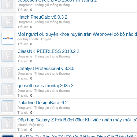
Jeppesen Cycle DVD 2608 Full World 2
Drograms
,
Thông gió thông thường
Trả lời:
0
Hatch PneuCalc v8.0.3 2
Drograms
,
Thông gió thông thường
Trả lời:
0
Mọi người ơi, truyện khoa huyễn trên Webnovel có bộ nào
doctruyenonlz
,
Truyện
Trả lời:
0
ClassNK PEERLESS 2019.2 2
Drograms
,
Thông gió thông thường
Trả lời:
0
Catalyst Professional v.3.3.5
Drograms
,
Thông gió thông thường
Trả lời:
0
geosoft oasis montaj 2025 2
Drograms
,
Thông gió thông thường
Trả lời:
0
Paladine DesignBase 6.2
Drograms
,
Thông gió thông thường
Trả lời:
0
Đập hộp Galaxy Z Fold8 đợt đầu: Khi việc nhận máy mới tr
pthao6
,
Điện thoại
Trả lời:
0