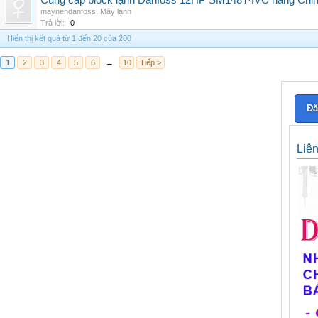
Cung cấp block lạnh Danfoss 12HP SM148T4VC hàng China, g
maynendanfoss
,
Máy lạnh
Trả lời:
0
Hiển thị kết quả từ 1 đến 20 của 200
1
2
3
4
5
6
→
10
Tiếp >
Đă
Liê