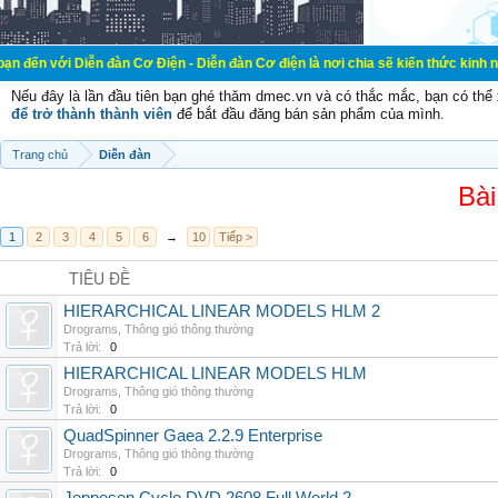
ễn đàn Cơ Điện - Diễn đàn Cơ điện là nơi chia sẽ kiến thức kinh nghiệm trong 
Nếu đây là lần đầu tiên bạn ghé thăm dmec.vn và có thắc mắc, bạn có th
để trở thành thành viên
để bắt đầu đăng bán sản phẩm của mình.
Trang chủ
Diễn đàn
Bài
1
2
3
4
5
6
→
10
Tiếp >
TIÊU ĐỀ
HIERARCHICAL LINEAR MODELS HLM 2
Drograms
,
Thông gió thông thường
Trả lời:
0
HIERARCHICAL LINEAR MODELS HLM
Drograms
,
Thông gió thông thường
Trả lời:
0
QuadSpinner Gaea 2.2.9 Enterprise
Drograms
,
Thông gió thông thường
Trả lời:
0