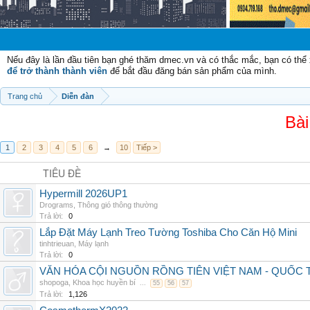
Chào mừng 
Nếu đây là lần đầu tiên bạn ghé thăm dmec.vn và có thắc mắc, bạn có th
để trở thành thành viên
để bắt đầu đăng bán sản phẩm của mình.
Trang chủ
Diễn đàn
Bài
1
2
3
4
5
6
→
10
Tiếp >
TIÊU ĐỀ
Hypermill 2026UP1
Drograms
,
Thông gió thông thường
Trả lời:
0
Lắp Đặt Máy Lạnh Treo Tường Toshiba Cho Căn Hộ Mini
tinhtrieuan
,
Máy lạnh
Trả lời:
0
VĂN HÓA CỘI NGUỒN RỒNG TIÊN VIỆT NAM - QUỐ
shopoga
,
Khoa học huyền bí
...
55
56
57
Trả lời:
1,126