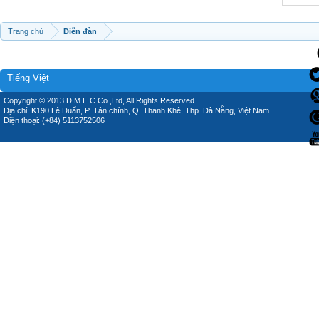
Trang chủ
Diễn đàn
Tiếng Việt
Copyright © 2013 D.M.E.C Co.,Ltd, All Rights Reserved.
Địa chỉ: K190 Lê Duẩn, P. Tân chính, Q. Thanh Khê, Thp. Đà Nẵng, Việt Nam.
Điện thoại: (+84) 5113752506