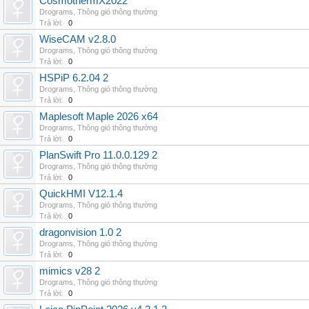
CosmothermX2022
Drograms
,
Thông gió thông thường
Trả lời:
0
WiseCAM v2.8.0
Drograms
,
Thông gió thông thường
Trả lời:
0
HSPiP 6.2.04 2
Drograms
,
Thông gió thông thường
Trả lời:
0
Maplesoft Maple 2026 x64
Drograms
,
Thông gió thông thường
Trả lời:
0
PlanSwift Pro 11.0.0.129 2
Drograms
,
Thông gió thông thường
Trả lời:
0
QuickHMI V12.1.4
Drograms
,
Thông gió thông thường
Trả lời:
0
dragonvision 1.0 2
Drograms
,
Thông gió thông thường
Trả lời:
0
mimics v28 2
Drograms
,
Thông gió thông thường
Trả lời:
0