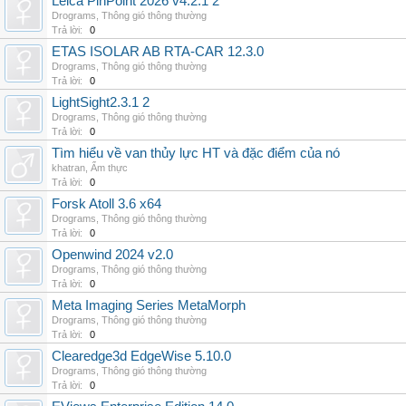
Leica PinPoint 2026 v4.2.1 2
Drograms
,
Thông gió thông thường
Trả lời:
0
ETAS ISOLAR AB RTA-CAR 12.3.0
Drograms
,
Thông gió thông thường
Trả lời:
0
LightSight2.3.1 2
Drograms
,
Thông gió thông thường
Trả lời:
0
Tìm hiểu về van thủy lực HT và đặc điểm của nó
khatran
,
Ẩm thực
Trả lời:
0
Forsk Atoll 3.6 x64
Drograms
,
Thông gió thông thường
Trả lời:
0
Openwind 2024 v2.0
Drograms
,
Thông gió thông thường
Trả lời:
0
Meta Imaging Series MetaMorph
Drograms
,
Thông gió thông thường
Trả lời:
0
Clearedge3d EdgeWise 5.10.0
Drograms
,
Thông gió thông thường
Trả lời:
0