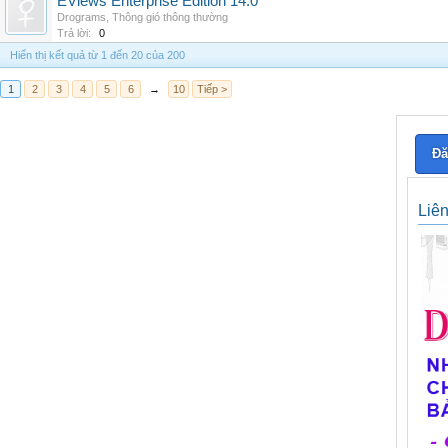
EViews Enterprise Edition 14.0
Drograms
,
Thông gió thông thường
Trả lời:
0
Hiển thị kết quả từ 1 đến 20 của 200
1
2
3
4
5
6
→
10
Tiếp >
Đă
Liê