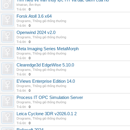
Tìm hiểu về van thủy lực HT và đặc điểm của nó
khatran
,
Ẩm thực
Trả lời:
0
Forsk Atoll 3.6 x64
Drograms
,
Thông gió thông thường
Trả lời:
0
Openwind 2024 v2.0
Drograms
,
Thông gió thông thường
Trả lời:
0
Meta Imaging Series MetaMorph
Drograms
,
Thông gió thông thường
Trả lời:
0
Clearedge3d EdgeWise 5.10.0
Drograms
,
Thông gió thông thường
Trả lời:
0
EViews Enterprise Edition 14.0
Drograms
,
Thông gió thông thường
Trả lời:
0
Process IT OPC Simulation Server
Drograms
,
Thông gió thông thường
Trả lời:
0
Leica Cyclone 3DR v2026.0.1 2
Drograms
,
Thông gió thông thường
Trả lời:
0