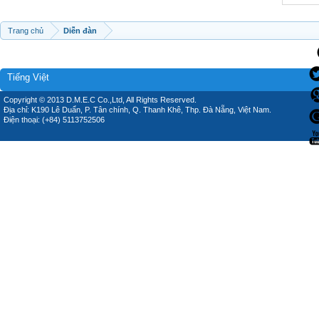
Trang chủ
Diễn đàn
Tiếng Việt
Copyright © 2013 D.M.E.C Co.,Ltd, All Rights Reserved.
Địa chỉ: K190 Lê Duẩn, P. Tân chính, Q. Thanh Khê, Thp. Đà Nẵng, Việt Nam.
Điện thoại: (+84) 5113752506