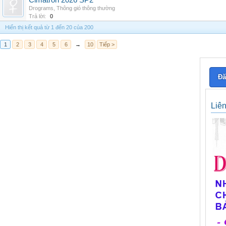
Cimatron 2026 SP2
Drograms
,
Thông gió thông thường
Trả lời:
0
Hiển thị kết quả từ 1 đến 20 của 200
1
2
3
4
5
6
→
10
Tiếp >
Đă
Liê