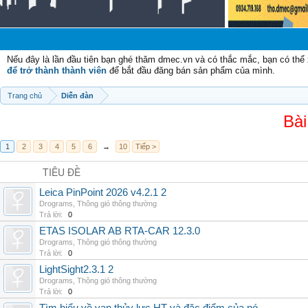
C
Nếu đây là lần đầu tiên bạn ghé thăm dmec.vn và có thắc mắc, bạn có th
để trở thành thành viên
để bắt đầu đăng bán sản phẩm của mình.
Trang chủ
Diễn đàn
Bài
1
2
3
4
5
6
→
10
Tiếp >
TIÊU ĐỀ
Leica PinPoint 2026 v4.2.1 2
Drograms
,
Thông gió thông thường
Trả lời:
0
ETAS ISOLAR AB RTA-CAR 12.3.0
Drograms
,
Thông gió thông thường
Trả lời:
0
LightSight2.3.1 2
Drograms
,
Thông gió thông thường
Trả lời:
0