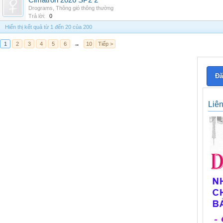
Cimatron 2026 SP2 2
Drograms
,
Thông gió thông thường
Trả lời:
0
Hiển thị kết quả từ 1 đến 20 của 200
1
2
3
4
5
6
→
10
Tiếp >
Đă
Liê