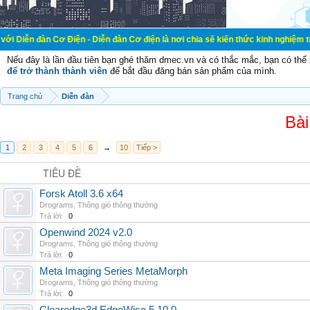
ơ Điện - Diễn đàn Cơ điện là nơi chia sẽ kiến thức kinh nghiệm trong lãnh vực
Nếu đây là lần đầu tiên bạn ghé thăm dmec.vn và có thắc mắc, bạn có th
để trở thành thành viên
để bắt đầu đăng bán sản phẩm của mình.
Trang chủ
Diễn đàn
Bài
1
2
3
4
5
6
→
10
Tiếp >
TIÊU ĐỀ
Forsk Atoll 3.6 x64
Drograms
,
Thông gió thông thường
Trả lời:
0
Openwind 2024 v2.0
Drograms
,
Thông gió thông thường
Trả lời:
0
Meta Imaging Series MetaMorph
Drograms
,
Thông gió thông thường
Trả lời:
0