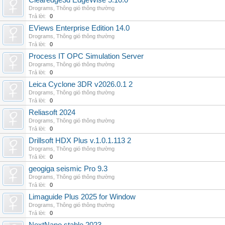
Clearedge3d EdgeWise 5.10.0
Drograms
,
Thông gió thông thường
Trả lời:
0
EViews Enterprise Edition 14.0
Drograms
,
Thông gió thông thường
Trả lời:
0
Process IT OPC Simulation Server
Drograms
,
Thông gió thông thường
Trả lời:
0
Leica Cyclone 3DR v2026.0.1 2
Drograms
,
Thông gió thông thường
Trả lời:
0
Reliasoft 2024
Drograms
,
Thông gió thông thường
Trả lời:
0
Drillsoft HDX Plus v.1.0.1.113 2
Drograms
,
Thông gió thông thường
Trả lời:
0
geogiga seismic Pro 9.3
Drograms
,
Thông gió thông thường
Trả lời:
0
Limaguide Plus 2025 for Window
Drograms
,
Thông gió thông thường
Trả lời:
0