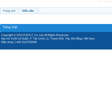
Trang chủ
Diễn đàn
Tiếng Việt
Copyright © 2013 D.M.E.C Co.,Ltd, All Rights Reserved.
Địa chỉ: K190 Lê Duẩn, P. Tân chính, Q. Thanh Khê, Thp. Đà Nẵng, Việt Nam.
Điện thoại: (+84) 5113752506