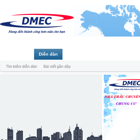
Trang chủ
Diễn đàn
Thành viên
Tìm kiếm diễn đàn
Bài viết gần đây