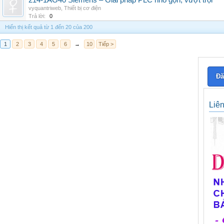
214-1AG40 Siemens – Giải pháp PLC nhỏ gọn, vượt trội
vyquantriweb
,
Thiết bị cơ điện
Trả lời:
0
Hiển thị kết quả từ 1 đến 20 của 200
1
2
3
4
5
6
→
10
Tiếp >
Đă
Liê