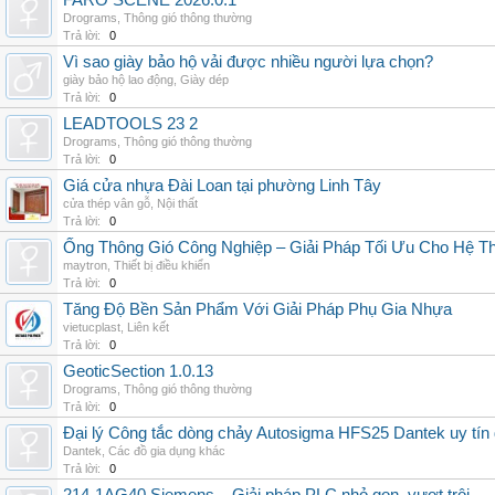
FARO SCENE 2026.0.1
Drograms
,
Thông gió thông thường
Trả lời:
0
Vì sao giày bảo hộ vải được nhiều người lựa chọn?
giày bảo hộ lao động
,
Giày dép
Trả lời:
0
LEADTOOLS 23 2
Drograms
,
Thông gió thông thường
Trả lời:
0
Giá cửa nhựa Đài Loan tại phường Linh Tây
cửa thép vân gỗ
,
Nội thất
Trả lời:
0
Ống Thông Gió Công Nghiệp – Giải Pháp Tối Ưu Cho Hệ 
maytron
,
Thiết bị điều khiển
Trả lời:
0
Tăng Độ Bền Sản Phẩm Với Giải Pháp Phụ Gia Nhựa
vietucplast
,
Liên kết
Trả lời:
0
GeoticSection 1.0.13
Drograms
,
Thông gió thông thường
Trả lời:
0
Đại lý Công tắc dòng chảy Autosigma HFS25 Dantek uy tín 
Dantek
,
Các đồ gia dụng khác
Trả lời:
0