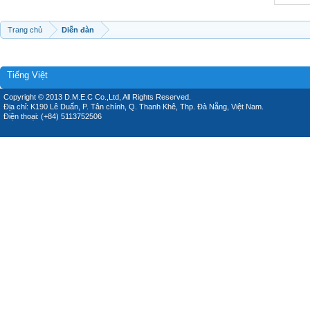
Trang chủ
Diễn đàn
Tiếng Việt
Copyright © 2013 D.M.E.C Co.,Ltd, All Rights Reserved.
Địa chỉ: K190 Lê Duẩn, P. Tân chính, Q. Thanh Khê, Thp. Đà Nẵng, Việt Nam.
Điện thoại: (+84) 5113752506