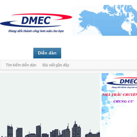
Trang chủ
Diễn đàn
Thành viên
Tìm kiếm diễn đàn
Bài viết gần đây