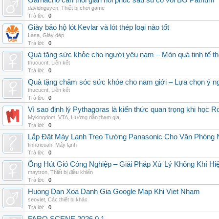
Garnacho can thoi gian hoi phuc sau su co voi BG Pathum
davidnguyen
,
Thiết bị chơi game
Trả lời:
0
Giày bảo hộ lót Kevlar và lót thép loại nào tốt
Lasa
,
Giày dép
Trả lời:
0
Quà tặng sức khỏe cho người yêu nam – Món quà tinh tế th
thucucnt
,
Liên kết
Trả lời:
0
Quà tặng chăm sóc sức khỏe cho nam giới – Lựa chọn ý ngh
thucucnt
,
Liên kết
Trả lời:
0
Vì sao định lý Pythagoras là kiến thức quan trọng khi học R
Mykingdom_VTA
,
Hướng dẫn tham gia
Trả lời:
0
Lắp Đặt Máy Lạnh Treo Tường Panasonic Cho Văn Phòng 
tinhtrieuan
,
Máy lạnh
Trả lời:
0
Ống Hút Gió Công Nghiệp – Giải Pháp Xử Lý Không Khí H
maytron
,
Thiết bị điều khiển
Trả lời:
0
Huong Dan Xoa Danh Gia Google Map Khi Viet Nham
seoviet
,
Các thiết bị khác
Trả lời:
0