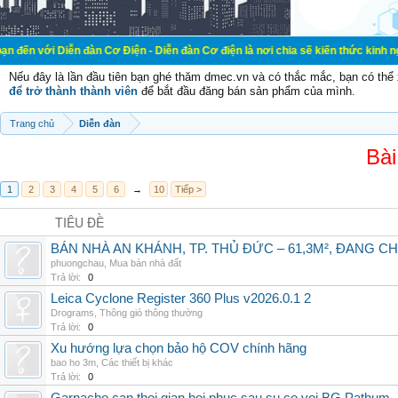
n đàn Cơ Điện - Diễn đàn Cơ điện là nơi chia sẽ kiến thức kinh nghiệm trong l
Nếu đây là lần đầu tiên bạn ghé thăm dmec.vn và có thắc mắc, bạn có th
để trở thành thành viên
để bắt đầu đăng bán sản phẩm của mình.
Trang chủ
Diễn đàn
Bài
1
2
3
4
5
6
→
10
Tiếp >
TIÊU ĐỀ
BÁN NHÀ AN KHÁNH, TP. THỦ ĐỨC – 61,3M², ĐANG CH
phuongchau
,
Mua bán nhà đất
Trả lời:
0
Leica Cyclone Register 360 Plus v2026.0.1 2
Drograms
,
Thông gió thông thường
Trả lời:
0
Xu hướng lựa chọn bảo hộ COV chính hãng
bao ho 3m
,
Các thiết bị khác
Trả lời:
0