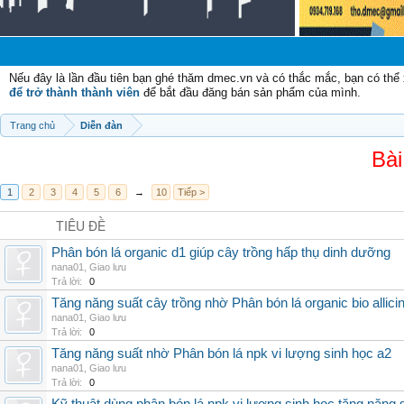
Nếu đây là lần đầu tiên bạn ghé thăm dmec.vn và có thắc mắc, bạn có th
để trở thành thành viên
để bắt đầu đăng bán sản phẩm của mình.
Trang chủ
Diễn đàn
Bài
1
2
3
4
5
6
→
10
Tiếp >
TIÊU ĐỀ
Phân bón lá organic d1 giúp cây trồng hấp thụ dinh dưỡng
nana01
,
Giao lưu
Trả lời:
0
Tăng năng suất cây trồng nhờ Phân bón lá organic bio allici
nana01
,
Giao lưu
Trả lời:
0
Tăng năng suất nhờ Phân bón lá npk vi lượng sinh học a2
nana01
,
Giao lưu
Trả lời:
0