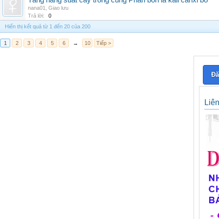
Tăng năng suất cây trồng cùng Phân bón lá kali canxi bo
nana01
,
Giao lưu
Trả lời:
0
Hiển thị kết quả từ 1 đến 20 của 200
1
2
3
4
5
6
→
10
Tiếp >
Đă
Liê