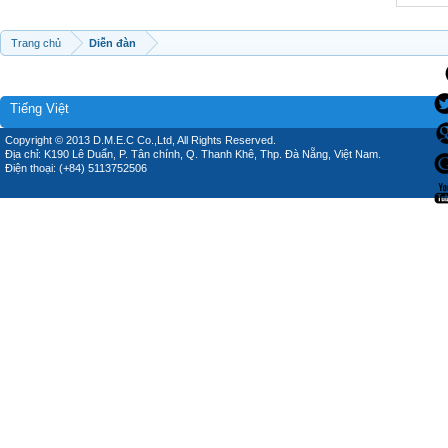
Trang chủ
Diễn đàn
Tiếng Việt
Copyright © 2013 D.M.E.C Co.,Ltd, All Rights Reserved.
Địa chỉ: K190 Lê Duẩn, P. Tân chính, Q. Thanh Khê, Thp. Đà Nẵng, Việt Nam.
Điện thoại: (+84) 5113752506