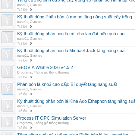
Tăng cường dinh dưỡng cây trồng với phân bón lá nhập kh
nana01
,
Giao lưu
Trả lời:
0
Kỹ thuật dùng Phân bón lá mx bo tăng năng suất cây trồng
nana01
,
Giao lưu
Trả lời:
0
Kỹ thuật dùng phân bón lá mít cho lan đạt hiệu quả cao
nana01
,
Giao lưu
Trả lời:
0
Kỹ thuật dùng phân bón lá Michael Jack tăng năng suất
nana01
,
Giao lưu
Trả lời:
0
GEOVIA Whittle 2026 v4.9 2
Drograms
,
Thông gió thông thường
Trả lời:
0
Phân bón lá kno3 cao cấp: Bí quyết tăng năng suất
nana01
,
Giao lưu
Trả lời:
0
Kỹ thuật dùng phân bón lá Kina Ado Ethephon tăng năng suấ
nana01
,
Giao lưu
Trả lời:
0
Process IT OPC Simulation Server
Drograms
,
Thông gió thông thường
Trả lời:
0