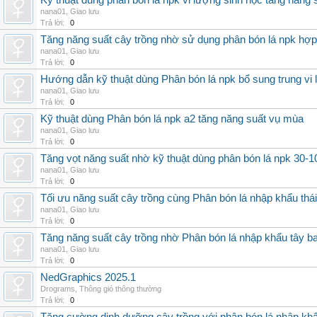
Kỹ thuật dùng phân bón lá npk vi lượng sinh học tăng năng 
nana01
,
Giao lưu
Trả lời:
0
Tăng năng suất cây trồng nhờ sử dụng phân bón lá npk hợp 
nana01
,
Giao lưu
Trả lời:
0
Hướng dẫn kỹ thuật dùng Phân bón lá npk bổ sung trung vi
nana01
,
Giao lưu
Trả lời:
0
Kỹ thuật dùng Phân bón lá npk a2 tăng năng suất vụ mùa
nana01
,
Giao lưu
Trả lời:
0
Tăng vọt năng suất nhờ kỹ thuật dùng phân bón lá npk 30-1
nana01
,
Giao lưu
Trả lời:
0
Tối ưu năng suất cây trồng cùng Phân bón lá nhập khẩu thái
nana01
,
Giao lưu
Trả lời:
0
Tăng năng suất cây trồng nhờ Phân bón lá nhập khẩu tây b
nana01
,
Giao lưu
Trả lời:
0
NedGraphics 2025.1
Drograms
,
Thông gió thông thường
Trả lời:
0