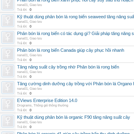
Phân bón lá rong biển xanh phục hồi cây suy sau thu hoạch
nana01
,
Giao lưu
Trả lời:
0
Kỹ thuật dùng phân bón lá rong biển seaweed tăng năng suấ
nana01
,
Giao lưu
Trả lời:
0
Phân bón lá rong biển có tác dụng gì? Giải pháp tăng năng 
nana01
,
Giao lưu
Trả lời:
0
Phân bón lá rong biển Canada giúp cây phục hồi nhanh
nana01
,
Giao lưu
Trả lời:
0
Tăng năng suất cây trồng nhờ Phân bón lá rong biển
nana01
,
Giao lưu
Trả lời:
0
Tăng cường dinh dưỡng cây trồng với Phân bón lá Organo 
nana01
,
Giao lưu
Trả lời:
0
EViews Enterprise Edition 14.0
Drograms
,
Thông gió thông thường
Trả lời:
0
Kỹ thuật dùng phân bón lá organic F90 tăng năng suất cây
nana01
,
Giao lưu
Trả lời:
0