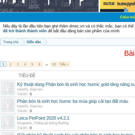
Chào mừng các bạn đế
Nếu đây là lần đầu tiên bạn ghé thăm dmec.vn và có thắc mắc, bạn có th
để trở thành thành viên
để bắt đầu đăng bán sản phẩm của mình.
Trang chủ
Diễn đàn
Bài
1
2
3
4
5
6
→
10
Tiếp >
TIÊU ĐỀ
Kỹ thuật dùng Phân bón lá sinh học humic gold tăng năng s
nana01
,
Giao lưu
Trả lời:
0
Phân bón lá sinh học humic ba mùa giúp cải tạo đất màu
nana01
,
Giao lưu
Trả lời:
0
Leica PinPoint 2026 v4.2.1
Drograms
,
Thông gió thông thường
Trả lời:
0