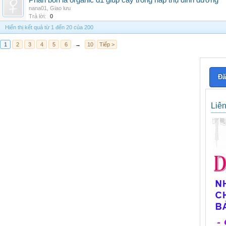
Phân bón lá organic d1 giúp cây trồng hấp thụ dinh dưỡng
nana01
,
Giao lưu
Trả lời:
0
Hiển thị kết quả từ 1 đến 20 của 200
1
2
3
4
5
6
→
10
Tiếp >
Đă
Liê