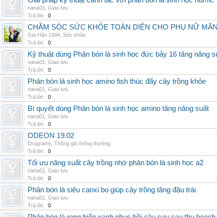
Giải pháp kỹ thuật canh tác với phân bón lá sinh học humic
nana01
,
Giao lưu
Trả lời:
0
CHĂM SÓC SỨC KHỎE TOÀN DIỆN CHO PHỤ NỮ MÃN 
Gia Hân 1994
,
Sức khỏe
Trả lời:
0
Kỹ thuật dùng Phân bón lá sinh học đức bảy 16 tăng năng s
nana01
,
Giao lưu
Trả lời:
0
Phân bón lá sinh học amino fish thúc đẩy cây trồng khỏe
nana01
,
Giao lưu
Trả lời:
0
Bí quyết dùng Phân bón lá sinh học amino tăng năng suất
nana01
,
Giao lưu
Trả lời:
0
ODEON 19.02
Drograms
,
Thông gió thông thường
Trả lời:
0
Tối ưu năng suất cây trồng nhờ phân bón lá sinh học a2
nana01
,
Giao lưu
Trả lời:
0
Phân bón lá siêu canxi bo giúp cây trồng tăng đậu trái
nana01
,
Giao lưu
Trả lời:
0