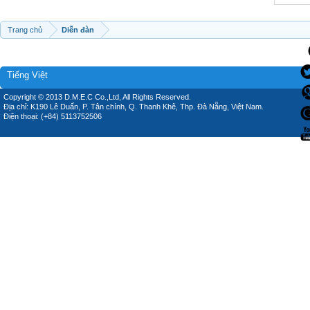
Trang chủ
Diễn đàn
Tiếng Việt
Copyright © 2013 D.M.E.C Co.,Ltd, All Rights Reserved.
Địa chỉ: K190 Lê Duẩn, P. Tân chính, Q. Thanh Khê, Thp. Đà Nẵng, Việt Nam.
Điện thoại: (+84) 5113752506