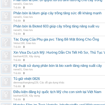
Phân bón lá BM: Bí quyết tối ưu dinh dưỡng cho cây trồng
nana01
,
Giao lưu
Trả lời:
0
Phân bón lá blum giúp cây trồng tăng sức đề kháng mạnh
nana01
,
Giao lưu
Trả lời:
0
Phân bón lá Bioted 603 giúp cây trồng tăng năng suất vụ
nana01
,
Giao lưu
Trả lời:
0
Tác Dụng Của Phụ gia pvc Tăng Bề Mặt Bóng Cho Ống
Vietuc190
,
Giao lưu
Trả lời:
0
Xin Visa Du Lịch Mỹ: Hướng Dẫn Chi Tiết Hồ Sơ, Thủ Tục
baohan4228
,
Xây dựng
Trả lời:
0
Kỹ thuật sử dụng phân bón lá bio xanh tăng năng suất cây
nana01
,
Giao lưu
Trả lời:
0
Tủ giữ nhiệt 0826
dienmaythanglong229
,
Các đồ gia dụng khác
Trả lời:
0
Điều kiện đăng ký quốc tịch Mỹ cho con sinh tại Việt Nam
baohan4228
,
Xây dựng
Trả lời:
0