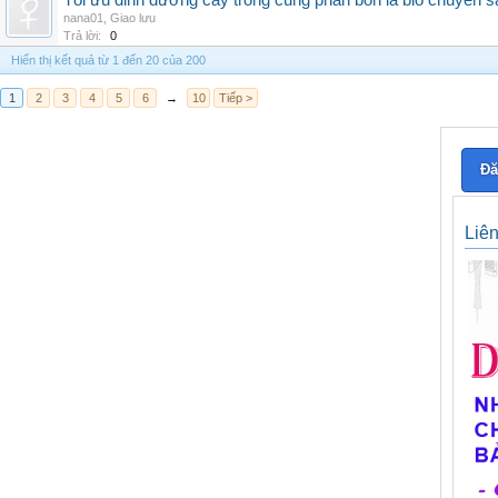
Tối ưu dinh dưỡng cây trồng cùng phân bón lá bio chuyên s
nana01
,
Giao lưu
Trả lời:
0
Hiển thị kết quả từ 1 đến 20 của 200
1
2
3
4
5
6
→
10
Tiếp >
Đă
Liê