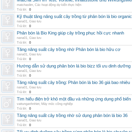
Matcha Slim im Test: Vorteile, Inhaltsstoffe und Wirkungswe
matchaslim
,
Các hoạt động dự kiến thực hiện
Trả lời:
0
Kỹ thuật tăng năng suất cây trồng từ phân bón lá bio organic
nana01
,
Giao lưu
Trả lời:
0
Phân bón lá Bio King giúp cây trồng phục hồi cực nhanh
nana01
,
Giao lưu
Trả lời:
0
Tăng năng suất cây trồng nhờ Phân bón lá bio hữu cơ
nana01
,
Giao lưu
Trả lời:
0
Hướng dẫn sử dụng phân bón lá bio bizz tối ưu dinh dưỡng
nana01
,
Giao lưu
Trả lời:
0
Tăng năng suất cây trồng: Phân bón lá bio 36 giá bao nhiêu
nana01
,
Giao lưu
Trả lời:
0
Tìm hiểu điện trở khô một đầu và những ứng dụng phổ biến 
vattunganhnhiet
,
Máy móc công nghiệp
Trả lời:
0
Tăng năng suất cây trồng nhờ sử dụng phân bón lá bio 36
nana01
,
Giao lưu
Trả lời:
0