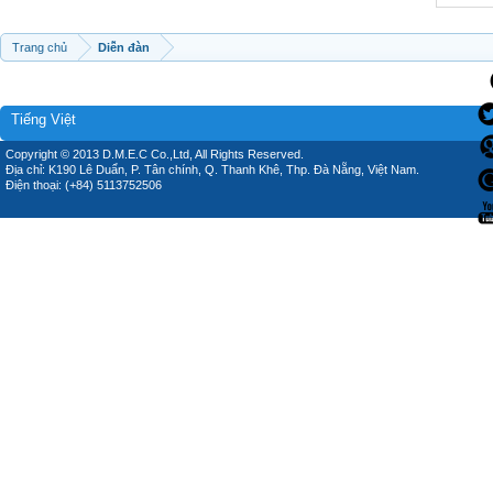
Trang chủ
Diễn đàn
Tiếng Việt
Copyright © 2013 D.M.E.C Co.,Ltd, All Rights Reserved.
Địa chỉ: K190 Lê Duẩn, P. Tân chính, Q. Thanh Khê, Thp. Đà Nẵng, Việt Nam.
Điện thoại: (+84) 5113752506