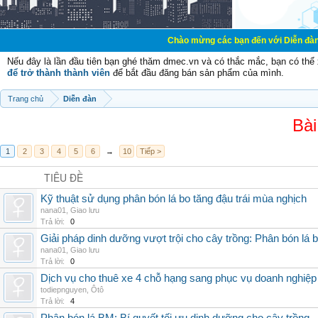
Chào mừng các bạn đến với Diễn đàn Cơ Điện - Diễ
Nếu đây là lần đầu tiên bạn ghé thăm dmec.vn và có thắc mắc, bạn có th
để trở thành thành viên
để bắt đầu đăng bán sản phẩm của mình.
Trang chủ
Diễn đàn
Bài
1
2
3
4
5
6
→
10
Tiếp >
TIÊU ĐỀ
Kỹ thuật sử dụng phân bón lá bo tăng đậu trái mùa nghịch
nana01
,
Giao lưu
Trả lời:
0
Giải pháp dinh dưỡng vượt trội cho cây trồng: Phân bón lá 
nana01
,
Giao lưu
Trả lời:
0
Dịch vụ cho thuê xe 4 chỗ hạng sang phục vụ doanh nghiệ
todiepnguyen
,
Ôtô
Trả lời:
4