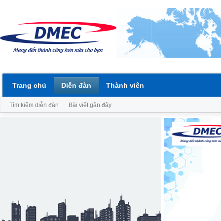
Trang chủ
Diễn đàn
Thành viên
Tìm kiếm diễn đàn
Bài viết gần đây