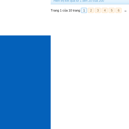
Hiển thị kết quả từ 1 đến 20 của 200
Trang 1 của 10 trang
1
2
3
4
5
6
→