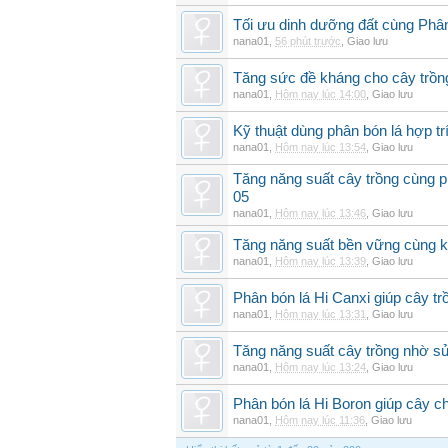
Tối ưu dinh dưỡng đất cùng Phân
nana01
,
56 phút trước
,
Giao lưu
Tăng sức đề kháng cho cây trồng
nana01
,
Hôm nay lúc 14:00
,
Giao lưu
Kỹ thuật dùng phân bón lá hợp tr
nana01
,
Hôm nay lúc 13:54
,
Giao lưu
Tăng năng suất cây trồng cùng p
05
nana01
,
Hôm nay lúc 13:46
,
Giao lưu
Tăng năng suất bền vững cùng kỹ
nana01
,
Hôm nay lúc 13:39
,
Giao lưu
Phân bón lá Hi Canxi giúp cây t
nana01
,
Hôm nay lúc 13:31
,
Giao lưu
Tăng năng suất cây trồng nhờ sử
nana01
,
Hôm nay lúc 13:24
,
Giao lưu
Phân bón lá Hi Boron giúp cây ch
nana01
,
Hôm nay lúc 11:36
,
Giao lưu