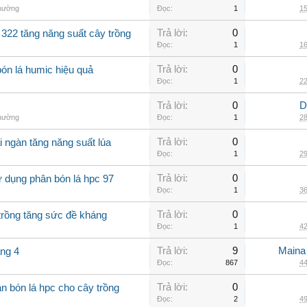
thường
Đọc:
1
15
Trả lời:
0
 322 tăng năng suất cây trồng
Đọc:
1
16
Trả lời:
0
bón lá humic hiệu quả
Đọc:
1
22
Trả lời:
0
D
thường
Đọc:
1
28
Trả lời:
0
i ngàn tăng năng suất lúa
Đọc:
1
29
Trả lời:
0
 dụng phân bón lá hpc 97
Đọc:
1
36
Trả lời:
0
trồng tăng sức đề kháng
Đọc:
1
42
Trả lời:
9
Maina
áng 4
Đọc:
867
44
Trả lời:
0
n bón lá hpc cho cây trồng
Đọc:
2
49