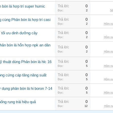
Trả lời:
0
 bón lá hợp trí super humic
Đọc:
2
56
Trả lời:
0
 cùng Phân bón lá hợp trí casi
Đọc:
2
Hôm na
Trả lời:
0
í tối ưu dinh dưỡng cây
Đọc:
2
Hôm na
hân bón lá hỗn hợp npk an dân
Trả lời:
0
Đọc:
2
Hôm na
Trả lời:
0
 thuật dùng Phân bón lá hlc 16
Đọc:
5
Hôm na
Trả lời:
0
rồng cứng cáp tăng năng suất
Đọc:
5
Hôm na
Trả lời:
0
 dụng phân bón lá hi boron 7-14
Đọc:
5
Hôm na
Trả lời:
0
ống rụng trái hiệu quả
Đọc:
12
Hôm na