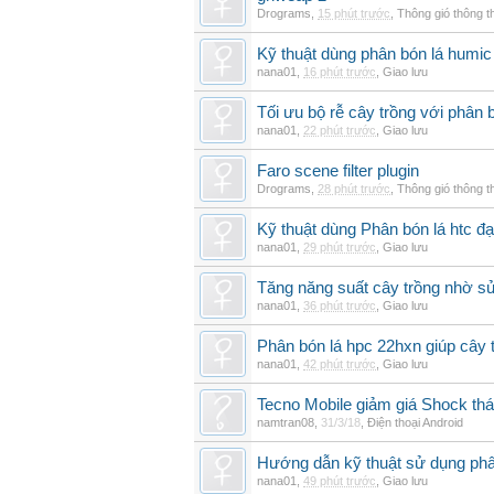
Drograms
,
15 phút trước
,
Thông gió thông 
Kỹ thuật dùng phân bón lá humic
nana01
,
16 phút trước
,
Giao lưu
Tối ưu bộ rễ cây trồng với phân 
nana01
,
22 phút trước
,
Giao lưu
Faro scene filter plugin
Drograms
,
28 phút trước
,
Thông gió thông 
Kỹ thuật dùng Phân bón lá htc đạ
nana01
,
29 phút trước
,
Giao lưu
Tăng năng suất cây trồng nhờ sử
nana01
,
36 phút trước
,
Giao lưu
Phân bón lá hpc 22hxn giúp cây 
nana01
,
42 phút trước
,
Giao lưu
Tecno Mobile giảm giá Shock th
namtran08
,
31/3/18
,
Điện thoại Android
Hướng dẫn kỹ thuật sử dụng phâ
nana01
,
49 phút trước
,
Giao lưu