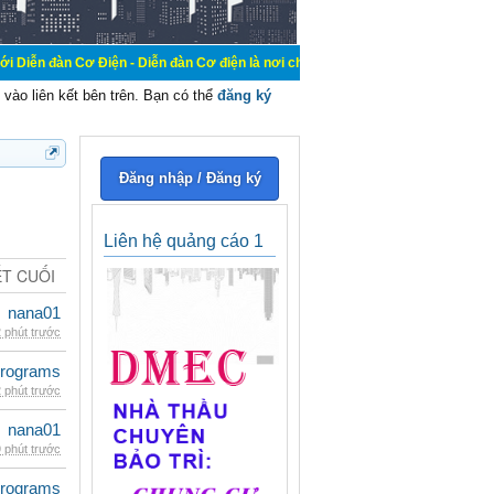
Điện - Diễn đàn Cơ điện là nơi chia sẽ kiến thức kinh nghiệm trong lãnh vực c
vào liên kết bên trên. Bạn có thể
đăng ký
Đăng nhập / Đăng ký
Liên hệ quảng cáo 1
ẾT CUỐI
nana01
 phút trước
rograms
 phút trước
nana01
 phút trước
rograms