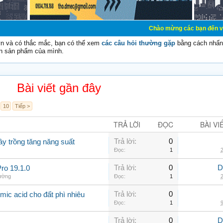
Chào mừng các bạn đến với Diễn đàn Cơ 
vn và có thắc mắc, bạn có thể xem
các câu hỏi thường gặp
bằng cách nhấn 
n sản phẩm của mình.
Bài viết gần đây
10
Tiếp >
TRẢ LỜI
ĐỌC
BÀI VI
Trả lời:
0
ây trồng tăng năng suất
Đọc:
1
2
Trả lời:
0
D
ro 19.1.0
hường
Đọc:
1
2
Trả lời:
0
mic acid cho đất phì nhiêu
Đọc:
1
9
Trả lời:
0
D