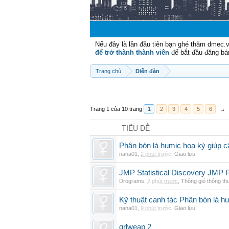
Nếu đây là lần đầu tiên bạn ghé thăm dmec.
để trở thành thành viên
để bắt đầu đăng bá
Trang chủ
Diễn đàn
Trang 1 của 10 trang
1
2
3
4
5
6
→
TIÊU ĐỀ
Phân bón lá humic hoa kỳ giúp c
nana01
,
2 phút trước
,
Giao lưu
JMP Statistical Discovery JMP P
Drograms
,
2 phút trước
,
Thông gió thông t
Kỹ thuật canh tác Phân bón lá hu
nana01
,
9 phút trước
,
Giao lưu
grlweap 2