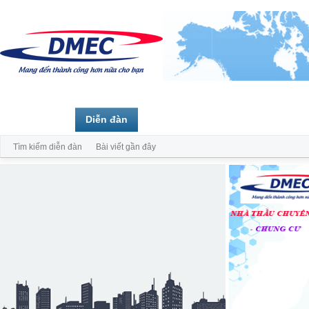
Trang chủ
Diễn đàn
Thành viên
Tìm kiếm diễn đàn
Bài viết gần đây