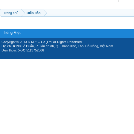
Trang chủ
Diễn đàn
Tiếng Việt
Copyright © 2013 D.M.E.C Co.,Ltd, All Rights Reserved.
Địa chỉ: K190 Lê Duẩn, P. Tân chính, Q. Thanh Khê, Thp. Đà Nẵng, Việt Nam.
Điện thoại: (+84) 5113752506