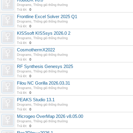
RoboDK v6.0
Drograms
,
Thông gió thông thường
Trả lời:
0
Frontline Excel Solver 2025 Q1
Drograms
,
Thông gió thông thường
Trả lời:
0
KISSsoft KISSsys 2026.0 2
Drograms
,
Thông gió thông thường
Trả lời:
0
CosmothermX2022
Drograms
,
Thông gió thông thường
Trả lời:
0
RF Synthesis Genesys 2025
Drograms
,
Thông gió thông thường
Trả lời:
0
Filou NC Gorilla 2026.03.31
Drograms
,
Thông gió thông thường
Trả lời:
0
PEAKS Studio 13.1
Drograms
,
Thông gió thông thường
Trả lời:
0
Microgeo OverMap 2026 v8.05.00
Drograms
,
Thông gió thông thường
Trả lời:
0