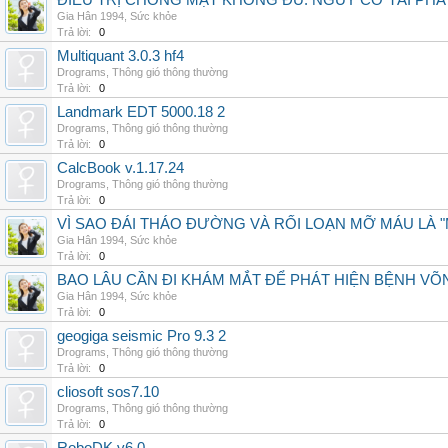
ĐIỀU TRỊ CHÓNG MẶT KHÔNG ĐỦ: NGUY CƠ TÁI PH
Gia Hân 1994
,
Sức khỏe
Trả lời:
0
Multiquant 3.0.3 hf4
Drograms
,
Thông gió thông thường
Trả lời:
0
Landmark EDT 5000.18 2
Drograms
,
Thông gió thông thường
Trả lời:
0
CalcBook v.1.17.24
Drograms
,
Thông gió thông thường
Trả lời:
0
VÌ SAO ĐÁI THÁO ĐƯỜNG VÀ RỐI LOẠN MỠ MÁU LÀ 
Gia Hân 1994
,
Sức khỏe
Trả lời:
0
BAO LÂU CẦN ĐI KHÁM MẮT ĐỂ PHÁT HIỆN BỆNH V
Gia Hân 1994
,
Sức khỏe
Trả lời:
0
geogiga seismic Pro 9.3 2
Drograms
,
Thông gió thông thường
Trả lời:
0
cliosoft sos7.10
Drograms
,
Thông gió thông thường
Trả lời:
0