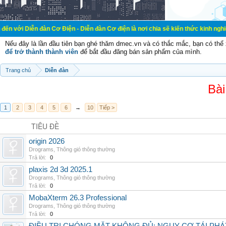
đàn Cơ Điện - Diễn đàn Cơ điện là nơi chia sẽ kiến thức kinh nghiệm trong lãn
Nếu đây là lần đầu tiên bạn ghé thăm dmec.vn và có thắc mắc, bạn có th
để trở thành thành viên
để bắt đầu đăng bán sản phẩm của mình.
Trang chủ
Diễn đàn
Bài
1
2
3
4
5
6
→
10
Tiếp >
TIÊU ĐỀ
origin 2026
Drograms
,
Thông gió thông thường
Trả lời:
0
plaxis 2d 3d 2025.1
Drograms
,
Thông gió thông thường
Trả lời:
0
MobaXterm 26.3 Professional
Drograms
,
Thông gió thông thường
Trả lời:
0