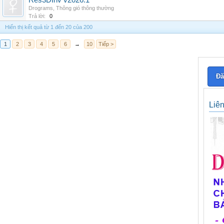
Res3DInv v2026.1
Drograms
,
Thông gió thông thường
Trả lời:
0
Hiển thị kết quả từ 1 đến 20 của 200
1
2
3
4
5
6
→
10
Tiếp >
Đă
Liê