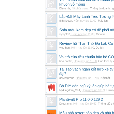
khuôn vỏ mỏng
Dieru Ha
,
49 phút trước
,
Thông tin doanh ng
Lắp Đặt Máy Lạnh Treo Tường 
tinhtrieuan
,
Hôm nay lúc 11:07
,
Máy lạnh
Sofa màu kem đẹp có dễ phối nội
vyvy937
,
Hôm nay lúc 11:00
,
Giao lưu
Review hồ Than Thở Đà Lạt: Có 
vietnhan
,
Hôm nay lúc 11:00
,
Du lịch
Vai trò của tiêu chuẩn bảo hộ CO
bao ho 3m
,
Hôm nay lúc 11:00
,
Các thiết bị 
Tại sao vách ngăn kết hợp kệ tivi
đại?
daivietgroup
,
Hôm nay lúc 10:59
,
Nội thất
Bộ DIY đèn ngủ kỳ lân giúp bé tự
Mykingdom_VTA
,
Hôm nay lúc 10:59
,
Hướng
PlanSwift Pro 11.0.0.129 2
Drograms
,
Hôm nay lúc 10:57
,
Thông gió t
Mẫu nhà resort nào đẹp và phù 