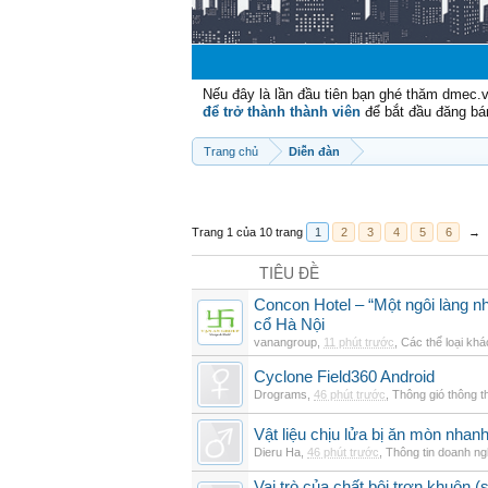
Nếu đây là lần đầu tiên bạn ghé thăm dmec.
để trở thành thành viên
để bắt đầu đăng bá
Trang chủ
Diễn đàn
Trang 1 của 10 trang
1
2
3
4
5
6
→
TIÊU ĐỀ
Concon Hotel – “Một ngôi làng nh
cổ Hà Nội
vanangroup
,
11 phút trước
,
Các thể loại khá
Cyclone Field360 Android
Drograms
,
46 phút trước
,
Thông gió thông 
Vật liệu chịu lửa bị ăn mòn nha
Dieru Ha
,
46 phút trước
,
Thông tin doanh ng
Vai trò của chất bôi trơn khuôn (s