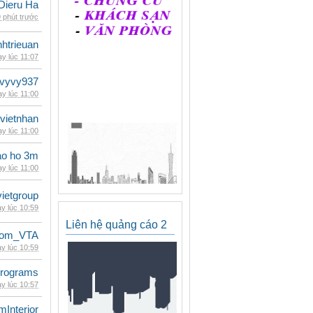
Dieru Ha
 phút trước
inhtrieuan
y lúc 11:07
vyvy937
y lúc 11:00
vietnhan
y lúc 11:00
ao ho 3m
y lúc 11:00
vietgroup
y lúc 10:59
Liên hệ quảng cáo 2
dom_VTA
y lúc 10:59
rograms
y lúc 10:57
mInterior