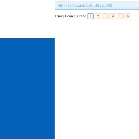
Hiển thị kết quả từ 1 đến 20 của 200
Trang 1 của 10 trang
1
2
3
4
5
6
→