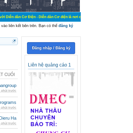
 Điện - Diễn đàn Cơ điện là nơi chia sẽ kiến thức kinh nghiệm trong lãnh vực 
vào liên kết bên trên. Bạn có thể
đăng ký
Đăng nhập / Đăng ký
Liên hệ quảng cáo 1
ẾT CUỐI
nangroup
 phút trước
rograms
 phút trước
Dieru Ha
 phút trước