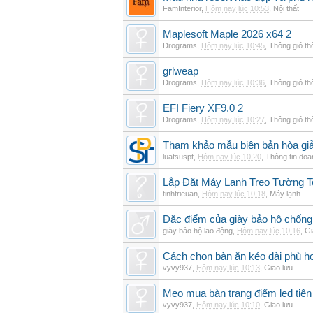
FamInterior
,
Hôm nay lúc 10:53
,
Nội thất
Maplesoft Maple 2026 x64 2
Drograms
,
Hôm nay lúc 10:45
,
Thông gió t
grlweap
Drograms
,
Hôm nay lúc 10:36
,
Thông gió t
EFI Fiery XF9.0 2
Drograms
,
Hôm nay lúc 10:27
,
Thông gió t
Tham khảo mẫu biên bản hòa giải
luatsuspt
,
Hôm nay lúc 10:20
,
Thông tin doa
Lắp Đặt Máy Lạnh Treo Tường 
tinhtrieuan
,
Hôm nay lúc 10:18
,
Máy lạnh
Đặc điểm của giày bảo hộ chốn
giày bảo hộ lao động
,
Hôm nay lúc 10:16
,
Gi
Cách chọn bàn ăn kéo dài phù h
vyvy937
,
Hôm nay lúc 10:13
,
Giao lưu
Mẹo mua bàn trang điểm led tiện
vyvy937
,
Hôm nay lúc 10:10
,
Giao lưu