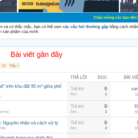
Chào mừng các bạn đến với Diễn đàn Cơ
vn và có thắc mắc, bạn có thể xem
các câu hỏi thường gặp
bằng cách nhấn 
n sản phẩm của mình.
Bài viết gần đây
10
Tiếp >
TRẢ LỜI
ĐỌC
BÀI VI
ỏ” trên khu đất 95 m² giữa phố
Trả lời:
0
va
Đọc:
1
11
c
Trả lời:
0
D
thường
Đọc:
1
46
Trả lời:
0
nh: Nguyên nhân và cách xử lý
hiệp
Đọc:
2
46
ilicone) trong quy trình đúc