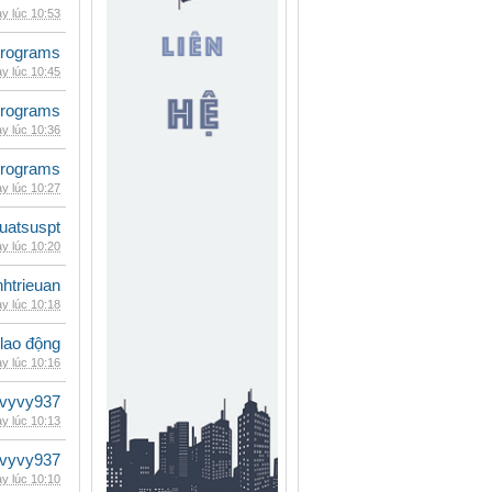
y lúc 10:53
rograms
y lúc 10:45
rograms
y lúc 10:36
rograms
y lúc 10:27
luatsuspt
y lúc 10:20
inhtrieuan
y lúc 10:18
 lao động
y lúc 10:16
vyvy937
y lúc 10:13
vyvy937
y lúc 10:10