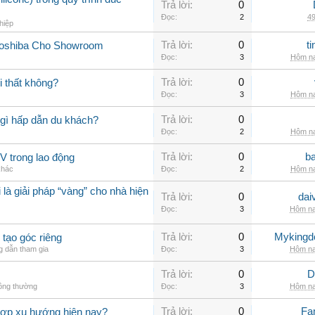
Trả lời:
0
Đọc:
2
49
hiệp
Trả lời:
0
t
Toshiba Cho Showroom
Đọc:
3
Hôm na
Trả lời:
0
 thất không?
Đọc:
3
Hôm na
Trả lời:
0
gì hấp dẫn du khách?
Đọc:
2
Hôm na
Trả lời:
0
b
V trong lao động
khác
Đọc:
2
Hôm na
 là giải pháp “vàng” cho nhà hiện
Trả lời:
0
dai
Đọc:
3
Hôm na
Trả lời:
0
Myking
 tạo góc riêng
 dẫn tham gia
Đọc:
3
Hôm na
Trả lời:
0
D
hông thường
Đọc:
3
Hôm na
Trả lời:
0
Fa
hợp xu hướng hiện nay?