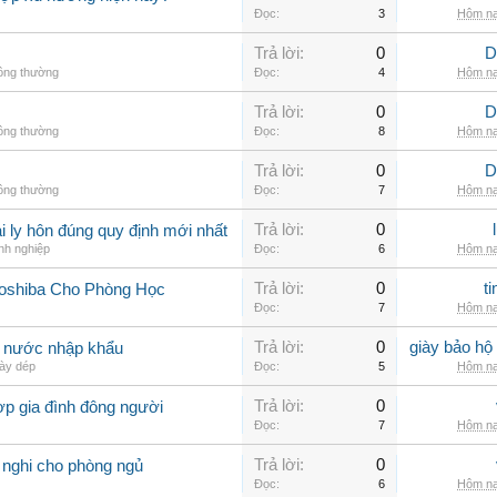
Đọc:
3
Hôm na
Trả lời:
0
D
hông thường
Đọc:
4
Hôm na
Trả lời:
0
D
hông thường
Đọc:
8
Hôm na
Trả lời:
0
D
hông thường
Đọc:
7
Hôm na
Trả lời:
0
 ly hôn đúng quy định mới nhất
nh nghiệp
Đọc:
6
Hôm na
Trả lời:
0
t
Toshiba Cho Phòng Học
Đọc:
7
Hôm na
Trả lời:
0
giày bảo hộ
g nước nhập khẩu
ày dép
Đọc:
5
Hôm na
Trả lời:
0
ợp gia đình đông người
Đọc:
7
Hôm na
Trả lời:
0
 nghi cho phòng ngủ
Đọc:
6
Hôm na