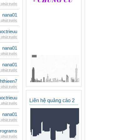
 phút trước
nana01
 phút trước
uoctrieuu
 phút trước
nana01
 phút trước
nana01
 phút trước
hthieen7
 phút trước
uoctrieuu
Liên hệ quảng cáo 2
 phút trước
nana01
 phút trước
rograms
 phút trước