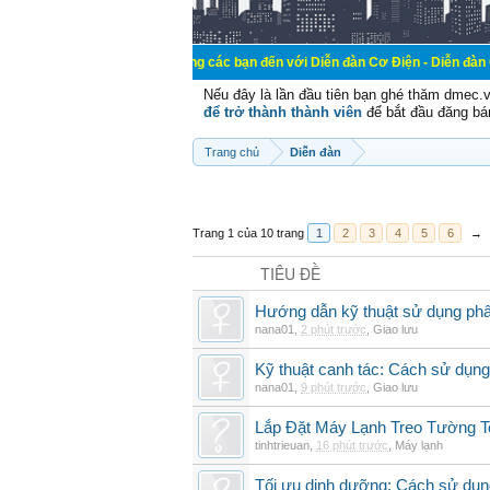
Chào mừng các bạn đến với Diễn đàn Cơ Điện - Diễn đàn Cơ điện là nơi 
Nếu đây là lần đầu tiên bạn ghé thăm dmec.
để trở thành thành viên
để bắt đầu đăng bá
Trang chủ
Diễn đàn
Trang 1 của 10 trang
1
2
3
4
5
6
→
TIÊU ĐỀ
Hướng dẫn kỹ thuật sử dụng phâ
nana01
,
2 phút trước
,
Giao lưu
Kỹ thuật canh tác: Cách sử dụng
nana01
,
9 phút trước
,
Giao lưu
Lắp Đặt Máy Lạnh Treo Tường 
tinhtrieuan
,
16 phút trước
,
Máy lạnh
Tối ưu dinh dưỡng: Cách sử dụng