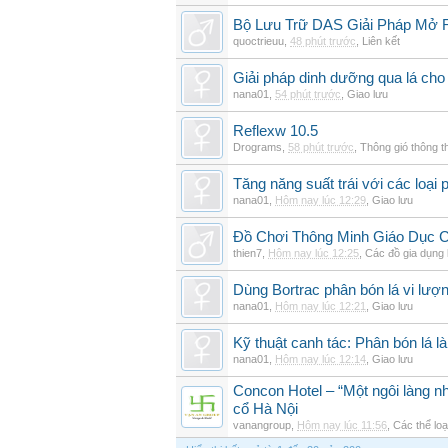
Bộ Lưu Trữ DAS Giải Pháp Mở
quoctrieuu
,
48 phút trước
,
Liên kết
Giải pháp dinh dưỡng qua lá cho
nana01
,
54 phút trước
,
Giao lưu
Reflexw 10.5
Drograms
,
58 phút trước
,
Thông gió thông 
Tăng năng suất trái với các loại 
nana01
,
Hôm nay lúc 12:29
,
Giao lưu
Đồ Chơi Thông Minh Giáo Dục 
thien7
,
Hôm nay lúc 12:25
,
Các đồ gia dụng
Dùng Bortrac phân bón lá vi lượ
nana01
,
Hôm nay lúc 12:21
,
Giao lưu
Kỹ thuật canh tác: Phân bón lá là
nana01
,
Hôm nay lúc 12:14
,
Giao lưu
Concon Hotel – “Một ngôi làng nh
cổ Hà Nội
vanangroup
,
Hôm nay lúc 11:56
,
Các thể loạ