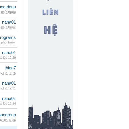
uoctrieuu
 phút trước
nana01
 phút trước
rograms
 phút trước
nana01
y lúc 12:29
thien7
y lúc 12:25
nana01
y lúc 12:21
nana01
y lúc 12:14
nangroup
y lúc 11:56