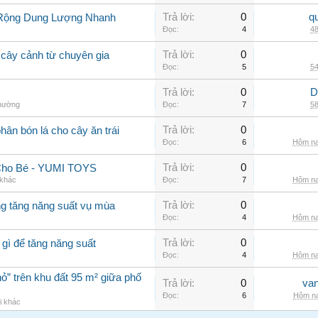
Trả lời:
0
q
 Rộng Dung Lượng Nhanh
Đọc:
4
48
Trả lời:
0
 cây cảnh từ chuyên gia
Đọc:
5
54
Trả lời:
0
D
thường
Đọc:
7
58
Trả lời:
0
phân bón lá cho cây ăn trái
Đọc:
6
Hôm na
Trả lời:
0
Cho Bé - YUMI TOYS
 khác
Đọc:
7
Hôm na
Trả lời:
0
ng tăng năng suất vụ mùa
Đọc:
4
Hôm na
Trả lời:
0
 gì để tăng năng suất
Đọc:
4
Hôm na
ỏ” trên khu đất 95 m² giữa phố
Trả lời:
0
va
Đọc:
6
Hôm na
i khác