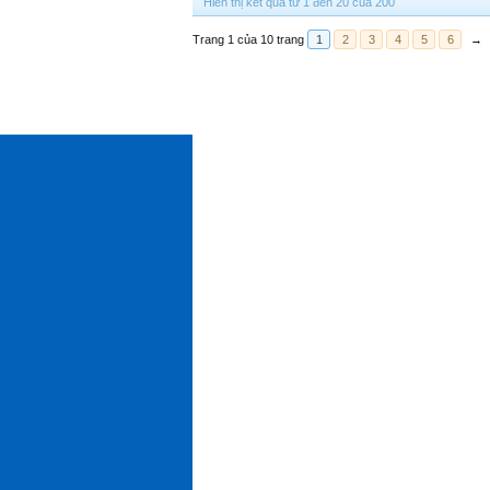
Hiển thị kết quả từ 1 đến 20 của 200
Trang 1 của 10 trang
1
2
3
4
5
6
→