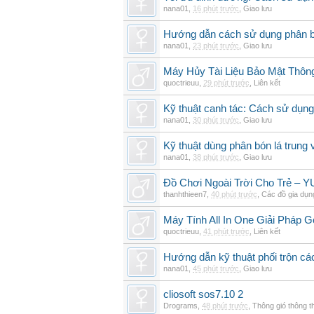
nana01
,
16 phút trước
,
Giao lưu
Hướng dẫn cách sử dụng phân bó
nana01
,
23 phút trước
,
Giao lưu
Máy Hủy Tài Liệu Bảo Mật Thôn
quoctrieuu
,
29 phút trước
,
Liên kết
Kỹ thuật canh tác: Cách sử dụng
nana01
,
30 phút trước
,
Giao lưu
Kỹ thuật dùng phân bón lá trung 
nana01
,
38 phút trước
,
Giao lưu
Đồ Chơi Ngoài Trời Cho Trẻ –
thanhthieen7
,
40 phút trước
,
Các đồ gia dụn
Máy Tính All In One Giải Pháp
quoctrieuu
,
41 phút trước
,
Liên kết
Hướng dẫn kỹ thuật phối trộn các
nana01
,
45 phút trước
,
Giao lưu
cliosoft sos7.10 2
Drograms
,
48 phút trước
,
Thông gió thông 