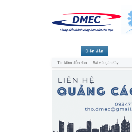
Trang chủ
Diễn đàn
Thành vi
Tìm kiếm diễn đàn
Bài viết gần đây