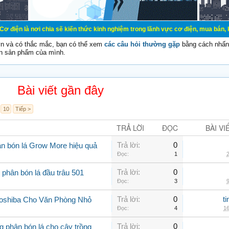
chia sẽ kiến thức kinh nghiệm trong lãnh vực cơ điện, mua bán, ký gửi, cho th
vn và có thắc mắc, bạn có thể xem
các câu hỏi thường gặp
bằng cách nhấn 
n sản phẩm của mình.
Bài viết gần đây
10
Tiếp >
TRẢ LỜI
ĐỌC
BÀI VI
Trả lời:
0
n bón lá Grow More hiệu quả
Đọc:
1
2
Trả lời:
0
 phân bón lá đầu trâu 501
Đọc:
3
9
Trả lời:
0
t
Toshiba Cho Văn Phòng Nhỏ
Đọc:
4
16
Trả lời:
0
 phân bón lá cho cây trồng