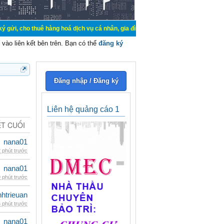
uê hàng hoá dịch vụ cá nhân, gia đình. Mua bán, ký gửi, cho thuê thiết bị hệ 
vào liên kết bên trên. Bạn có thể
đăng ký
Đăng nhập / Đăng ký
Liên hệ quảng cáo 1
ẾT CUỐI
nana01
 phút trước
nana01
 phút trước
inhtrieuan
 phút trước
nana01