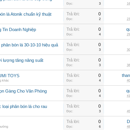
Đọc:
3
16
Trả lời:
0
n lá Atonik chuẩn kỹ thuật
Đọc:
2
23
Trả lời:
0
q
g Tin Doanh Nghiệp
Đọc:
4
29
Trả lời:
0
 phân bón lá 30-10-10 hiệu quả
Đọc:
3
30
Trả lời:
0
vi lượng tăng năng suất
Đọc:
3
38
Trả lời:
0
than
 YUMI TOYS
g khác
Đọc:
4
40
Trả lời:
0
q
 Gọn Gàng Cho Văn Phòng
Đọc:
4
41
Trả lời:
0
 loại phân bón lá cho rau
Đọc:
3
45
Trả lời:
0
D
thường
Đọc:
6
48