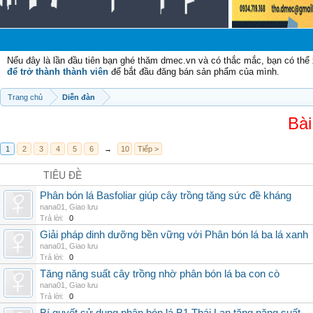
Chà
Nếu đây là lần đầu tiên bạn ghé thăm dmec.vn và có thắc mắc, bạn có th
để trở thành thành viên
để bắt đầu đăng bán sản phẩm của mình.
Trang chủ
Diễn đàn
Bài
1
2
3
4
5
6
→
10
Tiếp >
TIÊU ĐỀ
Phân bón lá Basfoliar giúp cây trồng tăng sức đề kháng
nana01
,
Giao lưu
Trả lời:
0
Giải pháp dinh dưỡng bền vững với Phân bón lá ba lá xanh
nana01
,
Giao lưu
Trả lời:
0
Tăng năng suất cây trồng nhờ phân bón lá ba con cò
nana01
,
Giao lưu
Trả lời:
0