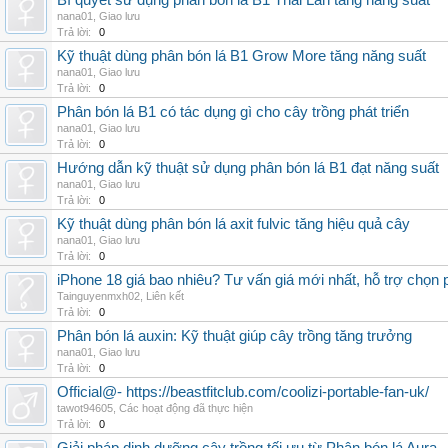
Bí quyết sử dụng phân bón lá B1 Thái Lan tăng năng suất
nana01
,
Giao lưu
Trả lời:
0
Kỹ thuật dùng phân bón lá B1 Grow More tăng năng suất
nana01
,
Giao lưu
Trả lời:
0
Phân bón lá B1 có tác dụng gì cho cây trồng phát triển
nana01
,
Giao lưu
Trả lời:
0
Hướng dẫn kỹ thuật sử dụng phân bón lá B1 đạt năng suất
nana01
,
Giao lưu
Trả lời:
0
Kỹ thuật dùng phân bón lá axit fulvic tăng hiệu quả cây
nana01
,
Giao lưu
Trả lời:
0
iPhone 18 giá bao nhiêu? Tư vấn giá mới nhất, hỗ trợ chọn
Tainguyenmxh02
,
Liên kết
Trả lời:
0
Phân bón lá auxin: Kỹ thuật giúp cây trồng tăng trưởng
nana01
,
Giao lưu
Trả lời:
0
Official@- https://beastfitclub.com/coolizi-portable-fan-uk/
tawot94605
,
Các hoạt động đã thực hiện
Trả lời:
0