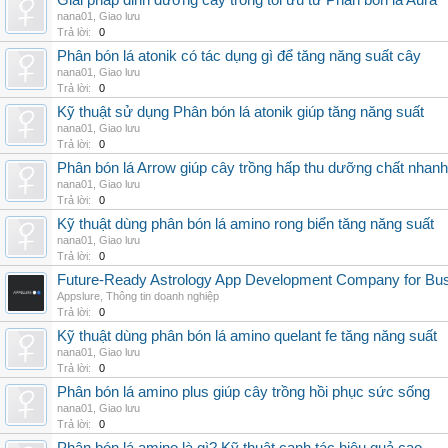
Giải pháp dinh dưỡng cây trồng tối ưu từ Phân bón lá Aura
nana01
,
Giao lưu
Trả lời:
0
Phân bón lá atonik có tác dụng gì để tăng năng suất cây
nana01
,
Giao lưu
Trả lời:
0
Kỹ thuật sử dụng Phân bón lá atonik giúp tăng năng suất
nana01
,
Giao lưu
Trả lời:
0
Phân bón lá Arrow giúp cây trồng hấp thu dưỡng chất nhanh
nana01
,
Giao lưu
Trả lời:
0
Kỹ thuật dùng phân bón lá amino rong biển tăng năng suất
nana01
,
Giao lưu
Trả lời:
0
Future-Ready Astrology App Development Company for Bu
Appslure
,
Thông tin doanh nghiệp
Trả lời:
0
Kỹ thuật dùng phân bón lá amino quelant fe tăng năng suất
nana01
,
Giao lưu
Trả lời:
0
Phân bón lá amino plus giúp cây trồng hồi phục sức sống
nana01
,
Giao lưu
Trả lời:
0