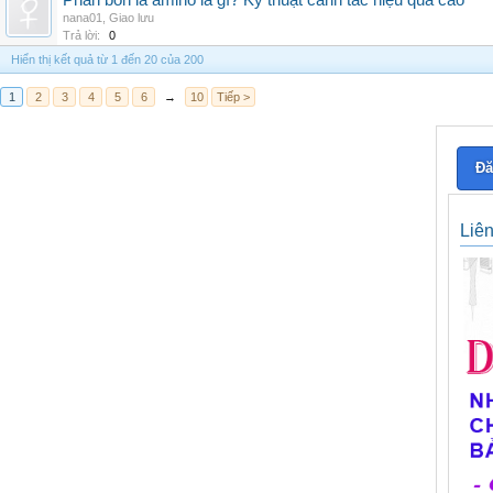
Phân bón lá amino là gì? Kỹ thuật canh tác hiệu quả cao
nana01
,
Giao lưu
Trả lời:
0
Hiển thị kết quả từ 1 đến 20 của 200
1
2
3
4
5
6
→
10
Tiếp >
Đă
Liê