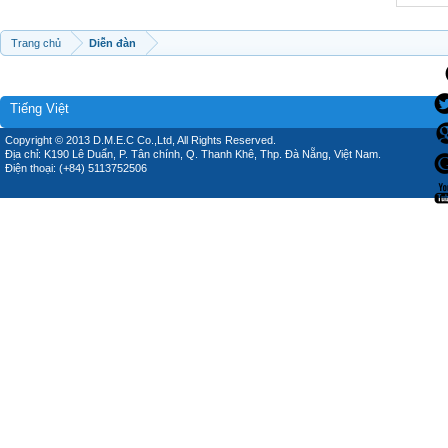
Trang chủ
Diễn đàn
Tiếng Việt
Copyright © 2013 D.M.E.C Co.,Ltd, All Rights Reserved.
Địa chỉ: K190 Lê Duẩn, P. Tân chính, Q. Thanh Khê, Thp. Đà Nẵng, Việt Nam.
Điện thoại: (+84) 5113752506