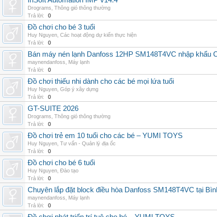
InSoft Automation IMP v14.4
Drograms
,
Thông gió thông thường
Trả lời:
0
Đồ chơi cho bé 3 tuổi
Huy Nguyen
,
Các hoạt động dự kiến thực hiện
Trả lời:
0
Bán máy nén lạnh Danfoss 12HP SM148T4VC nhập khẩu China
maynendanfoss
,
Máy lạnh
Trả lời:
0
Đồ chơi thiếu nhi dành cho các bé mọi lứa tuổi
Huy Nguyen
,
Góp ý xây dựng
Trả lời:
0
GT-SUITE 2026
Drograms
,
Thông gió thông thường
Trả lời:
0
Đồ chơi trẻ em 10 tuổi cho các bé – YUMI TOYS
Huy Nguyen
,
Tư vấn - Quản lý địa ốc
Trả lời:
0
Đồ chơi cho bé 6 tuổi
Huy Nguyen
,
Đào tạo
Trả lời:
0
Chuyên lắp đặt block điều hòa Danfoss SM148T4VC tại Bình
maynendanfoss
,
Máy lạnh
Trả lời:
0