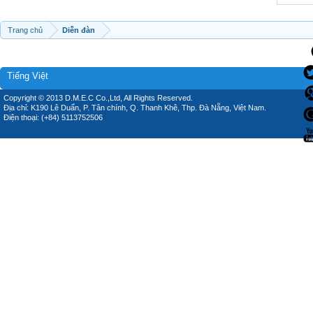
Trang chủ
Diễn đàn
Tiếng Việt
Copyright © 2013 D.M.E.C Co.,Ltd, All Rights Reserved.
Địa chỉ: K190 Lê Duẩn, P. Tân chính, Q. Thanh Khê, Thp. Đà Nẵng, Việt Nam.
Điện thoại: (+84) 5113752506