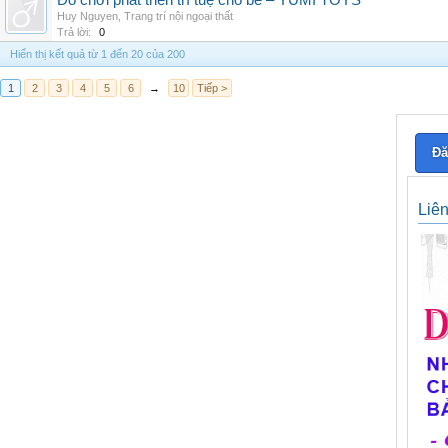
Đồ chơi phát triển trí tuệ cho bé – YUMI TOYS
Huy Nguyen
,
Trang trí nội ngoại thất
Trả lời:
0
Hiển thị kết quả từ 1 đến 20 của 200
1
2
3
4
5
6
→
10
Tiếp >
Đă
Liê