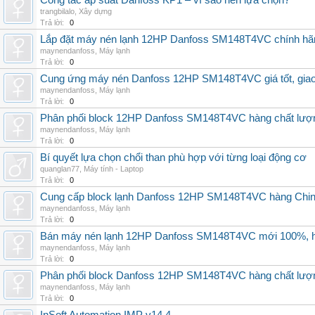
Công tắc áp suất Danfoss KP1 – vì sao nên lựa chọn?
trangbilalo
,
Xây dựng
Trả lời:
0
Lắp đặt máy nén lạnh 12HP Danfoss SM148T4VC chính hãng, 
maynendanfoss
,
Máy lạnh
Trả lời:
0
Cung ứng máy nén Danfoss 12HP SM148T4VC giá tốt, giao h
maynendanfoss
,
Máy lạnh
Trả lời:
0
Phân phối block 12HP Danfoss SM148T4VC hàng chất lượng,
maynendanfoss
,
Máy lạnh
Trả lời:
0
Bí quyết lựa chọn chổi than phù hợp với từng loại động cơ
quanglan77
,
Máy tính - Laptop
Trả lời:
0
Cung cấp block lạnh Danfoss 12HP SM148T4VC hàng China, g
maynendanfoss
,
Máy lạnh
Trả lời:
0
Bán máy nén lạnh 12HP Danfoss SM148T4VC mới 100%, hà
maynendanfoss
,
Máy lạnh
Trả lời:
0
Phân phối block Danfoss 12HP SM148T4VC hàng chất lượng
maynendanfoss
,
Máy lạnh
Trả lời:
0