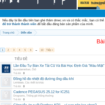
Chà
Nếu đây là lần đầu tiên bạn ghé thăm dmec.vn và có thắc mắc, bạn có th
để trở thành thành viên
để bắt đầu đăng bán sản phẩm của mình.
Trang chủ
Diễn đàn
Bài
1
2
3
4
5
6
→
10
Tiếp >
TIÊU ĐỀ
Lần Đầu Tự Bán Xe Tải Cũ Và Bài Học Định Giá "Máu Mặt"
hyundaiviethan
,
Ôtô
Trả lời:
0
Đồng hồ đo nhiệt độ đường ống dầu khí
Linhbilalo
,
Các thiết bị khác
Trả lời:
0
Cadence PEGASUS 25.12 for IC251
Drograms
,
Thông gió thông thường
Trả lời:
0