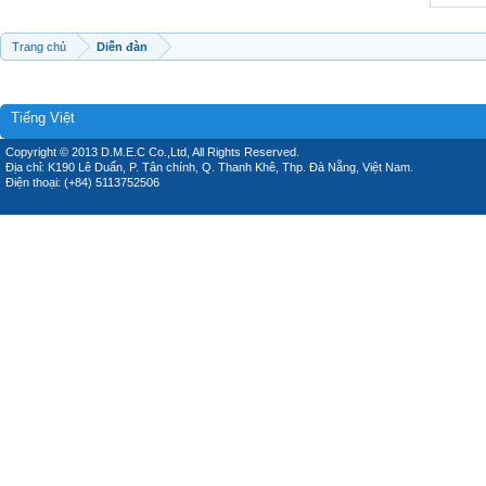
Trang chủ
Diễn đàn
Tiếng Việt
Copyright © 2013 D.M.E.C Co.,Ltd, All Rights Reserved.
Địa chỉ: K190 Lê Duẩn, P. Tân chính, Q. Thanh Khê, Thp. Đà Nẵng, Việt Nam.
Điện thoại: (+84) 5113752506