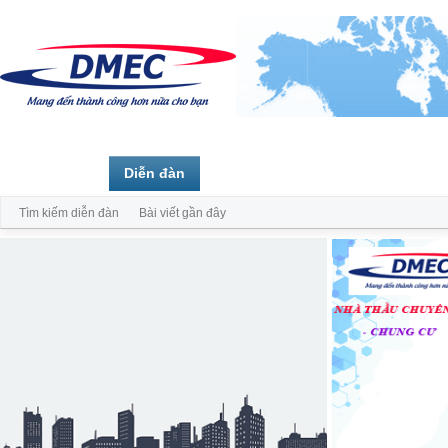
Trang chủ
Diễn đàn
Thành viên
Tìm kiếm diễn đàn
Bài viết gần đây