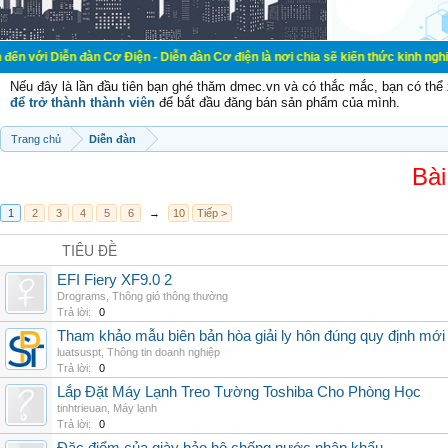
đàn Cơ Điện - Diễn đàn Cơ điện là nơi chia sẽ kiến thức kinh nghiệm trong lãn
Nếu đây là lần đầu tiên bạn ghé thăm dmec.vn và có thắc mắc, bạn có th
để trở thành thành viên
để bắt đầu đăng bán sản phẩm của mình.
Trang chủ
Diễn đàn
Bài
1
2
3
4
5
6
→
10
Tiếp >
TIÊU ĐỀ
EFI Fiery XF9.0 2
Drograms
,
Thông gió thông thường
Trả lời:
0
Tham khảo mẫu biên bản hòa giải ly hôn đúng quy định mới
luatsuspt
,
Thông tin doanh nghiệp
Trả lời:
0
Lắp Đặt Máy Lạnh Treo Tường Toshiba Cho Phòng Học
tinhtrieuan
,
Máy lạnh
Trả lời:
0