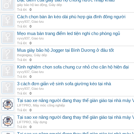
Đặc điểm của giày bảo hộ chống nước nhập khẩu
giày bảo hộ lao động
,
Giày dép
Trả lời:
0
Cách chọn bàn ăn kéo dài phù hợp gia đình đông người
vyvy937
,
Giao lưu
Trả lời:
0
Mẹo mua bàn trang điểm led tiện nghi cho phòng ngủ
vyvy937
,
Giao lưu
Trả lời:
0
Mua giày bảo hộ Jogger tại Bình Dương ở đâu tốt
thegioigiay
,
Giày dép
Trả lời:
0
Kinh nghiệm chọn sofa chung cư nhỏ cho căn hộ hiện đại
vyvy937
,
Giao lưu
Trả lời:
0
3 cách đơn giản vệ sinh sofa giường kéo tại nhà
vyvy937
,
Giao lưu
Trả lời:
0
Tại sao xe nâng người đang thay thế giàn giáo tại nhà máy
LIFTPRO
,
Máy móc công nghiệp
Trả lời:
0
Tại sao xe nâng người đang thay thế giàn giáo tại nhà máy
LIFTPRO
,
Xây dựng
Trả lời:
0