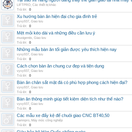
Tại sao xe nâng người đang thay thế giàn giáo tại nhà máy
LIFTPRO
,
Các thiết bị khác
Trả lời:
0
Xu hướng bàn ăn hiện đại cho gia đình trẻ
vyvy937
,
Giao lưu
Trả lời:
0
Mệt mỏi kéo dài và những điều cần lưu ý
muoigentis
,
Giao lưu
Trả lời:
0
Những mẫu bàn ăn tối giản được yêu thích hiện nay
vyvy937
,
Giao lưu
Trả lời:
0
Cách chọn bàn ăn chung cư đẹp và tiện dụng
vyvy937
,
Giao lưu
Trả lời:
0
Bàn ăn chân sắt mặt đá có phù hợp phong cách hiện đại?
vyvy937
,
Giao lưu
Trả lời:
0
Bàn ăn thông minh giúp tiết kiệm diện tích như thế nào?
vyvy937
,
Giao lưu
Trả lời:
0
Các mẫu xe đẩy kệ để chuôi giao CNC BT40,50
namnpro
,
Máy móc công nghiệp
Trả lời:
0