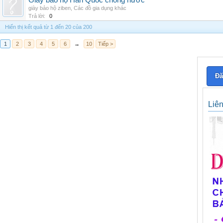
Giày bảo hộ Hàn Quốc chống nước
giày bảo hộ ziben
,
Các đồ gia dụng khác
Trả lời:
0
Hiển thị kết quả từ 1 đến 20 của 200
1
2
3
4
5
6
→
10
Tiếp >
Đă
Liê