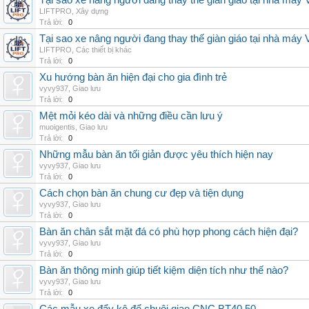
Tại sao xe nâng người đang thay thế giàn giáo tại nhà máy
LIFTPRO
,
Xây dựng
Trả lời:
0
Tại sao xe nâng người đang thay thế giàn giáo tại nhà máy
LIFTPRO
,
Các thiết bị khác
Trả lời:
0
Xu hướng bàn ăn hiện đại cho gia đình trẻ
vyvy937
,
Giao lưu
Trả lời:
0
Mệt mỏi kéo dài và những điều cần lưu ý
muoigentis
,
Giao lưu
Trả lời:
0
Những mẫu bàn ăn tối giản được yêu thích hiện nay
vyvy937
,
Giao lưu
Trả lời:
0
Cách chọn bàn ăn chung cư đẹp và tiện dụng
vyvy937
,
Giao lưu
Trả lời:
0
Bàn ăn chân sắt mặt đá có phù hợp phong cách hiện đại?
vyvy937
,
Giao lưu
Trả lời:
0
Bàn ăn thông minh giúp tiết kiệm diện tích như thế nào?
vyvy937
,
Giao lưu
Trả lời:
0