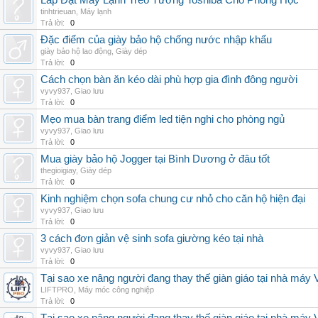
Lắp Đặt Máy Lạnh Treo Tường Toshiba Cho Phòng Học
tinhtrieuan
,
Máy lạnh
Trả lời:
0
Đặc điểm của giày bảo hộ chống nước nhập khẩu
giày bảo hộ lao động
,
Giày dép
Trả lời:
0
Cách chọn bàn ăn kéo dài phù hợp gia đình đông người
vyvy937
,
Giao lưu
Trả lời:
0
Mẹo mua bàn trang điểm led tiện nghi cho phòng ngủ
vyvy937
,
Giao lưu
Trả lời:
0
Mua giày bảo hộ Jogger tại Bình Dương ở đâu tốt
thegioigiay
,
Giày dép
Trả lời:
0
Kinh nghiệm chọn sofa chung cư nhỏ cho căn hộ hiện đại
vyvy937
,
Giao lưu
Trả lời:
0
3 cách đơn giản vệ sinh sofa giường kéo tại nhà
vyvy937
,
Giao lưu
Trả lời:
0
Tại sao xe nâng người đang thay thế giàn giáo tại nhà máy
LIFTPRO
,
Máy móc công nghiệp
Trả lời:
0