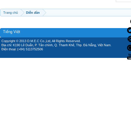
Trang chủ
Diễn đàn
Tiếng Việt
Copyright © 2013 D.M.E.C Co.,Ltd, All Rights Reserved.
Địa chỉ: K190 Lê Duẩn, P. Tân chính, Q. Thanh Khê, Thp. Đà Nẵng, Việt Nam.
Điện thoại: (+84) 5113752506