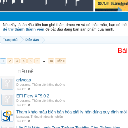
Nếu đây là lần đầu tiên bạn ghé thăm dmec.vn và có thắc mắc, bạn có th
để trở thành thành viên
để bắt đầu đăng bán sản phẩm của mình.
Trang chủ
Diễn đàn
Bài
1
2
3
4
5
6
→
10
Tiếp >
TIÊU ĐỀ
grlweap
Drograms
,
Thông gió thông thường
Trả lời:
0
EFI Fiery XF9.0 2
Drograms
,
Thông gió thông thường
Trả lời:
0
Tham khảo mẫu biên bản hòa giải ly hôn đúng quy định mới
luatsuspt
,
Thông tin doanh nghiệp
Trả lời:
0