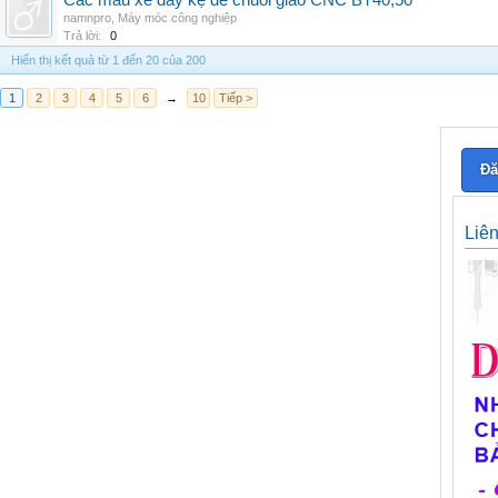
Các mẫu xe đẩy kệ để chuôi giao CNC BT40,50
namnpro
,
Máy móc công nghiệp
Trả lời:
0
Hiển thị kết quả từ 1 đến 20 của 200
1
2
3
4
5
6
→
10
Tiếp >
Đă
Liê