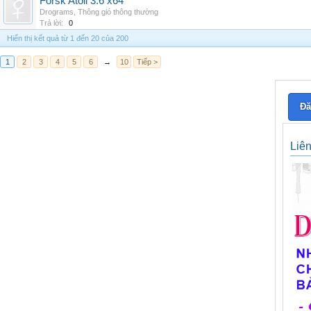
Forsk Atoll 3.6 x64
Drograms
,
Thông gió thông thường
Trả lời:
0
Hiển thị kết quả từ 1 đến 20 của 200
1
2
3
4
5
6
→
10
Tiếp >
Đă
Liê