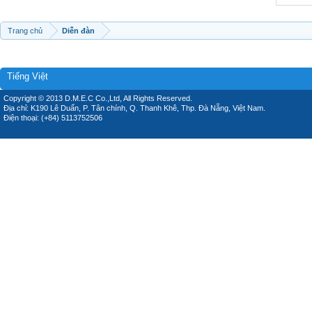
Trang chủ
Diễn đàn
Tiếng Việt
Copyright © 2013 D.M.E.C Co.,Ltd, All Rights Reserved.
Địa chỉ: K190 Lê Duẩn, P. Tân chính, Q. Thanh Khê, Thp. Đà Nẵng, Việt Nam.
Điện thoại: (+84) 5113752506