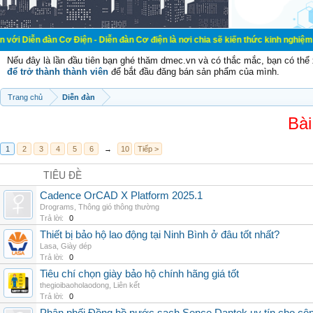
 Cơ Điện - Diễn đàn Cơ điện là nơi chia sẽ kiến thức kinh nghiệm trong lãnh v
Nếu đây là lần đầu tiên bạn ghé thăm dmec.vn và có thắc mắc, bạn có th
để trở thành thành viên
để bắt đầu đăng bán sản phẩm của mình.
Trang chủ
Diễn đàn
Bài
1
2
3
4
5
6
→
10
Tiếp >
TIÊU ĐỀ
Cadence OrCAD X Platform 2025.1
Drograms
,
Thông gió thông thường
Trả lời:
0
Thiết bị bảo hộ lao động tại Ninh Bình ở đâu tốt nhất?
Lasa
,
Giày dép
Trả lời:
0
Tiêu chí chọn giày bảo hộ chính hãng giá tốt
thegioibaoholaodong
,
Liên kết
Trả lời:
0