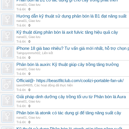
Phân bón lá B1 có tác dụng gì cho cây trồng phát triển
nana01
,
Giao lưu
Trả lời:
0
Hướng dẫn kỹ thuật sử dụng phân bón lá B1 đạt năng suất
nana01
,
Giao lưu
Trả lời:
0
Kỹ thuật dùng phân bón lá axit fulvic tăng hiệu quả cây
nana01
,
Giao lưu
Trả lời:
0
iPhone 18 giá bao nhiêu? Tư vấn giá mới nhất, hỗ trợ chọn
Tainguyenmxh02
,
Liên kết
Trả lời:
0
Phân bón lá auxin: Kỹ thuật giúp cây trồng tăng trưởng
nana01
,
Giao lưu
Trả lời:
0
Official@- https://beastfitclub.com/coolizi-portable-fan-uk/
tawot94605
,
Các hoạt động đã thực hiện
Trả lời:
0
Giải pháp dinh dưỡng cây trồng tối ưu từ Phân bón lá Aura
nana01
,
Giao lưu
Trả lời:
0
Phân bón lá atonik có tác dụng gì để tăng năng suất cây
nana01
,
Giao lưu
Trả lời:
0