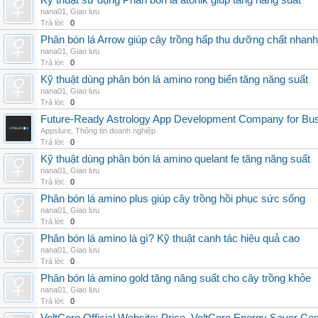
Kỹ thuật sử dụng Phân bón lá atonik giúp tăng năng suất
nana01
,
Giao lưu
Trả lời:
0
Phân bón lá Arrow giúp cây trồng hấp thu dưỡng chất nhanh
nana01
,
Giao lưu
Trả lời:
0
Kỹ thuật dùng phân bón lá amino rong biển tăng năng suất
nana01
,
Giao lưu
Trả lời:
0
Future-Ready Astrology App Development Company for Bu
Appslure
,
Thông tin doanh nghiệp
Trả lời:
0
Kỹ thuật dùng phân bón lá amino quelant fe tăng năng suất
nana01
,
Giao lưu
Trả lời:
0
Phân bón lá amino plus giúp cây trồng hồi phục sức sống
nana01
,
Giao lưu
Trả lời:
0
Phân bón lá amino là gì? Kỹ thuật canh tác hiệu quả cao
nana01
,
Giao lưu
Trả lời:
0
Phân bón lá amino gold tăng năng suất cho cây trồng khỏe
nana01
,
Giao lưu
Trả lời:
0