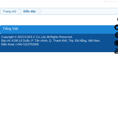
Trang chủ
Diễn đàn
Tiếng Việt
Copyright © 2013 D.M.E.C Co.,Ltd, All Rights Reserved.
Địa chỉ: K190 Lê Duẩn, P. Tân chính, Q. Thanh Khê, Thp. Đà Nẵng, Việt Nam.
Điện thoại: (+84) 5113752506