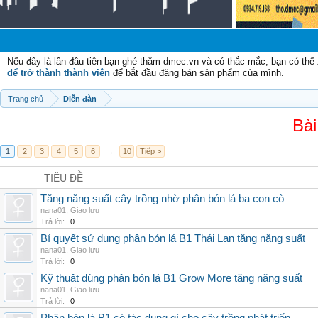
C
Nếu đây là lần đầu tiên bạn ghé thăm dmec.vn và có thắc mắc, bạn có th
để trở thành thành viên
để bắt đầu đăng bán sản phẩm của mình.
Trang chủ
Diễn đàn
Bài
1
2
3
4
5
6
→
10
Tiếp >
TIÊU ĐỀ
Tăng năng suất cây trồng nhờ phân bón lá ba con cò
nana01
,
Giao lưu
Trả lời:
0
Bí quyết sử dụng phân bón lá B1 Thái Lan tăng năng suất
nana01
,
Giao lưu
Trả lời:
0
Kỹ thuật dùng phân bón lá B1 Grow More tăng năng suất
nana01
,
Giao lưu
Trả lời:
0