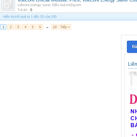
VoltCore Official Website: Price, VoltCore Energy Saver Co
voltcore-energy-saver
,
Điều hoà không khí
Trả lời:
0
Hiển thị kết quả từ 1 đến 20 của 200
1
2
3
4
5
6
→
10
Tiếp >
Đă
Liê