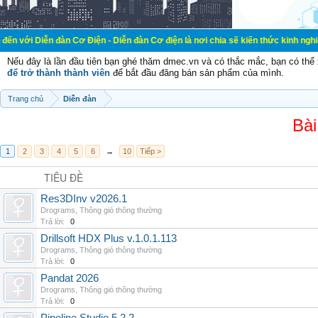
đàn Cơ Điện - Diễn đàn Cơ điện là nơi chia sẽ kiến thức kinh nghiệm trong lãnh
Nếu đây là lần đầu tiên bạn ghé thăm dmec.vn và có thắc mắc, bạn có th
để trở thành thành viên
để bắt đầu đăng bán sản phẩm của mình.
Trang chủ
Diễn đàn
Bài
1
2
3
4
5
6
→
10
Tiếp >
TIÊU ĐỀ
Res3DInv v2026.1
Drograms
,
Thông gió thông thường
Trả lời:
0
Drillsoft HDX Plus v.1.0.1.113
Drograms
,
Thông gió thông thường
Trả lời:
0
Pandat 2026
Drograms
,
Thông gió thông thường
Trả lời:
0