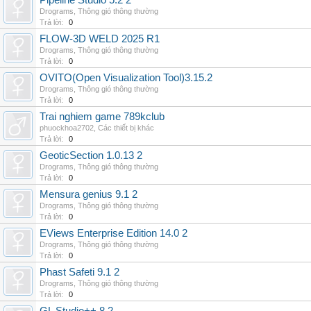
Pipeline Studio 5.2 2
Drograms
,
Thông gió thông thường
Trả lời:
0
FLOW-3D WELD 2025 R1
Drograms
,
Thông gió thông thường
Trả lời:
0
OVITO(Open Visualization Tool)3.15.2
Drograms
,
Thông gió thông thường
Trả lời:
0
Trai nghiem game 789kclub
phuockhoa2702
,
Các thiết bị khác
Trả lời:
0
GeoticSection 1.0.13 2
Drograms
,
Thông gió thông thường
Trả lời:
0
Mensura genius 9.1 2
Drograms
,
Thông gió thông thường
Trả lời:
0
EViews Enterprise Edition 14.0 2
Drograms
,
Thông gió thông thường
Trả lời:
0
Phast Safeti 9.1 2
Drograms
,
Thông gió thông thường
Trả lời:
0