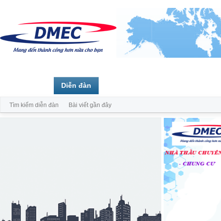
Trang chủ
Diễn đàn
Thành viên
Tìm kiếm diễn đàn
Bài viết gần đây