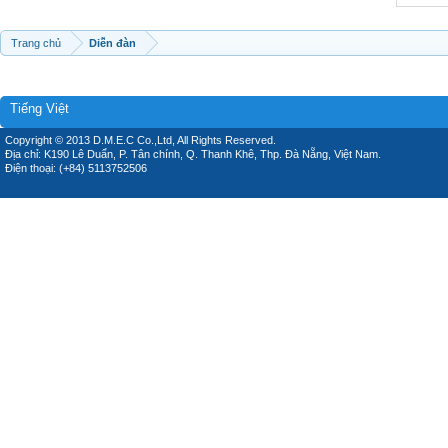
Trang chủ
Diễn đàn
Tiếng Việt
Copyright © 2013 D.M.E.C Co.,Ltd, All Rights Reserved.
Địa chỉ: K190 Lê Duẩn, P. Tân chính, Q. Thanh Khê, Thp. Đà Nẵng, Việt Nam.
Điện thoại: (+84) 5113752506